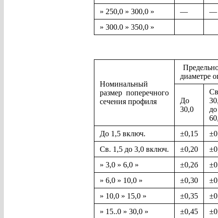
» 250,0 » 300,0 »
—
—
» 300.0 » 350,0 »
Предельно
диаметре 
Номинальный
Св
размер поперечного
До
30
сечения профиля
30,0
до
60
До 1,5 включ.
±0,15
±0
Св. 1,5 до 3,0 включ.
±0,20
±0
» 3,0 » 6,0 »
±0,2б
±0
» 6,0 » 10,0 »
±0,30
±0
» 10,0 » 15,0 »
±0,35
±0
» 15..0 » 30,0 »
±0,45
±0