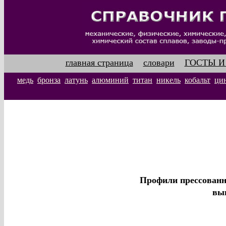
главная страница
словари
ГОСТЫ И
медь
бронза
латунь
алюминий
титан
никель
кобальт
ци
Профили прессованн
вып