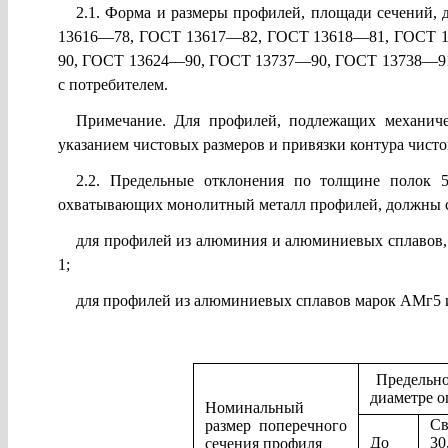
2.1. Форма и размеры профилей, площади сечений,
13616—78, ГОСТ 13617—82, ГОСТ 13618—81, ГОСТ 
90, ГОСТ 13624—90, ГОСТ 13737—90, ГОСТ 13738—91,
с потребителем.
Примечание. Для профилей, подлежащих механичес
указанием чистовых размеров и привязки контура чисто
2.2. Предельные отклонения по толщине полок 5
охватывающих монолитный металл профилей, должны с
для профилей из алюминия и алюминиевых сплавов,
1;
для профилей из алюминиевых сплавов марок АМг5 и
Предельно
диаметре 
Номинальный
Св
размер поперечного
До
30
сечения профиля