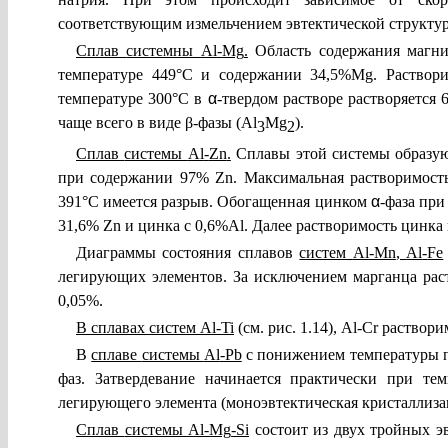
соответствующим измельчением эвтектической структу
Сплав
системны
Al
-
Mg
.
Область содержания магния
температуре 449°С и содержании 34,5%
Mg
. Рас­тво
температуре 300°С в
α
-твердом растворе растворяется 
чаще всего в виде
β
-фазы (
Al
Mg
).
3
2
Сплав
системы
Al
-
Zn
.
Сплавы этой системы образую
при содержании 97%
Zn
. Максимальная растворимос
391°С имеется разрыв. Обогащенная цинком
α
-фаза при
31,6%
Zn
и цинка с 0,6%Аl. Далее растворимость цинка 
Диаграммы состояния сплавов
систем
Al
-Mn
,
Al
-
Fe
легирующих элементов. За исключением марганца раст
0,05%.
В сплавах
систем
Al
-
Ti
(см. рис. 1.14),
Аl-
C
r
растворим
В
сплаве
системы
Al
-Рb
с понижением температуры п
фаз. Затвердевание начинается практически при те
легирующего элемента (моноэвтектическая кристаллиза
Сплав
системы
Al
-
Mg
-
Si
состоит из двух тройных э