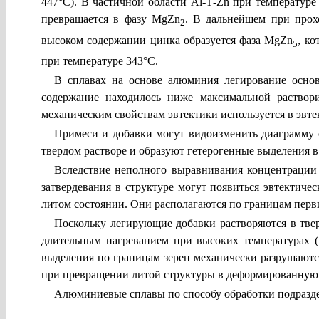
447°С). В частичной области
Al
-
T
-
Zn
при температуре
превращается в фазу
MgZn
. В дальнейшем при прох
2
высоком содержании цинка образуется фаза
MgZn
, к
5
при температуре 343°С.
В сплавах на основе алюминия легирование основ
содержание находилось ниже максимальной раствори
механическим свойствам эвтектики используется в эвте
Примеси и добавки могут видоизменить диаграмму с
твердом растворе и образуют гетерогенные выделения в
Вследствие неполного выравнивания концентрации 
затвердевания в структуре могут появиться эвтектич
литом состоянии. Они располагаются по границам перв
Поскольку легирующие добавки растворяются в тве
длительным нагреванием при высоких температурах 
выделения по границам зерен механически разрушаются
при превращении литой структуры в деформированную
Алюминиевые сплавы по способу обработки подразд