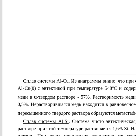
Сплав
системы
Al
-Cu.
Из диаграммы видно, что при с
Аl
Cu(θ) с эвтектикой при температуре 548°С и соде
2
меди в
α
-твердом растворе - 57%. Растворимость мед
0,5%. Нерастворившаяся медь находится в равновесно
пересыщенного твердого рас­твора образуются метаста
Сплав
системы
Al
-
Si
.
Система чисто эвтектическа
растворе при этой температуре растворяется 1,
6
%
Si
. Н
натрия. При этом происходит зависимое от скор