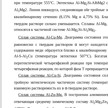
при температуре 555°С. Эвтектика
Al
-
Mg
Si
-
AlbMg
2
с
2
Al
Mg
2
. Линия ликвидуса, соединяющая обе тройные э
3
квазибинарному сечению (8,15%
Mg
и 4,75%
Si
). Бл
твердом растворе сильно уменьшается. Сплавы
Al
-
Mg
относятся к частичной системе
Al
-
Mg
Si
-
Al
Mg
.
2
3
2
Сплав
системы
Al
-
Cu
-
Mg
.
Диаграмма состояния это
равновесии с твердым раствором
α
могут находитс
содержании меди образуется близко к квазибинарному
Al
-
S
-
Al
Cu
(температура эвтектики 507°С). Богат
2
перитектической четырехфазной реакции при темпера
четырехфазная реакция, по которой фаза Т превращается 
Сплав
системы
Al
-
Cu
-
Si
.
Диаграмма состояния спл
тройную эвтектическую частичную систему (температ
взаимную растворимость их в
α
-твердом растворе.
Сплав
системы
Al
-
Zn
-
Mg
.
В построении алюминиев
отвечающая среднему химическому составу
Al
Mg
Zn
2
3