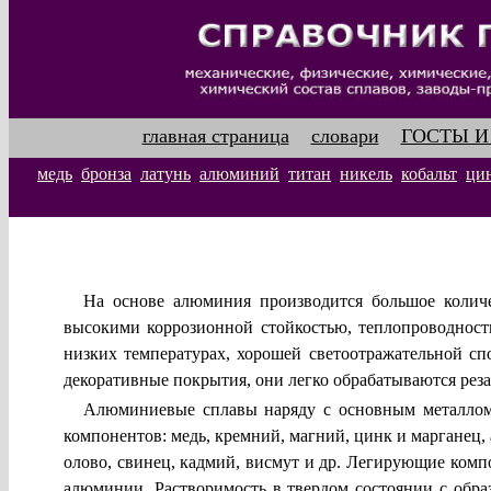
главная страница
словари
ГОСТЫ И
медь
бронза
латунь
алюминий
титан
никель
кобальт
ци
На основе алюминия производится большое количе
высокими коррозионной стойкостью, теплопроводност
низких температурах, хо­рошей светоотражательной с
декоративные покрытия, они легко обрабатываются реза
Алюминиевые сплавы наряду с основным металлом
компонентов: медь, кремний, магний, цинк и марганец, а
олово, свинец, кадмий, висмут и др. Легирующие ком
алюминии. Растворимость в твердом состоянии с обра