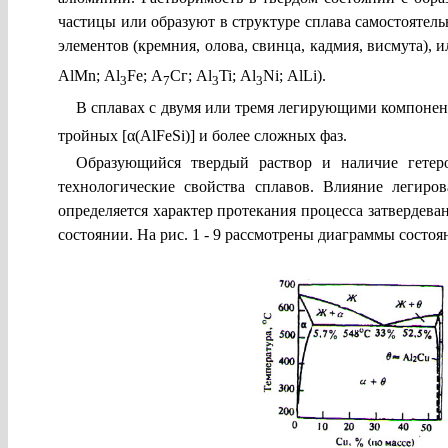
частицы или образуют в структуре сплава самостоятель
эле­ментов (кремния, олова, свинца, кадмия, висмута),
АlMn;
Al
Fe
; А
Сг;
Al
Ti
;
Al
Ni
;
AlLi
).
3
7
3
3
В сплавах с двумя
или
тремя легирующими компонент
тройных [
α
(
AlFeSi
)] и более сложных фаз.
Образующийся твердый раствор и наличие гетеро
технологические свойства сплавов. Влияние легиро
определяется характер проте­кания процесса затвердев
состоянии. На рис. 1 - 9 рассмотрены диаграммы сост