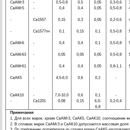
СвАМг3
-
0,5-0,8
0,5
0,05
0,3-0,6
СвАМг5
-
0,4
0,4
0,05
0,5-0,8
-
Св1557
0,15
0,3
0,05
0,2-0,6
-
Св1577пч
0,1
0,15
0,1
0,5-0,8
СвАМг6
-
0,4
0,4
0,1
0,5-0,8
СвАМг63
-
0,05
0,05
0,05
0,5-0,8
СвАМг61
-
0,4
0,4
0,05
0,8-1,1
СвАК5
-
4,5-6,0
0,6
0,2
-
СвАК10
-
7,0-10,0
0,6
0,1
-
-
Св1201
0,08
0,15
6,0-
0,2-0,4
6,8
Примечания
1. Для всех марок, кроме СвАМг3, СвАК5, СвАК10, соотношение ж
2. В сплавах марок СвАМг3 и СвАК10 допускается массовая доля о
3. По требованию потребителя из сплава марки СвАК5 изготовляю