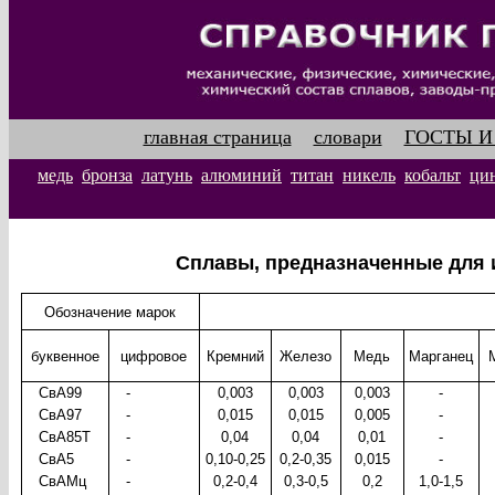
главная страница
словари
ГОСТЫ И
медь
бронза
латунь
алюминий
титан
никель
кобальт
ци
Сплавы, предназначенные для 
Обозначение марок
буквенное
цифровое
Кремний
Железо
Медь
Марганец
СвА99
-
0,003
0,003
0,003
-
СвА97
-
0,015
0,015
0,005
-
СвА85Т
-
0,04
0,04
0,01
-
СвА5
-
0,10-0,25
0,2-0,35
0,015
-
СвАМц
-
0,2-0,4
0,3-0,5
0,2
1,0-1,5