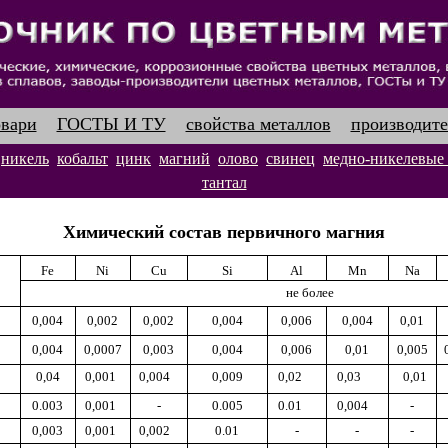
овари
ГОСТЫ И ТУ
свойства металлов
производите
никель
кобальт
цинк
магний
олово
свинец
медно-никелевые
тантал
Химический состав первичного магния
Fe
Ni
Cu
Si
А
l
Mn
Na
не более
0,004
0,002
0,002
0,004
0,006
0,004
0,01
0
,
004
0,0007
0,003
0
,
004
0,006
0,01
0,005
0,04
0
,
001
0,004
0,009
0,02
0,03
0,01
0.003
0,001
-
0.005
0.01
0,004
-
0,003
0,001
0,002
0.01
-
-
-