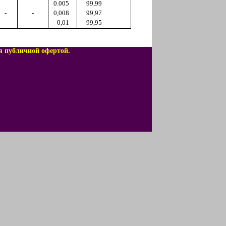
0.005
99,99
-
-
0,008
99,97
0,01
99,95
я публичной офертой.