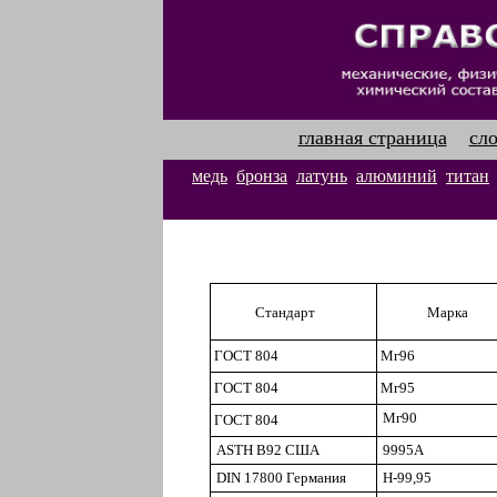
главная страница
сл
медь
бронза
латунь
алюминий
титан
Стандарт
Марка
ГОСТ 804
Мг96
ГОСТ 804
Мг95
Мг90
ГОСТ 804
ASTH
В92
США
9995А
DIN
17800 Германия
Н-99
,
95