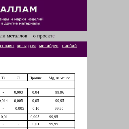
ли металлов
о проект
е
 сплавы
вольфрам
молибден
ниобий
Ti
Cl
Прочие
Mg,
не менее
-
0,003
0,04
99,96
0,014
0,005
0,05
99,95
-
0,005
0,10
99,90
0,01
-
0,005
99,95
-
-
0,01
99,95