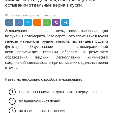
остывании отдельные зёрна в куски.
Железорудная промышленность
Агломерационная печь – печь, предназначенная для
получения агломерата. Агломерат – это спеченные в куски
мелкие материалы (рудная мелочь, пылевидные руды и
флюсы). Окускование в агломерационной
печи происходит, главным образом, в результате
образования жидких легкоплавких химических
соединений, связывающих при остывании отдельные зёрна
в куски.
Известно несколько способов агломерации:
с просасыванием воздуха в слое сверху вниз;
во вращающихся печах;
во взвешенном состоянии;