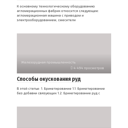
К основному технологическому оборудованию
агломерационных фабрик относится следующее:
агломерационная машина с приводом и
электрооборудованием, смесители
Железорудная промышленность
4 494 просмотров
Способы окускования руд
В этой статье: 1. Брикетирование 1.1. Брикетирование
без добавки связующих 1.2. Брикетирование руд с