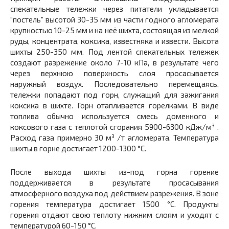
спекательные тележки через питатели укладывается
“постель” высотой 30-35 мм из части годного агломерата
крупностью 10-25 мм и на неё шихта, состоящая из мелкой
руды, концентрата, коксика, известняка и извести. Высота
шихты 250-350 мм. Под лентой спекательных тележек
создают разрежение около 7-10 кПа, в результате чего
через верхнюю поверхность слоя просасывается
наружный воздух. Последовательно перемещаясь,
тележки попадают под горн, служащий для зажигания
коксика в шихте. Горн отапливается горелками. В виде
топлива обычно используется смесь доменного и
коксового газа с теплотой сгорания 5900-6300 кДж/м³ .
Расход газа примерно 30 м³ /т агломерата. Температура
шихты в горне достигает 1200-1300 °С.
После выхода шихты из-под горна горение
поддерживается в результате просасывания
атмосферного воздуха под действием разрежения. В зоне
горения температура достигает 1500 °С. Продукты
горения отдают свою теплоту нижним слоям и уходят с
температурой 60-150 °С.