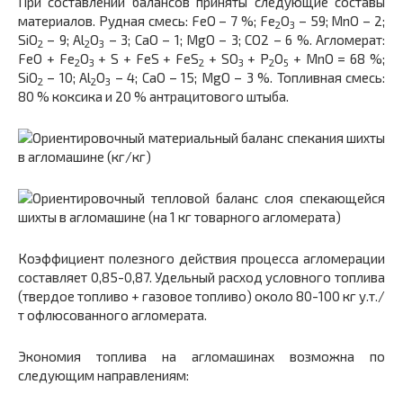
При составлении балансов приняты следующие составы
материалов. Рудная смесь: FeO – 7 %; Fe
O
– 59; MnO – 2;
2
3
SiO
– 9; Al
O
– 3; CaO – 1; MgO – 3; СО2 – 6 %. Агломерат:
2
2
3
FeO + Fe
O
+ S + FeS + FeS
+ SO
+ P
O
+ MnO = 68 %;
2
3
2
3
2
5
SiO
– 10; Al
O
– 4; CaO – 15; MgO – 3 %. Топливная смесь:
2
2
3
80 % коксика и 20 % антрацитового штыба.
Коэффициент полезного действия процесса агломерации
составляет 0,85-0,87. Удельный расход условного топлива
(твердое топливо + газовое топливо) около 80-100 кг у.т./
т офлюсованного агломерата.
Экономия топлива на агломашинах возможна по
следующим направлениям: