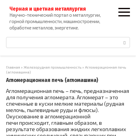
Перейти
Черная и цветная металлургия
к
Научно-технический портал о металлургии,
контенту
горной промышленности, машиностроении,
обработке металлов, энергетике.
Поиск:
Главная
»
Железорудная промышленность
»
Агломерационная печь
(агломашина)
Агломерационная печь (агломашина)
Агломерационная печь – печь, предназначенная
для получения агломерата. Агломерат – это
спеченные в куски мелкие материалы (рудная
мелочь, пылевидные руды и флюсы).
Окускование в агломерационной
печи происходит, главным образом, в
результате образования жидких легкоплавких
химических соединений, связывающих при