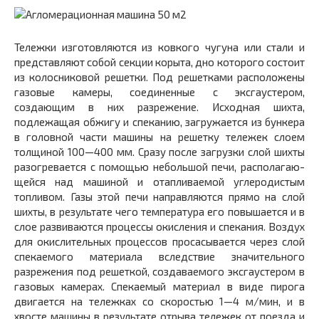
Тележки изготовляются из ковкого чугу­на или стали и
представляют собой секции корыта, дно которого состоит
из колосниковой решетки. Под решетками расположены
газовые камеры, соединенные с эксгаустером,
создающим в них разрежение. Исходная шихта,
подлежащая обжигу и спеканию, загружается из бункера
в головной части машины на решетку тележек слоем
толщиной 100—400 мм. Сразу после загрузки слой шихты
разогревается с помощью небольшой печи, располагаю­
щейся над машиной и отапливаемой углеродистым
топливом. Га­зы этой печи направляются прямо на слой
шихты, в результате чего температура его повышается и в
слое развиваются процес­сы окисления и спекания. Воздух
для окислительных процес­сов просасывается через слой
спекаемого материала вследствие значительного
разрежения под решеткой, создаваемого эксгаус­тером в
газовых камерах. Спекаемый материал в виде пирога
двигается на тележках со скоростью 1—4 м/мин, и в
хвосте ма­шины в результате отрыва тележек от поезда и