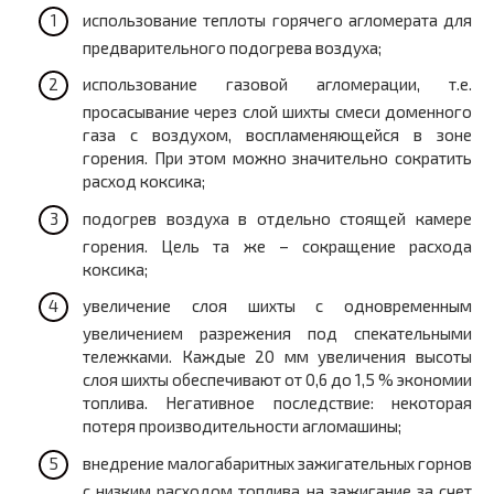
использование теплоты горячего агломерата для
предварительного подогрева воздуха;
использование газовой агломерации, т.е.
просасывание через слой шихты смеси доменного
газа с воздухом, воспламеняющейся в зоне
горения. При этом можно значительно сократить
расход коксика;
подогрев воздуха в отдельно стоящей камере
горения. Цель та же – сокращение расхода
коксика;
увеличение слоя шихты с одновременным
увеличением разрежения под спекательными
тележками. Каждые 20 мм увеличения высоты
слоя шихты обеспечивают от 0,6 до 1,5 % экономии
топлива. Негативное последствие: некоторая
потеря производительности агломашины;
внедрение малогабаритных зажигательных горнов
с низким расходом топлива на зажигание за счет