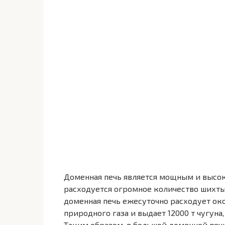
Доменная печь является мощным и высо
расходуется огромное количество шихты 
доменная печь ежесуточно расходует около
природного газа и выдает 12000 т чугуна,
Таким образом, в большой доменной печи