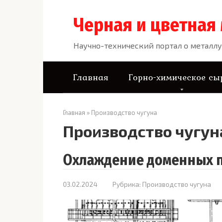
Перейти
к
Черная и цветная
контенту
Научно-технический портал о металлу
Главная
Горно-химическое сы
Главная
»
Производство чугуна
Производство чугун
Охлаждение доменных 
03.02.2024
Рубрика:
Производство чугуна