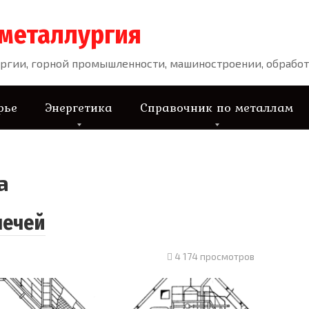
 металлургия
ргии, горной промышленности, машиностроении, обработ
рье
Энергетика
Справочник по металлам
а
печей
4 174 просмотров