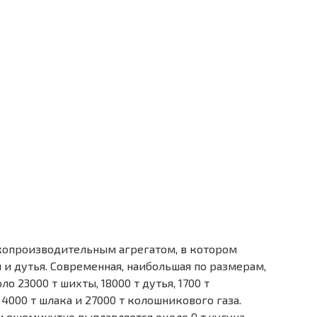
копроизводительным агрегатом, в котором
и дутья. Современная, наибольшая по размерам,
 23000 т шихты, 18000 т дутья, 1700 т
 4000 т шлака и 27000 т колошникового газа.
 ежеминутно выплавляется около 9 т чугуна.