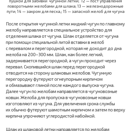
пушкой для забивки чугунной летки; 12 — пост управления
поворотными желобами для шлака; 13 — железнодорожные
пути; 14 — закром для песка,; 15 — запасной желоб для чугуна
После открытия чугунной летки жидкий чугун по главному
желобу направляется в специальное устройство для
отделения шлака от чугуна. Шлак отделяется от чугуна
при помощи специальной литой вставки в желоб
с перевалом и перегородкой, которая не доходит до дна
желоба на 200–300 мм. Шлак, как более легкий,
задерживается перегородкой, а чугун проходит через
перевал. Скопившийся шлак перед перегородкой
отводится на сторону шлаковых желобов. Чугунную
перегородку футеруют огнеупорным кирпичом
и обмазывают глиной после каждого выпуска чугуна.
Далее чугун по желобам направляется в чугуновозные
ковши. Желоба для пропуска в чугуновозные ковши
изготовляют из чугуна. Для увеличения срока службы
их обычно футеруют шамотным кирпичом и затем по верху
кирпича упрочняют углеродистой набойкой.
Шлак из шлаковой летки направляется по желобам