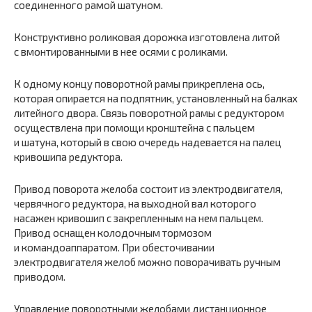
соединенного рамой шатуном.
Конструктивно роликовая дорожка изготовлена литой
с вмонтированными в нее осями с роликами.
К одному концу поворотной рамы прикреплена ось,
которая опирается на подпятник, установленный на балках
литейного двора. Связь поворотной рамы с редуктором
осуществлена при помощи кронштейна с пальцем
и шатуна, который в свою очередь надевается на палец
кривошипа редуктора.
Привод поворота желоба состоит из электродвигателя,
червячного редуктора, на выходной вал которого
насажен кривошип с закрепленным на нем пальцем.
Привод оснащен колодочным тормозом
и командоаппаратом. При обесточивании
электродвигателя желоб можно поворачивать ручным
приводом.
Управление поворотными желобами дистанционное