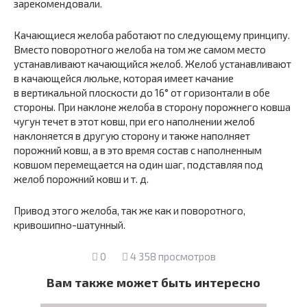
зарекомендовали.
Качающиеся желоба работают по следующему принципу.
Вместо поворотного желоба на том же самом место
устанавливают качающийся желоб. Желоб устанавливают
в качающейся люльке, которая имеет качание
в вертикальной плоскости до 16° от горизонтали в обе
стороны. При наклоне желоба в сторону порожнего ковша
чугун течет в этот ковш, при его наполнении желоб
наклоняется в другую сторону и также наполняет
порожний ковш, а в это время состав с наполненным
ковшом перемещается на один шаг, подставляя под
желоб порожний ковш и т. д.
Привод этого желоба, так же как и поворотного,
кривошипно-шатунный.
0
4 358 просмотров
Вам также может быть интересно