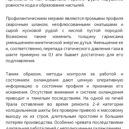
ровности хода и образование настылей.
Профилактическими мерами являются промывки профиля
сварочным шлаком, неофлюсованными окатышами и
сырой кусковой рудой с кислой пустой породой.
Возможно также изменить толщину гарнисажа
уменьшением кинетической энергии дутья. Уменьшение ее
и, соответственно, перепада статического давления газа в
шахте примерно на 0,1 ати бывает достаточно для его
подплавления.
Таким образом, методы контроля за работой и
состоянием охлаждения дают ценную оперативную
информацию о состоянии профиля и признаках его
искажения. Отсутствие внимания к системе охлаждения
приводит к тяжелым последствиям. На одной из печей
Урала оставление во время ремонта 2-й категории
холодильников шахты без проверки привело к массовому
выходу их из строя, длительным простоям и большим
потерям производства. Особенно чревата последствиями
длительная работа печей с неполноценным охлаждением.