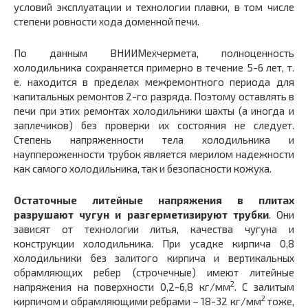
условий эксплуатации и технологии плавки, в том числе
степени ровности хода доменной печи.
По данным ВНИИМехчермета, полноценность
холодильника сохраняется примерно в течение 5-6 лет, т.
е. находится в пределах межремонтного периода для
капитальных ремонтов 2-го разряда. Поэтому оставлять в
печи при этих ремонтах холодильники шахты (а иногда и
заплечиков) без проверки их состояния не следует.
Степень напряженности тела холодильника и
науппероженности трубок является мерилом надежности
как самого холодильника, так и безопасности кожуха.
Остаточные литейные напряжения в плитах
разрушают чугун и разгерметизируют трубки
. Они
зависят от технологии литья, качества чугуна и
конструкции холодильника. При усадке кирпича 0,8
холодильники без залитого кирпича и вертикальных
обрамляющих ребер (строчечные) имеют литейные
2
напряжения на поверхности 0,2-6,8 кг/мм
. С залитым
2
кирпичом и обрамляющими ребрами – 18-32 кг/мм
тоже,