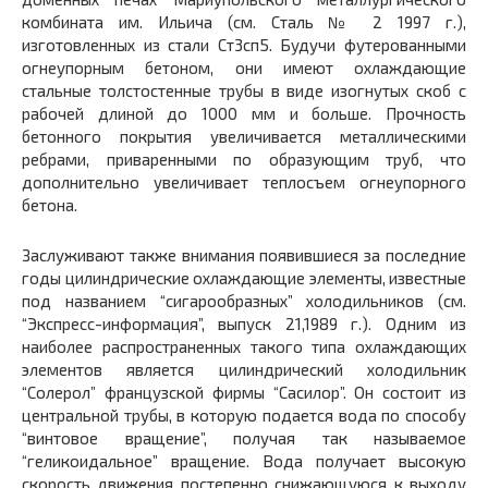
комбината им. Ильича (см. Сталь № 2 1997 г.),
изготовленных из стали Ст3сп5. Будучи футерованными
огнеупорным бетоном, они имеют охлаждающие
стальные толстостенные трубы в виде изогнутых скоб с
рабочей длиной до 1000 мм и больше. Прочность
бетонного покрытия увеличивается металлическими
ребрами, приваренными по образующим труб, что
дополнительно увеличивает теплосъем огнеупорного
бетона.
Заслуживают также внимания появившиеся за последние
годы цилиндрические охлаждающие элементы, известные
под названием “сигарообразных” холодильников (см.
“Экспресс-информация”, выпуск 21,1989 г.). Одним из
наиболее распространенных такого типа охлаждающих
элементов является цилиндрический холодильник
“Солерол” французской фирмы “Сасилор”. Он состоит из
центральной трубы, в которую подается вода по способу
“винтовое вращение”, получая так называемое
“геликоидальное” вращение. Вода получает высокую
скорость движения постепенно снижающуюся к выходу