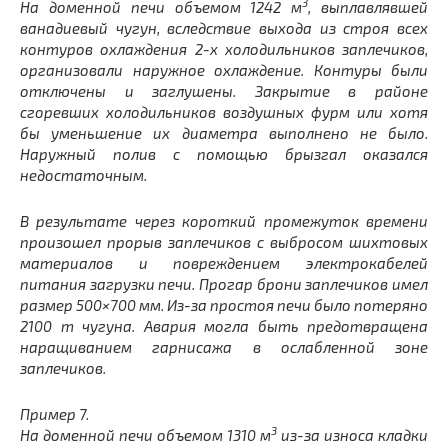
3
На доменной печи объемом 1242 м
, выплавлявшей
ванадиевый чугун, вследствие выхода из строя всех
контуров охлаждения 2-х холодильников заплечиков,
организовали наружное охлаждение. Контуры были
отключены и заглушены. Закрытие в районе
сгоревших холодильников воздушных фурм или хотя
бы уменьшение их диаметра выполнено не было.
Наружный полив с помощью брызгал оказался
недостаточным.
В результате через короткий промежуток времени
произошел прорыв заплечиков с выбросом шихтовых
материалов и повреждением электрокабелей
питания загрузки печи. Прогар брони заплечиков имел
размер 500×700 мм. Из-за простоя печи было потеряно
2100 т чугуна. Авария могла быть предотвращена
наращиванием гарнисажа в ослабленной зоне
заплечиков.
Пример 7.
3
На доменной печи объемом 1310 м
из-за износа кладки