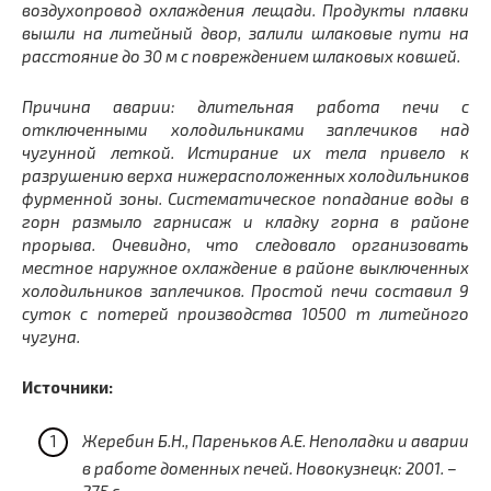
воздухопровод охлаждения лещади. Продукты плавки
вышли на литейный двор, залили шлаковые пути на
расстояние до 30 м с повреждением шлаковых ковшей.
Причина аварии: длительная работа печи с
отключенными холодильниками заплечиков над
чугунной леткой. Истирание их тела привело к
разрушению верха нижерасположенных холодильников
фурменной зоны. Систематическое попадание воды в
горн размыло гарнисаж и кладку горна в районе
прорыва. Очевидно, что следовало организовать
местное наружное охлаждение в районе выключенных
холодильников заплечиков. Простой печи составил 9
суток с потерей производства 10500 т литейного
чугуна.
Источники:
Жеребин Б.Н., Пареньков А.Е. Неполадки и аварии
в работе доменных печей. Новокузнецк: 2001. –
275 с.