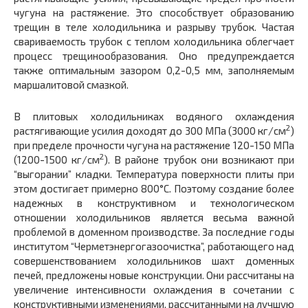
чугуна на растяжение. Это способствует образованию
трещин в теле холодильника и разрыву трубок. Частая
свариваемость трубок с теплом холодильника облегчает
процесс трещинообразования. Оно предупреждается
также оптимальным зазором 0,2-0,5 мм, заполняемым
маршалитовой смазкой.
В плитовых холодильниках водяного охлаждения
2
растягивающие усилия доходят до 300 МПа (3000 кг/см
)
при пределе прочности чугуна на растяжение 120-150 МПа
2
(1200-1500 кг/см
). В районе трубок они возникают при
“выгорании” кладки. Температура поверхности плиты при
этом достигает примерно 800°С. Поэтому создание более
надежных в конструктивном и технологическом
отношении холодильников является весьма важной
проблемой в доменном производстве. За последние годы
институтом “Черметэнергогазоочистка”, работающего над
совершенствованием холодильников шахт доменных
печей, предложены новые конструкции. Они рассчитаны на
увеличение интенсивности охлаждения в сочетании с
конструктивными изменениями, рассчитанными на лучшую