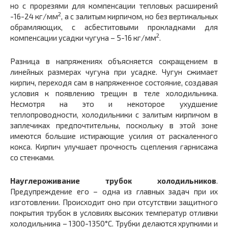
но с прорезями для компенсации тепловых расширений
2
-16-24 кг/мм
, а с залитым кирпичом, но без вертикальных
обрамляющих, с асбеститовыми прокладками для
2
компенсации усадки чугуна – 5-16 кг/мм
.
Разница в напряжениях объясняется сокращением в
линейных размерах чугуна при усадке. Чугун сжимает
кирпич, переходя сам в напряженное состояние, создавая
условия к появлению трещин в теле холодильника.
Несмотря на это и некоторое ухудшение
теплопроводности, холодильники с залитым кирпичом в
заплечиках предпочтительны, поскольку в этой зоне
имеются большие истирающие усилия от раскаленного
кокса. Кирпич улучшает прочность сцепления гарнисажа
со стенками.
Науглероживание трубок холодильников
.
Предупреждение его – одна из главных задач при их
изготовлении. Происходит оно при отсутствии защитного
покрытия трубок в условиях высоких температур отливки
холодильника – 1300-1350°С. Трубки делаются хрупкими и