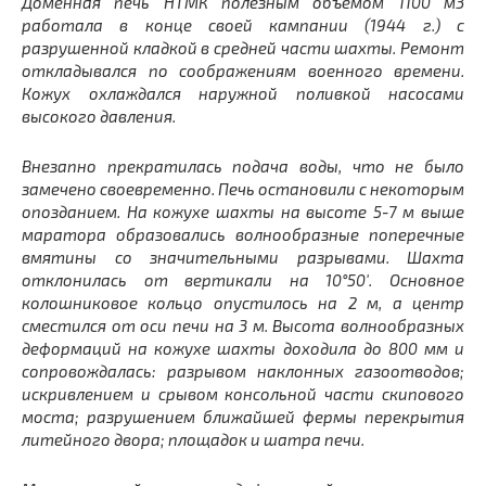
Доменная печь НТМК полезным объемом 1100 м3
работала в конце своей кампании (1944 г.) с
разрушенной кладкой в средней части шахты. Ремонт
откладывался по соображениям военного времени.
Кожух охлаждался наружной поливкой насосами
высокого давления.
Внезапно прекратилась подача воды, что не было
замечено своевременно. Печь остановили с некоторым
опозданием. На кожухе шахты на высоте 5-7 м выше
маратора образовались волнообразные поперечные
вмятины со значительными разрывами. Шахта
отклонилась от вертикали на 10°50′. Основное
колошниковое кольцо опустилось на 2 м, а центр
сместился от оси печи на 3 м. Высота волнообразных
деформаций на кожухе шахты доходила до 800 мм и
сопровождалась: разрывом наклонных газоотводов;
искривлением и срывом консольной части скипового
моста; разрушением ближайшей фермы перекрытия
литейного двора; площадок и шатра печи.