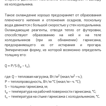
из холодильника.
Такое охлаждение хорошо предохраняет от образования
пленочного кипения и отложения осадков, поскольку
вода движется с большой скоростью у стен холодильника.
Охлаждающие реагенты, отводя тепло от футеровки,
способствуют образованию на ней и на теле
холодильников (при их обнажении) гарнисажа,
предохраняющего их от истирания и прогара.
Эмпирическая форму, из которой возможно определить
толщину его:
Q = P/S (t
– t
),
p
x
2
2
где: Q – тепловая нагрузка, Вт/м
(ккал/м
• ч.);
P – теплопроводность, Вт/м °С (ккал/м • ч. °С);
S – толщина гарнисажа, м;
t
– температура на рабочей поверхности гарнисажа, °С;
p
t
– температура на стыке гарнисажа с холодильником, °С.
x