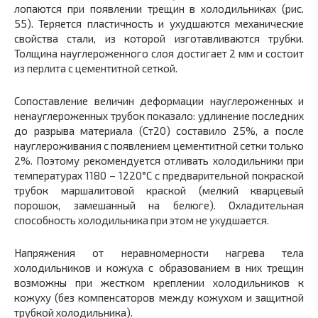
лопаются при появлении трещин в холодильниках (рис.
55). Теряется пластичность и ухудшаются механические
свойства стали, из которой изготавливаются трубки.
Толщина науглероженного слоя достигает 2 мм и состоит
из перлита с цементитной сеткой.
Сопоставление величин деформации науглероженных и
ненауглероженных трубок показало: удлинение последних
до разрыва материала (Ст20) составило 25%, а после
науглероживания с появлением цементитной сетки только
2%. Поэтому рекомендуется отливать холодильники при
температурах 1180 – 1220°С с предварительной покраской
трубок маршалитовой краской (мелкий кварцевый
порошок, замешанный на белюге). Охладительная
способность холодильника при этом не ухудшается.
Напряжения от неравномерности нагрева тела
холодильников и кожуха с образованием в них трещин
возможны при жестком креплении холодильников к
кожуху (без компенсаторов между кожухом и защитной
трубкой холодильника).