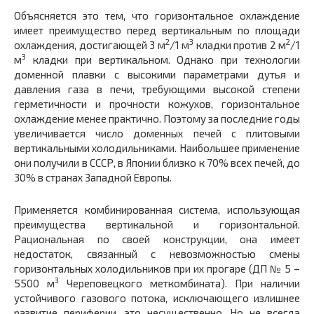
Объясняется это тем, что горизонтальное охлаждение
имеет преимущество перед вертикальным по площади
2
3
2
охлаждения, достигающей 3 м
/1 м
кладки против 2 м
/1
3
м
кладки при вертикальном. Однако при технологии
доменной плавки с высокими параметрами дутья и
давления газа в печи, требующими высокой степени
герметичности и прочности кожухов, горизонтальное
охлаждение менее практично. Поэтому за последние годы
увеличивается число доменных печей с плитовыми
вертикальными холодильниками. Наибольшее применение
они получили в СССР, в Японии близко к 70% всех печей, до
30% в странах Западной Европы.
Применяется комбинированная система, использующая
преимущества вертикальной и горизонтальной.
Рациональная по своей конструкции, она имеет
недостаток, связанный с невозможностью смены
горизонтальных холодильников при их прогаре (ДП № 5 –
3
5500 м
Череповецкого меткомбината). При наличии
устойчивого газового потока, исключающего излишнее
развитие периферии, это несущественно. Но не всегда