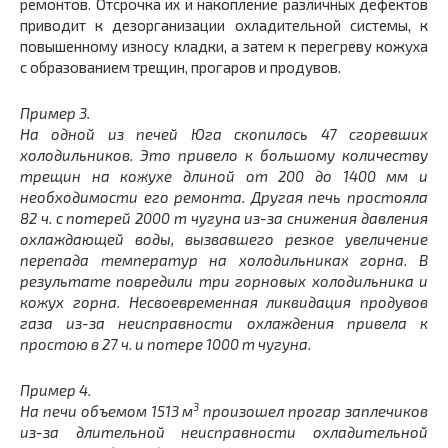
ремонтов. Отсрочка их и накопление различных дефектов
приводит к дезорганизации охладительной системы, к
повышенному износу кладки, а затем к перегреву кожуха
с образованием трещин, прогаров и продувов.
Пример 3.
На одной из печей Юга скопилось 47 сгоревших
холодильников. Это привело к большому количеству
трещин на кожухе длиной от 200 до 1400 мм и
необходимости его ремонта. Другая печь простояла
82 ч. с потерей 2000 т чугуна из-за снижения давления
охлаждающей воды, вызвавшего резкое увеличение
перепада температур на холодильниках горна. В
результате повредили три горновых холодильника и
кожух горна. Несвоевременная ликвидация продувов
газа из-за неисправности охлаждения привела к
простою в 27 ч. и потере
1000 т чугуна.
Пример 4.
3
На печи объемом 1513 м
произошел прогар заплечиков
из-за длительной неисправности охладительной