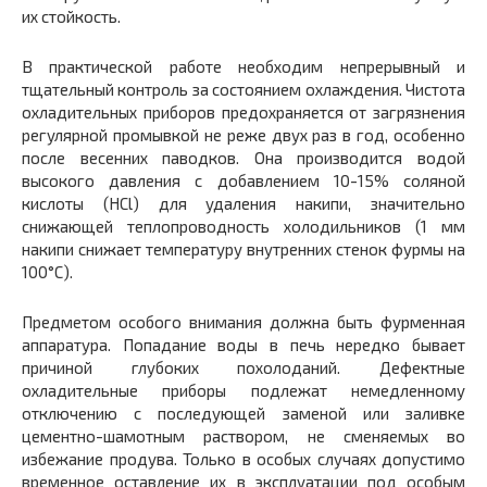
их стойкость.
В практической работе необходим непрерывный и
тщательный контроль за состоянием охлаждения. Чистота
охладительных приборов предохраняется от загрязнения
регулярной промывкой не реже двух раз в год, особенно
после весенних паводков. Она производится водой
высокого давления с добавлением 10-15% соляной
кислоты (HCl) для удаления накипи, значительно
снижающей теплопроводность холодильников (1 мм
накипи снижает температуру внутренних стенок фурмы на
100°С).
Предметом особого внимания должна быть фурменная
аппаратура. Попадание воды в печь нередко бывает
причиной глубоких похолоданий. Дефектные
охладительные приборы подлежат немедленному
отключению с последующей заменой или заливке
цементно-шамотным раствором, не сменяемых во
избежание продува. Только в особых случаях допустимо
временное оставление их в эксплуатации под особым