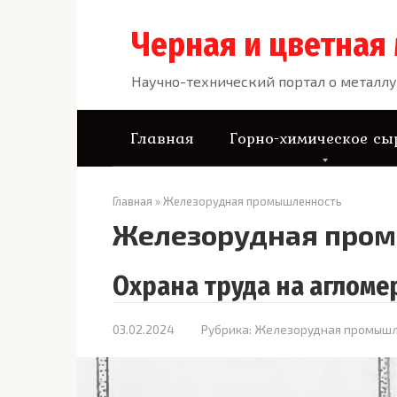
Перейти
к
Черная и цветная
контенту
Научно-технический портал о металлу
Главная
Горно-химическое сы
Главная
»
Железорудная промышленность
Железорудная про
Охрана труда на аглом
03.02.2024
Рубрика:
Железорудная промышл