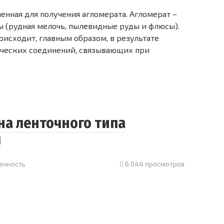
ченная для получения агломерата. Агломерат –
ы (рудная мелочь, пылевидные руды и флюсы).
исходит, главным образом, в результате
ческих соединений, связывающих при
а ленточного типа
я
енность
6 044 просмотров