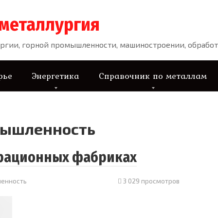
 металлургия
ргии, горной промышленности, машиностроении, обработ
рье
Энергетика
Справочник по металлам
мышленность
ерационных фабриках
енность
3 029 просмотров