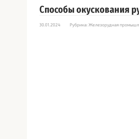
Способы окускования р
30.01.2024
Рубрика:
Железорудная промышл