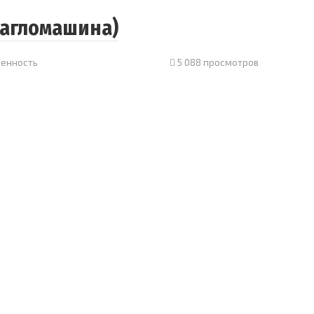
(агломашина)
енность
5 088 просмотров