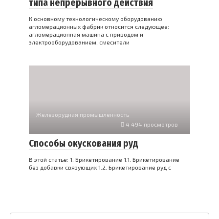
типа непрерывного действия
К основному технологическому оборудованию
агломерационных фабрик относится следующее:
агломерационная машина с приводом и
электрооборудованием, смесители
Железорудная промышленность
4 494 просмотров
Способы окускования руд
В этой статье: 1. Брикетирование 1.1. Брикетирование
без добавки связующих 1.2. Брикетирование руд с
Поиск: