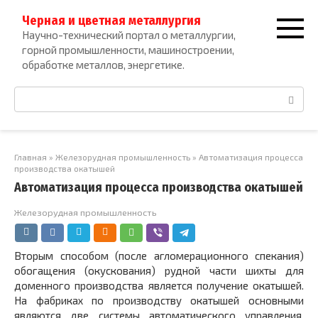
Перейти
Черная и цветная металлургия
к
Научно-технический портал о металлургии,
контенту
горной промышленности, машиностроении,
обработке металлов, энергетике.
Поиск:
Главная
»
Железорудная промышленность
»
Автоматизация процесса
производства окатышей
Автоматизация процесса производства окатышей
Железорудная промышленность
Вторым способом (после агломерационного спекания)
обогащения (окускования) рудной части шихты для
доменного производства является получение окатышей.
На фабриках по производству окатышей основными
являются две системы автоматического управления,