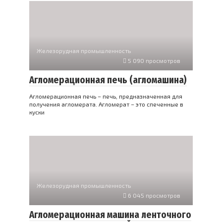
Железорудная промышленность
5 090 просмотров
Агломерационная печь (агломашина)
Агломерационная печь – печь, предназначенная для
получения агломерата. Агломерат – это спеченные в
куски
Железорудная промышленность
6 045 просмотров
Агломерационная машина ленточного