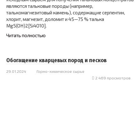
являются тальковые породы (например,
талькомагнезитовый камень), содержащие серпентин,
хлорит, магнезит, доломит и 45—75 % талька
Mg5(OH)2[Si4O10].
Читать полностью
Обогащение кварцевых пород и песков
29.01.2024
Горно-химическое сырье
2 469 просмотров