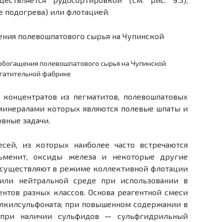
е подогрева) или флотацией.
а обогащения полевошпатового сырья на Чупинской
гатительной фабрике
 концентратов из пегматитов, полевошпатовых
 минералами которых являются полевые шпаты и
вные задачи.
сей, из которых наиболее часто встречаются
льменит, оксиды железа и некоторые другие
осуществляют в режиме коллективной флотации
 или нейтральной среде при использовании в
ентов разных классов. Основа реагентной смеси
лкилсульфоната; при повышенном содержании в
 при наличии сульфидов — сульфгидрильный