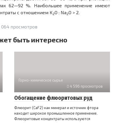
елах 62—92 %. Наибольшее применение имеют
нтраты с отношением K
O : Na
O > 2.
2
2
 064 просмотров
жет быть интересно
Горно-химическое сырье
4 596 просмотров
Обогащение флюоритовых руд
Флюорит (CaF2) как минерал и источник фтора
находит широкое промышленное применение.
Флюоритовые концентраты используются