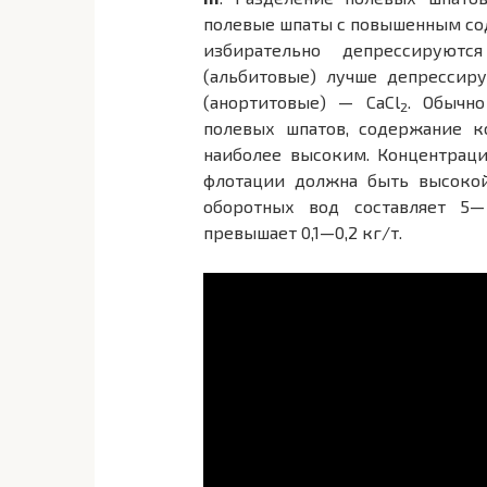
полевые шпаты с повышенным с
избирательно депрессируют
(альбитовые) лучше депрессир
(анортитовые) — CaCl
. Обычн
2
полевых шпатов, содержание к
наиболее высоким. Концентрац
флотации должна быть высокой
оборотных вод составляет 5—
превышает 0,1—0,2 кг/т.