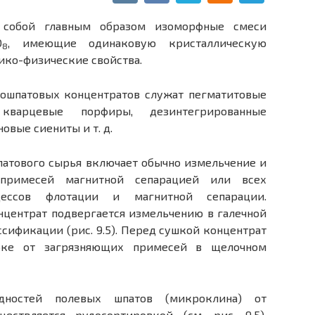
 собой главным образом изоморфные смеси
O
, имеющие одинаковую кристаллическую
8
ико-физические свойства.
вошпатовых концентратов служат пегматитовые
варцевые порфиры, дезинтегрированные
овые сиениты и т. д.
патового сырья включает обычно измельчение и
примесей магнитной сепарацией или всех
ессов флотации и магнитной сепарации.
центрат подвергается измельчению в галечной
сификации (рис. 9.5). Перед сушкой концентрат
рке от загрязняющих примесей в щелочном
дностей полевых шпатов (микроклина) от
ществляется рудосортировкой (см. рис. 9.5),