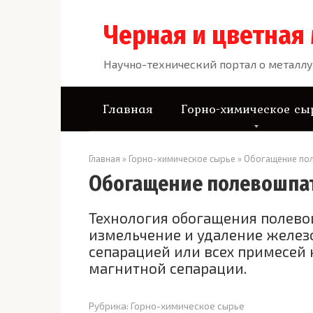
Перейти
к
Черная и цветная
контенту
Научно-технический портал о металлу
Главная
Горно-химическое сы
Главная
»
Горно-химическое сырье
»
Обогащение по
Обогащение полевошпа
Технология обогащения полево
измельчение и удаление желе
сепарацией или всех примесей
магнитной сепарации.
Рубрика:
Горно-химическое сырье