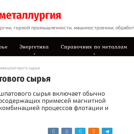
 металлургия
ргии, горной промышленности, машиностроении, обработ
рье
Энергетика
Справочник по металлам
левошпатового сырья
тового сырья
шпатового сырья включает обычно
зосодержащих примесей магнитной
 комбинацией процессов флотации и