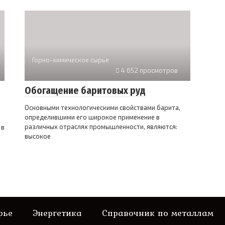
Горно-химическое сырье
4 652 просмотров
Обогащение баритовых руд
Основными технологическими свойствами барита,
определившими его широкое применение в
различных отраслях промышленности, являются:
 в
высокое
рье
Энергетика
Справочник по металлам