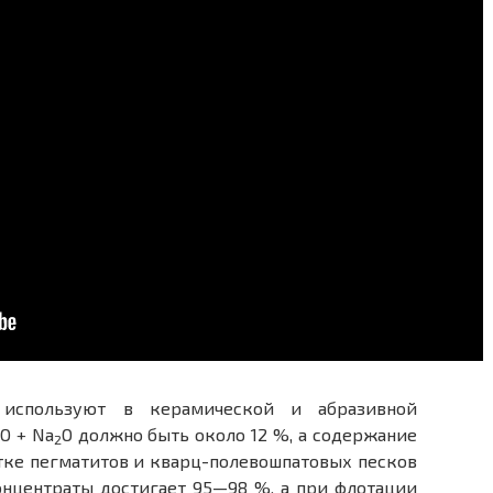
 используют в керамической и абразивной
O + Na
O должно быть около 12 %, а содержание
2
тке пегматитов и кварц-полевошпатовых песков
онцентраты достигает 95—98 %, а при флотации