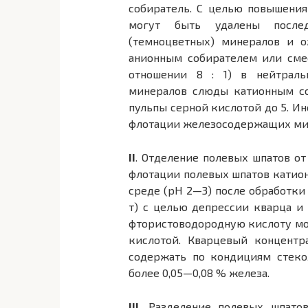
собиратель. С целью повышени
могут быть удалены послед
(темноцветных) минералов и о
анионным собирателем или сме
отношении 8 : 1) в нейтраль
минералов слюды катионным со
пульпы серной кислотой до 5. И
флотации железосодержащих ми
II
. Отделение полевых шпатов от
флотации полевых шпатов катион
среде (pH 2—3) после обработки
т) с целью депрессии кварца и
фтористоводородную кислоту мо
кислотой. Кварцевый концентр
содержать по кондициям стек
более 0,05—0,08 % железа.
III
. Разделение полевых шпато