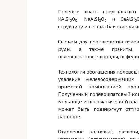
Полевые шпаты представляют
KAlSi
O
, NaAlSi
O
и CaAlSi
3
8
3
8
3
структуру и весьма близкие хим
Сырьем для производства поле
руды, а также граниты, к
полевошпатовые породы, нефелин
Технология обогащения полевош
удаление железосодержащих 
примесей комбинацией проц
Полученный полевошпатовый кон
мельнице и пневматической клас
может быть подвергнут отти
растворе.
Отделение калиевых разнови
натриевых (плагиоклазов) осу