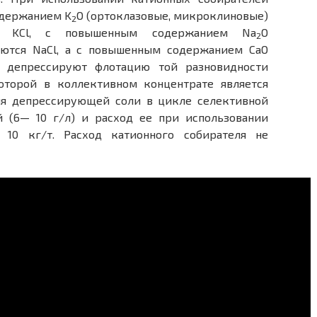
одержанием K
O (ортоклазовые, микроклиновые)
2
ся KCl, с повышенным содержанием Na
O
2
уются NaCl, а с повышенным содержанием CaO
о депрессируют флотацию той разновидности
оторой в коллективном концентрате является
ия депрессирующей соли в цикле селективной
 (6— 10 г/л) и расход ее при использовании
 10 кг/т. Расход катионного собирателя не