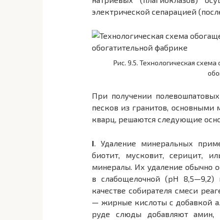
электрической сепарацией (посл
Рис. 9.5. Технологическая схем
обо
При получении полевошпатовых
песков из гранитов, основными
кварц, решаются следующие осно
I
. Удаление минеральных приме
биотит, мусковит, серицит, и
минералы. Их удаление обычно 
в слабощелочной (pH 8,5—9,2)
качестве собирателя смеси реаг
— жирные кислоты с добавкой а
руде слюды добавляют амин,