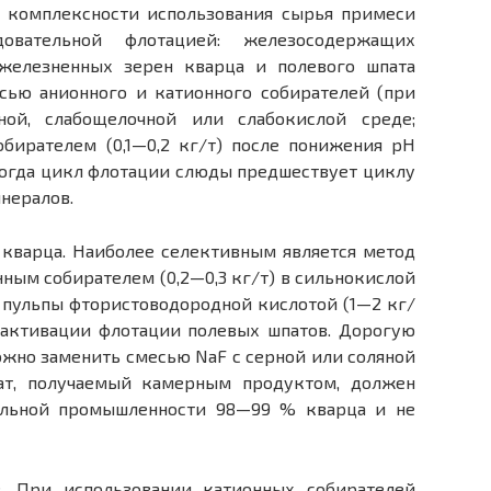
я комплексности использования сырья примеси
овательной флотацией: железосодержащих
железненных зерен кварца и полевого шпата
сью анионного и катионного собирателей (при
ной, слабощелочной или слабокислой среде;
бирателем (0,1—0,2 кг/т) после понижения pH
ногда цикл флотации слюды предшествует циклу
нералов.
 кварца. Наиболее селективным является метод
ным собирателем (0,2—0,3 кг/т) в сильнокислой
 пульпы фтористоводородной кислотой (1—2 кг/
 активации флотации полевых шпатов. Дорогую
жно заменить смесью NaF с серной или соляной
ат, получаемый камерным продуктом, должен
ольной промышленности 98—99 % кварца и не
в. При использовании катионных собирателей