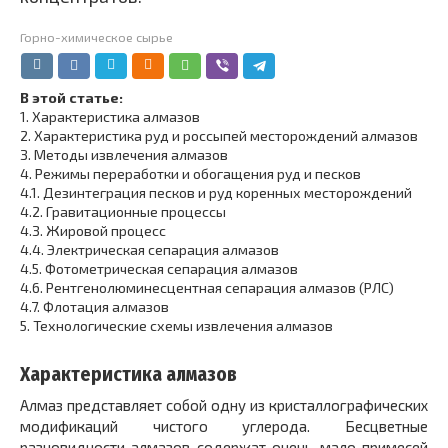
Горно-химическое сырье
В этой статье:
1.
Характеристика алмазов
2.
Характеристика руд и россыпей месторождений алмазов
3.
Методы извлечения алмазов
4.
Режимы переработки и обогащения руд и песков
4.1.
Дезинтеграция песков и руд коренных месторождений
4.2.
Гравитационные процессы
4.3.
Жировой процесс
4.4.
Электрическая сепарация алмазов
4.5.
Фотометрическая сепарация алмазов
4.6.
Рентгенолюминесцентная сепарация алмазов (РЛС)
4.7.
Флотация алмазов
5.
Технологические схемы извлечения алмазов
Характеристика алмазов
Алмаз представляет собой одну из кристаллографических
модификаций чистого углерода. Бесцветные
разновидности алмазов содержат очень мало примесей