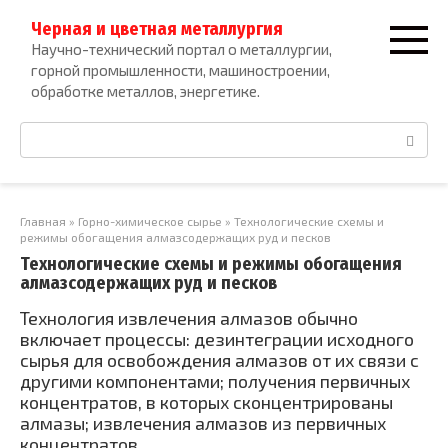
Перейти
Черная и цветная металлургия
к
Научно-технический портал о металлургии,
контенту
горной промышленности, машиностроении,
обработке металлов, энергетике.
Поиск:
Главная
»
Горно-химическое сырье
»
Технологические схемы и
режимы обогащения алмазсодержащих руд и песков
Технологические схемы и режимы обогащения
алмазсодержащих руд и песков
Технология извлечения алмазов обычно
включает процессы: дезинтеграции исходного
сырья для освобождения алмазов от их связи с
другими компонентами; получения первичных
концентратов, в которых сконцентрированы
алмазы; извлечения алмазов из первичных
концентратов.