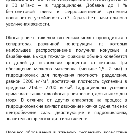
и 30 мПа-с — в гидроциклоне. Добавка до 1 %
бентонитовой глины к ферросилициевой суспензии
повышает ее устойчивость в 3—4 раза без значительного
увеличения вязкости.
Обогащение в тяжелых суспензиях может проводиться в
сепараторах различной конструкции, из которых
наибольшее распространение получили конусные и
барабанные. Выход тяжелой фракции обычно колеблется
от долей до нескольких процентов от питания. При
обогащении мелкого материала (меньше 1,5—2 мм) в
гидроциклонах для получения плотности разделения,
3
равной 3200 кг/м
, достаточна плотность суспензии в
3
пределах 2150— 2200 кг/м
. Гидроциклоны успешно
применяют также для обогащения песков, добытых со дна
моря. В отличие от других аппаратов на процесс в
гидроциклонах не влияют движение и качка судна, так как
центробежные силы, действующие в гидроциклонах,
значительно превосходят силы тяжести.
Процесс обогащения в тяжелых суспензиях вследствие