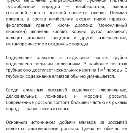
Трубки заполнены ультраосновной глубинной плотной
туфообразной породой — кимберлитом, главной
составной частью которой является оливин. Помимо
оливина, в состав кимберлита входят пироп (красно-
фиолетовый гранат), хром- диопсид (моноклинный
пироксен), шпинель, хромит, корунд, рутил, ильменит,
кальцит, доломит, халцедон и другие изверженные,
метаморфические и осадочные породы.
Содержание алмазов в отдельных частях трубок
подвержено большим колебаниям. В наиболее богатых
3
трубках оно достигает нескольких карат на 1 м
породы. С
глубиной содержание алмазов обычно уменьшается.
Среди алмазных россыпей выделяют: элювиальные,
делювиальные, ложковые и морские россыпи.
Современные россыпи состоят большей частью из рыхлых
пород — гравия, песка и глины.
Основным источником добычи алмазов из россыпей
являются аллювиальные россыпи. Длина их обычно не