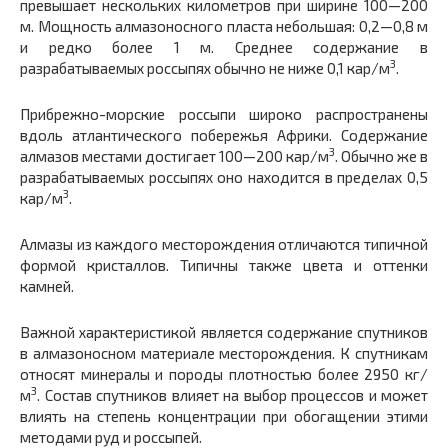
превышает нескольких километров при ширине 100—200
м. Мощность алмазоносного пласта небольшая: 0,2—0,8 м
и редко более 1 м. Среднее содержание в
3
разрабатываемых россыпях обычно не ниже 0,1 кар/м
.
Прибрежно-морские россыпи широко распространены
вдоль атлантического побережья Африки. Содержание
3
алмазов местами достигает 100—200 кар/м
. Обычно же в
разрабатываемых россыпях оно находится в пределах 0,5
3
кар/м
.
Алмазы из каждого месторождения отличаются типичной
формой кристаллов. Типичны также цвета и оттенки
камней.
Важной характеристикой является содержание спутников
в алмазоносном материале месторождения. К спутникам
относят минералы и породы плотностью более 2950 кг/
3
м
. Состав спутников влияет на выбор процессов и может
влиять на степень концентрации при обогащении этими
методами руд и россыпей.