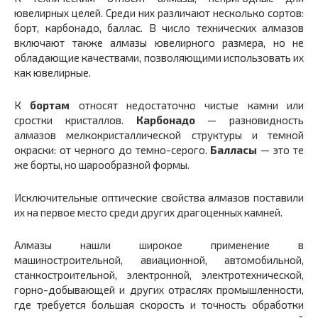
ювелирных целей. Среди них различают несколько сортов:
борт, карбонадо, баллас. В число технических алмазов
включают также алмазы ювелирного размера, но не
обладающие качествами, позволяющими использовать их
как ювелирные.
К
бортам
относят недостаточно чистые камни или
сростки кристаллов.
Карбонадо
— разновидность
алмазов мелкокристаллической структуры и темной
окраски: от черного до темно-серого.
Балласы
— это те
же борты, но шарообразной формы.
Исключительные оптические свойства алмазов поставили
их на первое место среди других драгоценных камней.
Алмазы нашли широкое применение в
машиностроительной, авиационной, автомобильной,
станкостроительной, электронной, электротехнической,
горно-добывающей и других отраслях промышленности,
где требуется большая скорость и точность обработки