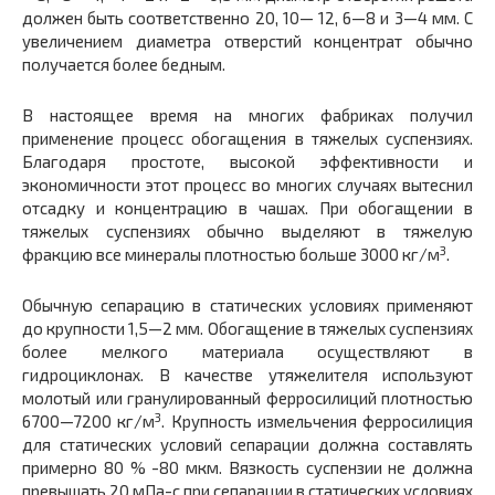
должен быть соответственно 20, 10— 12, 6—8 и 3—4 мм. С
увеличением диаметра отверстий концентрат обычно
получается более бедным.
В настоящее время на многих фабриках получил
применение процесс обогащения в тяжелых суспензиях.
Благодаря простоте, высокой эффективности и
экономичности этот процесс во многих случаях вытеснил
отсадку и концентрацию в чашах. При обогащении в
тяжелых суспензиях обычно выделяют в тяжелую
3
фракцию все минералы плотностью больше 3000 кг/м
.
Обычную сепарацию в статических условиях применяют
до крупности 1,5—2 мм. Обогащение в тяжелых суспензиях
более мелкого материала осуществляют в
гидроциклонах. В качестве утяжелителя используют
молотый или гранулированный ферросилиций плотностью
3
6700—7200 кг/м
. Крупность измельчения ферросилиция
для статических условий сепарации должна составлять
примерно 80 % -80 мкм. Вязкость суспензии не должна
превышать 20 мПа-с при сепарации в статических условиях