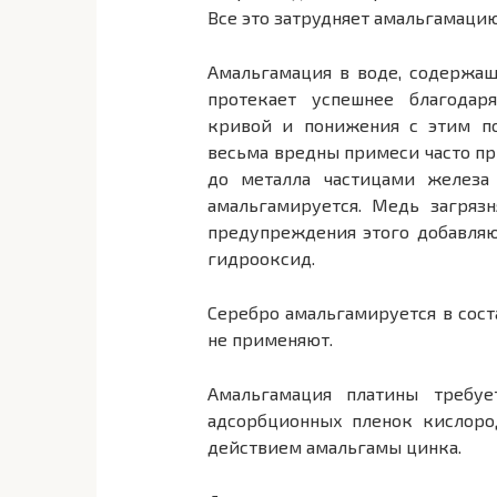
Все это затрудняет амальгамацию
Амальгамация в воде, содержащ
протекает успешнее благода
кривой и понижения с этим по
весьма вредны примеси часто пр
до металла частицами железа
амальгамируется. Медь загряз
предупреждения этого добавляю
гидрооксид.
Серебро амальгамируется в сост
не применяют.
Амальгамация платины требуе
адсорбционных пленок кислоро
действием амальгамы цинка.