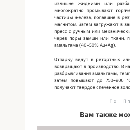
излишне жидкими или разба
многократно промывают горяч
частицы железа, попавшие в рез
магнитом. Затем загружают в 
пресс с ручным или механическ
через поры замши или ткани, п
амальгама (40–50% Au+Ag).
Отпарку ведут в ретортных ил
возвращают в производство. В н
разбрызгивания амальгамы, темп
затем повышают до 750–800 °С
получают твердое спеченное золот
0
4
Вам также мо