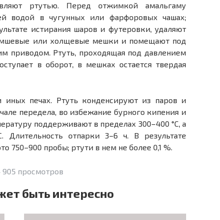
вляют ртутью. Перед отжимкой амальгаму
ей водой в чугунных или фарфоровых чашах;
ультате истирания шаров и футеровки, удаляют
замшевые или холщевые мешки и помещают под
им приводом. Ртуть, проходящая под давлением
оступает в оборот, в мешках остается твердая
и иных печах. Ртуть конденсируют из паров и
ачале передела, во избежание бурного кипения и
ературу поддерживают в пределах 300–400 °С, а
. Длительность отпарки 3–6 ч. В результате
о 750–900 пробы; ртути в нем не более 0,1 %.
 905 просмотров
жет быть интересно