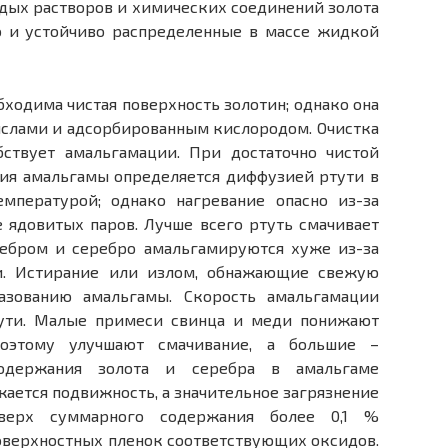
дых растворов и химических соединений золота
о и устойчиво распределенные в массе жидкой
ходима чистая поверхность золотин; однако она
ислами и адсорбированным кислородом. Очистка
ствует амальгамации. При достаточно чистой
ния амальгамы определяется диффузией ртути в
емпературой; однако нагревание опасно из-за
 ядовитых паров. Лучше всего ртуть смачивает
еребром и серебро амальгамируются хуже из-за
и. Истирание или излом, обнажающие свежую
разованию амальгамы. Скорость амальгамации
тути. Малые примеси свинца и меди понижают
поэтому улучшают смачивание, а большие –
одержания золота и серебра в амальгаме
жается подвижность, а значительное загрязнение
верх суммарного содержания более 0,1 %
оверхностных пленок соответствующих оксидов.