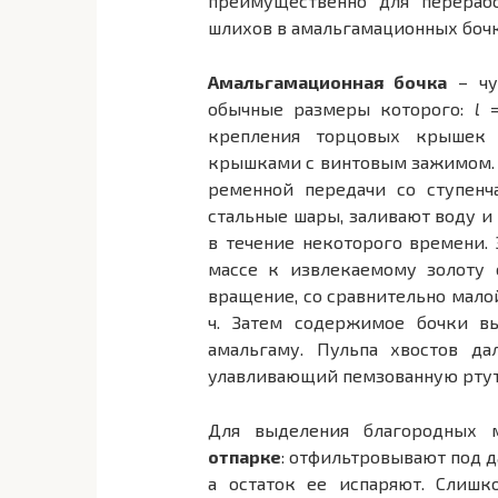
преимущественно для перераб
шлихов в амальгамационных бочк
Амальгамационная бочка
– чу
обычные размеры которого:
l
=
крепления торцовых крышек 
крышками с винтовым зажимом. Б
ременной передачи со ступенч
стальные шары, заливают воду и
в течение некоторого времени. 
массе к извлекаемому золоту 
вращение, со сравнительно малой
ч. Затем содержимое бочки в
амальгаму. Пульпа хвостов д
улавливающий пемзованную ртут
Для выделения благородных 
отпарке
: отфильтровывают под 
а остаток ее испаряют. Слиш