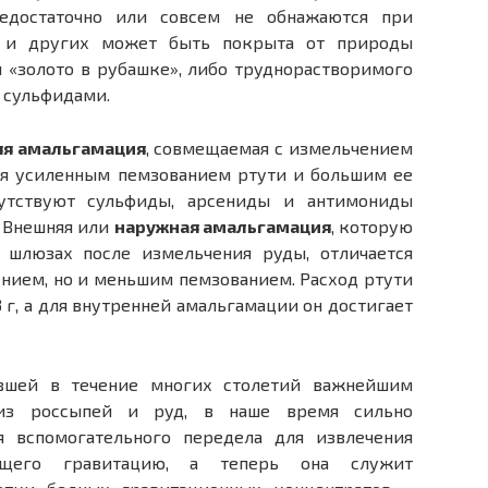
едостаточно или совсем не обнажаются при
х и других может быть покрыта от природы
 «золото в рубашке», либо труднорастворимого
 сульфидами.
яя амальгамация
, совмещаемая с измельчением
ся усиленным пемзованием ртути и большим ее
сутствуют сульфиды, арсениды и антимониды
. Внешняя или
наружная амальгамация
, которую
 шлюзах после измельчения руды, отличается
нием, но и меньшим пемзованием. Расход ртути
3 г, а для внутренней амальгамации он достигает
вшей в течение многих столетий важнейшим
 из россыпей и руд, в наше время сильно
ня вспомогательного передела для извлечения
яющего гравитацию, а теперь она служит