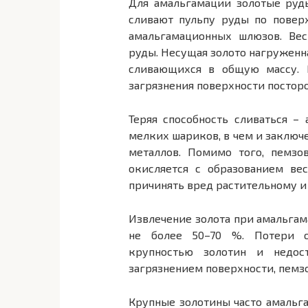
Для амальгамации золотые руд
сливают пульпу руды по повер
амальгамационных шлюзов. Вес
руды. Несущая золото нагруженн
сливающихся в общую массу. М
загрязнения поверхности постор
Теряя способность сливаться –
мелких шариков, в чем и заключ
металлов. Помимо того, пемзо
окисляется с образованием ве
причинять вред растительному и
Извлечение золота при амальгам
не более 50–70 %. Потери о
крупностью золотин и недос
загрязнением поверхности, пем
Крупные золотины часто амальга