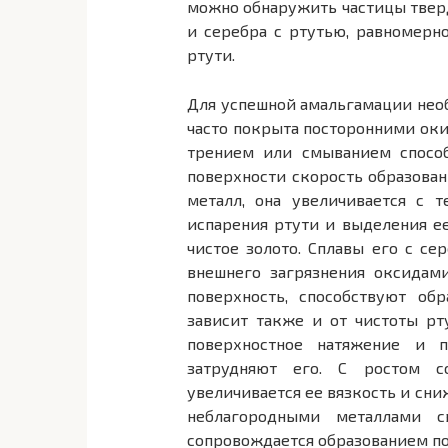
можно обнаружить частицы твер
и серебра с ртутью, равномерн
ртути.
Для успешной амальгамации необ
часто покрыта посторонними ок
трением или смыванием способ
поверхности скорость образова
металл, она увеличивается с т
испарения ртути и выделения ее
чистое золото. Сплавы его с с
внешнего загрязнения оксидам
поверхность, способствуют об
зависит также и от чистоты р
поверхностное натяжение и 
затрудняют его. С ростом с
увеличивается ее вязкость и сни
неблагородными металлами с
сопровождается образованием п