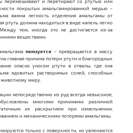
ы перемешивают и перетирают со ртутью или
хности покрытых амальгамированной медью –
ьма важна легкость отделения амальгамы от
ая ртуть должна находиться в виде капель легко
ежду тем, иногда это не достигается из-за
онними веществами.
 амальгама
пемзуется
– превращается в массу
ена главная причина потери ртути и благородных
вание опасно уносом ртути в отвалы, где она
сьма ядовитых растворимых солей, способных
 животному миру.
ации непосредственно из руд всегда невысокое,
бусловлены многими причинами: различной
таточным их раскрытием при измельчении,
зованием и механическими потерями амальгамы.
мируются только с поверхности, но увлекаются