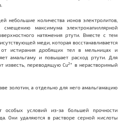
.
ей небольшие количества ионов электролитов,
ря смещению максимума электрокапиллярной
верхностного натяжения ртути. Вместе с тем
исутствующей меди, которая восстанавливается
 от истирания дробящих тел в мельницах и
няет амальгаму и повышает расход ртути. Для
2+
т известь, переводящую Сu
в нерастворимый
аве золотин, а отдельно для него амальгамацию
т особых условий из-за большей прочности
да. Они удаляются в растворе серной кислоты