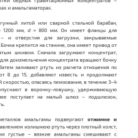
отки бедных гравитационных концентратов –
ах и амальгаматорах.
гунный литой или сварной стальной барабан,
 1200 мм,
d
= 800 мм. Он имеет фланцы для
– и отверстия для загрузки, закрываемые
очка крепится на станине, она имеет привод от
атым шкивом. Сначала загружают концентрат,
 для доизмельчения концентрата вращают бочку
Затем заливают ртуть из расчета отношения по
от 8 до 15, добавляют известь и продолжают
 скоростью, опасаясь пемзования, в течение 3–4
ыпускают в воронку-ловушку, удерживающую
алее поступает на малый шлюз – подшлюзок,
ь.
металлов амальгамы подвергают
отжимке и
давлением излишнюю ртуть через плотный холст,
ком густые – вязкие амальгамы смешивают с