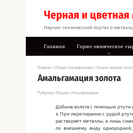
Перейти
к
Черная и цветная
контенту
Научно-технический портал о металлу
Главная
Горно-химическое сы
Главная
»
Общие спецификации
»
Амальгамация золо
Амальгамация золота
Рубрика:
Общие спецификации
Добыча золота с помощью ртути и
э. При перетирании с рудой ртут
растворяет металлы, а лишь сма
по внешнему виду однородной,