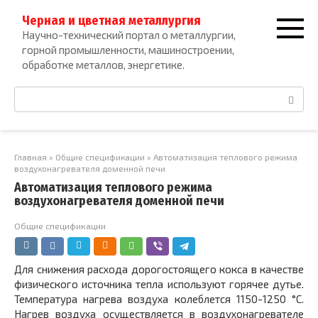
Перейти
Черная и цветная металлургия
к
Научно-технический портал о металлургии,
контенту
горной промышленности, машиностроении,
обработке металлов, энергетике.
Поиск:
Главная
»
Общие спецификации
»
Автоматизация теплового режима
воздухонагревателя доменной печи
Автоматизация теплового режима
воздухонагревателя доменной печи
Общие спецификации
Для снижения расхода дорогостоящего кокса в качестве
физического источника тепла используют горячее дутье.
Температура нагрева воздуха колеблется 1150-1250 °С.
Нагрев воздуха осуществляется в воздухонагревателе