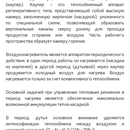
(каупер). Каупер – это теплообменный аппарат
регенеративного типа, представляющий собой высокую
камеру, заполненную кирпичом (насадкой), уложенного
по специальной схеме, позволяющей образовать
вертикальные каналы сверху донизу для прохода
продуктов сгорания или воздуха. Часть рабочего
пространства образует камеру горения.
Воздухонагреватель является аппаратом периодического
действия: в один период работы он нагревается (насадка
из кирпичей), в другой период (дутьевой) через каупер
продувается холодный воздух для нагрева. Воздух
нагревается только за счет конвективного теплообмена.
Основной задачей при управлении тепловым режимом в
период нагрева является обеспечение максимально
возможной аккумуляции тепла насадкой.
В период дутья основное внимание уделяется
интенсификации теплообмена между воздухом и
нагретой насадкой. (O
+N
+H
O (21%+79%)).