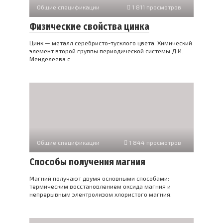
Общие спецификации
1 811 просмотров
Физические свойства цинка
Цинк — металл серебристо-тусклого цвета. Химический
элемент второй группы периодической системы Д.И.
Менделеева с
Общие спецификации
1 844 просмотров
Способы получения магния
Магний получают двумя основными способами:
термическим восстановлением оксида магния и
непрерывным электролизом хлористого магния.