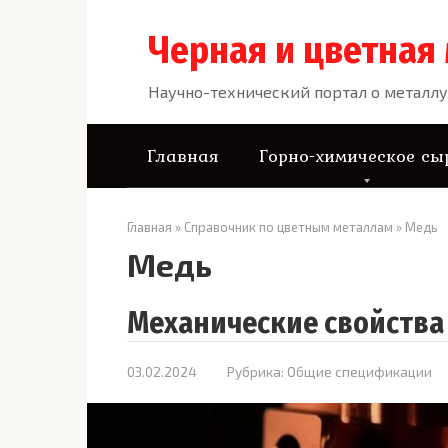
Перейти
к
Черная и цветная
контенту
Научно-технический портал о металлу
Главная
Горно-химическое сы
Главная
»
Справочник по цветным металлам
»
Медь
Медь
Механические свойства
03.02.2024
Рубрика:
Общие спецификации