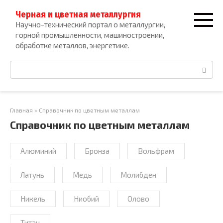
Перейти
Черная и цветная металлургия
к
Научно-технический портал о металлургии,
контенту
горной промышленности, машиностроении,
обработке металлов, энергетике.
Поиск:
Главная
»
Справочник по цветным металлам
Справочник по цветным металлам
Алюминий
Бронза
Вольфрам
Латунь
Медь
Молибден
Никель
Ниобий
Олово
Титан