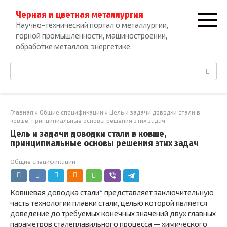
Перейти
Черная и цветная металлургия
к
Научно-технический портал о металлургии,
контенту
горной промышленности, машиностроении,
обработке металлов, энергетике.
Поиск:
Главная
»
Общие спецификации
»
Цель и задачи доводки стали в
ковше, принципиальные основы решения этих задач
Цель и задачи доводки стали в ковше,
принципиальные основы решения этих задач
Общие спецификации
Ковшевая доводка стали* представляет заключительную
часть технологии плавки стали, целью которой является
доведение до требуемых конечных значений двух главных
параметров сталеплавильного процесса — химического