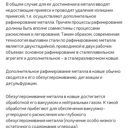
В общем случае для ее достижения в металл вводят
недостающие примеси и проводят удаление излишних
примесей, т.е. осуществляют дополнительное
рафинирование металла. Причем процессы рафинирования
должны быть вполне совместимы с процессами
раскисления и легирования. Таким образом, современная
технология выплавки стали по рафинированию металла
является двухстадийной, проводимой в двух рабочих
объемах: основное рафинирование в сталеплавильном
агрегате и дополнительное – в сталеразливочном ковше.
Дополнительное рафинирование металла в ковше обычно
сводится к его обезуглероживанию, дегазации и
десульфурации.
Обезуглероживание металла в ковше достигается
обработкой его вакуумом и нейтральным газом. К такой
обработке прибегают для обеспечения вакуумно-
углеродного раскисления или глубокого
обезуглероживания металла (получение особо низкого
остаточного содержания углерода).