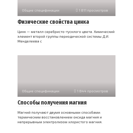
Общие спецификации
1 811 просмотров
Физические свойства цинка
Цинк — металл серебристо-тусклого цвета. Химический
элемент второй группы периодической системы Д.И.
Менделеева с
Общие спецификации
1 844 просмотров
Способы получения магния
Магний получают двумя основными способами:
термическим восстановлением оксида магния и
непрерывным электролизом хлористого магния.