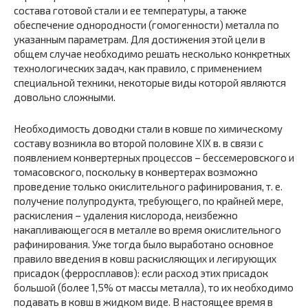
состава готовой стали и ее температуры, а также
обеспечение однородности (гомогенности) металла по
указанным параметрам. Для достижения этой цели в
общем случае необходимо решать несколько конкретных
технологических задач, как правило, с применением
специальной техники, некоторые виды которой являются
довольно сложными.
Необходимость доводки стали в ковше по химическому
составу возникла во второй половине XIX в. в связи с
появлением конвертерных процессов – бессемеровского и
томасовского, поскольку в конвертерах возможно
проведение только окислительного рафинирования, т. е.
получение полупродукта, требующего, по крайней мере,
раскисления – удаления кислорода, неизбежно
накапливающегося в металле во время окислительного
рафинирования. Уже тогда было выработано основное
правило введения в ковш раскисляющих и легирующих
присадок (ферросплавов): если расход этих присадок
большой (более 1,5% от массы металла), то их необходимо
подавать в ковш в жидком виде. В настоящее время в