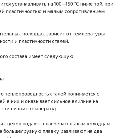
ится устанавливать на 100—150 °С ниже той, при
шей пластичностью и малым сопротивлением
ательных колодцах за­висит от температуры
о­сти и пластичности сталей.
кого состава имеет следующую
то теплопроводность сталей понижается с
 в них и оказывает сильное влияние на
ласти низких температур.
ных цехов подают к на­гревательным колодцам
да большегрузную плавку разливают на два