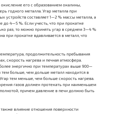
окисление его с обра­зованием окалины,
ерь годного металла. Угар металла при
ых устройств составляет 1—2 % массы металла, а
 до 4—5 %. Если учесть, что при прокатке
ко раз, то можно принять угар в среднем 3—4 %
на при прокатке вдавливается в металл, что
температура, продол­жительность пребывания
ах, скорость нагрева и печная атмосфера.
более энергично при температурах выше 900—
и тем больше, чем дольше металл находится в
 Угар тем меньше, чем больше скорость нагрева.
орения газов должен протекать при наименьшем
 полнотой, причем давление в печи должно быть
 также влияние отно­шения поверхности