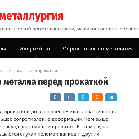
 металлургия
ргии, горной промышленности, машиностроении, обработ
рье
Энергетика
Справочник по металлам
рева металла перед прокаткой
 металла перед прокаткой
д прокаткой должен обес­печивать пластичность,
нь­шее сопротивление деформации. Чем выше
 расход энергии при прокатке. В этом случае
шаются случаи поломок валков и других