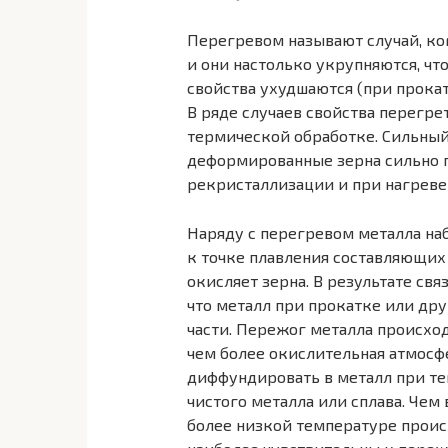
Перегревом называют случай, ког
и они настолько укрупняются, чт
свойства ухудшаются (при прокат
В ряде случаев свойства перегре
термической обработке. Сильный 
деформиро­ванные зерна сильно 
рекристаллизации и при нагреве
Наряду с перегревом металла на
к точке плавления составляю­щих
окисля­ет зерна. В результате св
что металл при прокатке или дру
части. Пережог металла происход
чем более окислительная атмосфе
диффундировать в металл при т
чистого металла или сплава. Чем
более низкой температуре проис