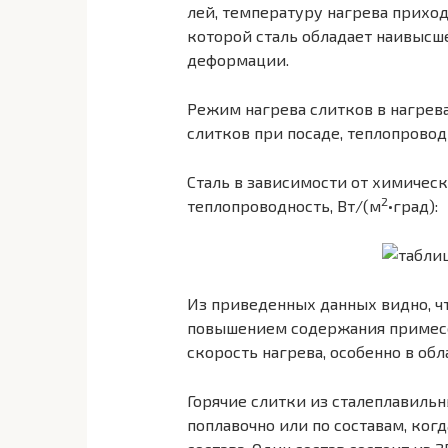
лей, температуру нагрева приход
которой сталь обладает наи­выс
деформации.
Режим нагрева слитков в нагрев
слитков при посаде, теплопроводн
Сталь в зависимости от химичес
2
теплопроводность, Вт/(м
•град):
Из приведенных данных видно, ч
повышением содержания примесей
скорость нагрева, особенно в об
Горячие слитки из сталеплавиль
поплавочно или по составам, ког