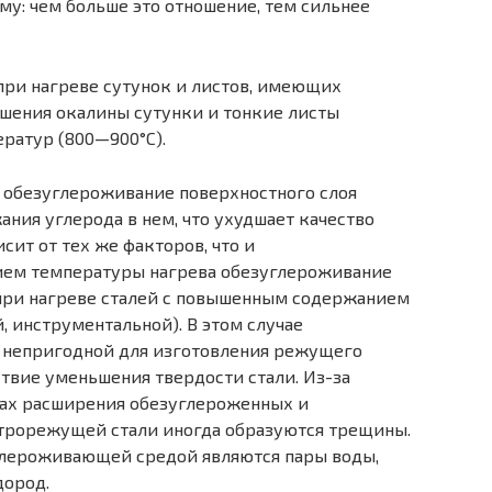
му: чем больше это отношение, тем сильнее
при нагреве сутунок и лис­тов, имеющих
шения ока­лины сутунки и тонкие листы
ратур (800—900°С).
 обезуглероживание по­верхностного слоя
ния углерода в нем, что ухудшает качество
сит от тех же факторов, что и
ием температуры нагрева обезуглеро­живание
 при нагреве ста­лей с повышенным содержанием
 инструментальной). В этом случае
 непригодной для изготовления ре­жущего
твие уменьшения твердости стали. Из-за
ах расширения обезуглероженных и
строрежущей стали иногда образуются трещины.
глероживающей средой яв­ляются пары воды,
дород.