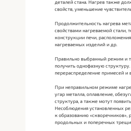
деталей стана. Нагрев также до
свойств, умень­шение чувствител
Продолжительность нагрева мет
свойствами нагреваемой стали, 
конструкции печи, рас­положения
нагреваемых изделий и др.
Правильно выбранный режим и т
получить однофазную структуру.
перераспределение приме­сей и 
При неправильном режиме нагре
угар металла, оплавление, обез­
структура, а также мотут появит
Несоблюдения установленных ре
к образованию «скворечников», 
продольных и поперечных трещи