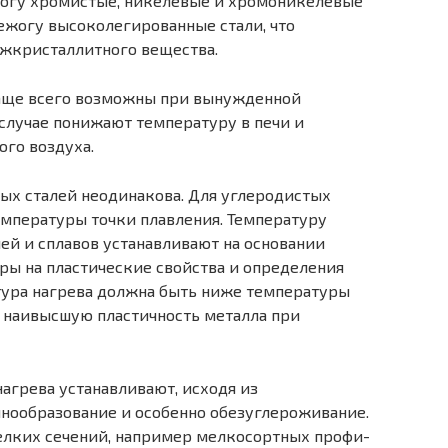
жогу хромистые, никелевые и хромоникелевые
ежогу высоколегированные стали, что
ежкристаллитного вещества.
чаще всего возможны при вынужденной
 случае понижают температуру в печи и
ого воздуха.
ых сталей неодинако­ва. Для углеродистых
тем­пературы точки плавления. Температуру
лей и сплавов устанавливают на основании
ы на пластические свой­ства и определения
тура нагрева должна быть ниже температуры
ь наивысшую пластичность металла при
агрева устанавлива­ют, исходя из
нообразование и особенно обезуглероживание.
елких сечений, например мелкосортных профи­