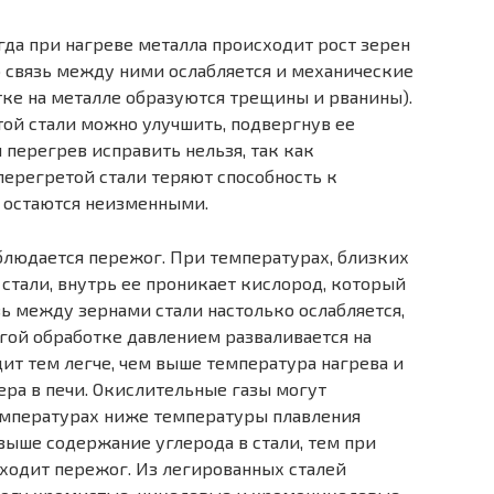
да при нагреве метал­ла происходит рост зерен
о связь между ними ослабляется и механические
ке на металле образуются трещи­ны и рванины).
той стали можно улучшить, подвергнув ее
перегрев исправить нельзя, так как
перегретой стали теряют способность к
 остаются неизменными.
блюдается пережог. При температурах, близких
 стали, внутрь ее проникает кислород, который
язь между зернами стали настолько ослабляется,
гой обра­ботке давлением разваливается на
ит тем легче, чем выше температура нагрева и
ра в печи. Окислительные га­зы могут
емпературах ниже температуры плавления
 выше содержание углерода в стали, тем при
ходит пережог. Из легированных сталей