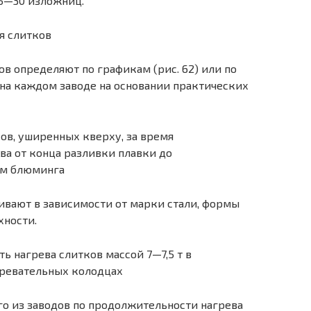
25—30 изложниц.
 определяют по гра­фикам (рис. 62) или по
м на каждом заводе на основании практических
ивают в зависимости от марки стали, формы
­ности.
го из заводов по про­должительности нагрева