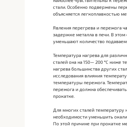
наиболее чувствительны к пере
стали. Особенно подвержены пер
объясняется легкоплавко­стью м
Явления перегрева и пережога 
задержке металла в печи. В этом
уменьшают количество по­даваем
Температура нагрева для различн
сталей она на 150— 200 °С ниже 
нагрева большин­ства других ста
исследования влияния температур
температуры пережога. Темпера
пережога и дол­жна обеспечиват
прокатке.
Для многих сталей температуру н
необходимости уменьшить окали
По этой причине при прокатке м