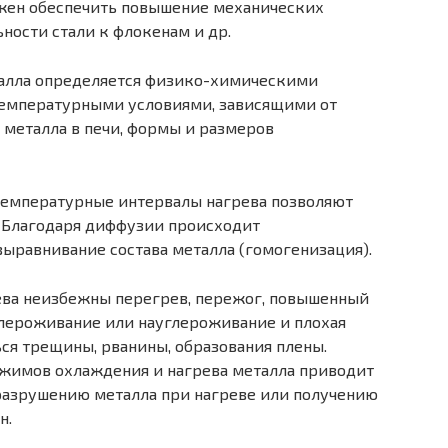
л­жен обеспечить повышение механических
ьности стали к флокенам и др.
алла определяется фи­зико-химическими
темпера­турными условиями, зависящими от
 металла в печи, формы и размеров
емпературные интерва­лы нагрева позволяют
 Благодаря диффузии происходит
выравнивание состава металла (гомогенизация).
ва неизбежны пере­грев, пережог, повышенный
углероживание или науглероживание и плохая
ься трещины, рванины, образования плены.
жимов охлаждения и нагрева металла приводит
разрушению металла при нагреве или получению
н.