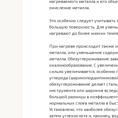
нагреваемого металла к его объе
окисление металла.
Это особенно следует учитывать 
большую поверхность. Для умень
нагревают до более низких темпе
При нагреве происходит также и
металла, или уменьшение содержа
металла. Обезугле­роживание зави
окалинообразование. С увеличен
сильно увеличивается, особенно
углерода (шарикопод­шипниковой,
обезуглероживание делает сталь
инструмента или шариков вследс
большой разницы в коэффициент
нормальных слоев метал­ла в бы
Установлено, что наиболее обезу
затем углекислота и, наконец, во