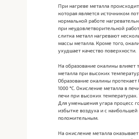
При нагреве металла происходит 
которая является источником пот
нормальной работе на­гревательн
при неудовлетворительной работе
слитка металл нагревают несколь
массы металла. Кроме того, окали
ухудшает качество поверхности.
На образование окалины влияет 
металла при высоких температу­р
Образование окалины протекает 
1000 °С. Окисление металла в печ
печи при высоких температу­рах.
Для уменьшения угара процесс г
избытке воздуха и с наибольшей
положительным.
На окисление металла оказывает