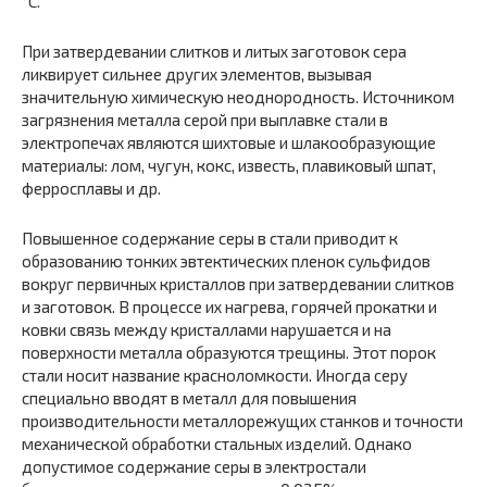
°С.
При затвердевании слитков и литых заготовок сера
ликвирует сильнее других элементов, вызывая
значительную химическую не­однородность. Источником
загрязнения металла серой при выплав­ке стали в
электропечах являются шихтовые и шлакообразующие
материалы: лом, чугун, кокс, известь, плавиковый шпат,
ферро­сплавы и др.
Повышенное содержание серы в стали приводит к
образованию тонких эвтектических пленок сульфидов
вокруг первичных кристал­лов при затвердевании слитков
и заготовок. В процессе их нагрева, горячей прокатки и
ковки связь между кристаллами нарушается и на
поверхности металла образуются трещины. Этот порок
стали носит название красноломкости. Иногда серу
специально вводят в металл для повышения
производительности металлорежущих станков и точ­ности
механической обработки стальных изделий. Однако
допусти­мое содержание серы в электростали