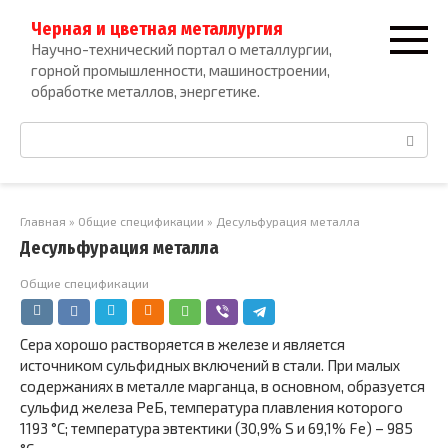
Перейти
Черная и цветная металлургия
к
Научно-технический портал о металлургии,
контенту
горной промышленности, машиностроении,
обработке металлов, энергетике.
Поиск:
Главная
»
Общие спецификации
»
Десульфурация металла
Десульфурация металла
Общие спецификации
Сера хорошо растворяется в железе и является
источником суль­фидных включений в стали. При малых
содержаниях в металле мар­ганца, в основном, образуется
сульфид железа РеБ, температура плав­ления которого
1193 °С; температура эвтектики (30,9% S и 69,1% Fе) – 985