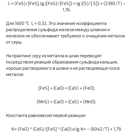
L = (FeS)/[FeS], lg ((FeS)/[FeS]) = lg ((S)/[ S]) = (2390/Т) –
1,76.
Для 1600 °C L = 0,32. Это значение коэффициента
распределения сульфида железа между шлаком и
железом не обеспечивает требуе­мого очищения металла
от серы.
На практике серу из металла в шлак переводят
посредством реак­ций образования сульфида кальция,
хорошо растворимого в шлаке и не растворяющегося в
металле:
[FeS] + (CaO) = (CaS) + (FeO),
(MnS) + (CaO) = (CaS) + (MnO).
Константа равновесия первой реакции:
К= (FeO) * (CaS)/[FeS] * (CaO) и lg К= – (6042/Т) + 1,79.