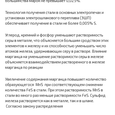
большинства марок не превы­шает 0,025%.
Технология получения стали в основных электропечах и
установ­ках электрошлакового переплава (ЭШП)
обеспечивает получение в стали не более 0,005% S.
Углерод, кремний и фосфор уменьшают растворимость
серы в ме­талле, что объясняется большим сродством этих
элементов к железу и их способностью уменьшать число
атомов железа, удерживающих серу в растворе. Влияние
марганца на уменьшение растворимости серы в железе
объясняется взаимодействием растворенного в железе
марганца по реакции
Увеличение содержания марганца повышает количество
образую­щегося MnS при соответствующем снижении
количества FeS в стали. При этом растворимость MnS в
стали во много раз меньше раствори­мости FeS. Сульфид
железа растворяется как в металле, так и в шла­ке.
Согласно закону распределения