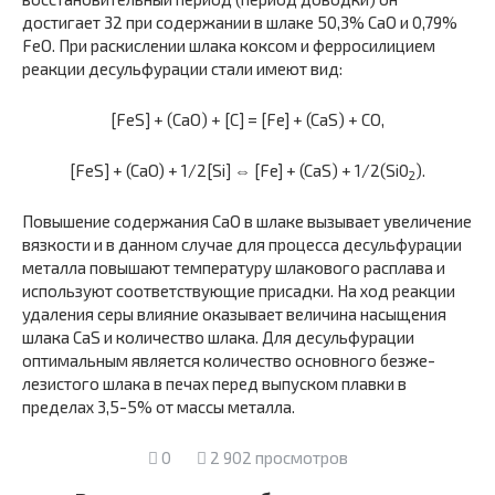
достигает 32 при содержании в шлаке 50,3% СаО и 0,79%
FeO. При раскислении шла­ка коксом и ферросилицием
реакции десульфурации стали имеют вид:
[FeS] + (СаО) + [С] = [Fe] + (CaS) + СО,
[FeS] + (CaO) + 1/2[Si] ⇔ [Fe] + (CaS) + 1/2(Si0
).
2
Повышение содержания СаО в шлаке вызывает увеличение
вяз­кости и в данном случае для процесса десульфурации
металла повы­шают температуру шлакового расплава и
используют соответствую­щие присадки. На ход реакции
удаления серы влияние оказывает ве­личина насыщения
шлака CaS и количество шлака. Для десульфурации
оптимальным является количество основного безже-
лезистого шлака в печах перед выпуском плавки в
пределах 3,5-5% от массы металла.
0
2 902 просмотров