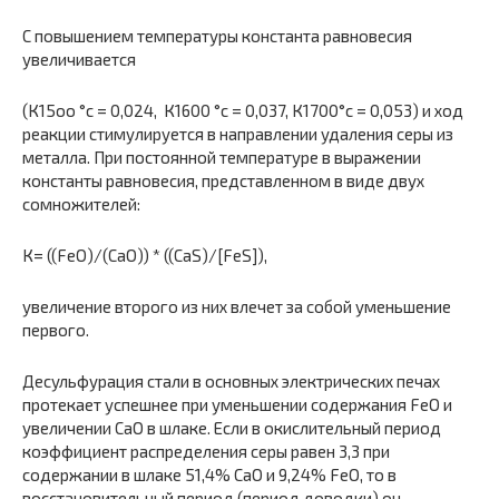
С повышением температуры константа равновесия
увеличивается
(К15оо °с = 0,024, К1600 °с = 0,037, К1700°с = 0,053) и ход
реакции стиму­лируется в направлении удаления серы из
металла. При постоянной температуре в выражении
константы равновесия, представленном в виде двух
сомножителей:
К= ((FeO)/(CaO)) * ((CaS)/[FeS]),
увеличе­ние второго из них влечет за собой уменьшение
первого.
Десульфурация стали в основных электрических печах
протекает успешнее при уменьшении содержания FeO и
увеличении СаО в шлаке. Если в окислительный период
коэффициент распределения серы равен 3,3 при
содержании в шлаке 51,4% СаО и 9,24% FeO, то в
восстановительный период (период доводки) он