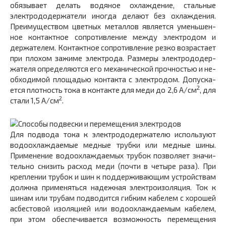
обязывает делать водяное охлаждение, стальные
электрододержатели иногда делают без охлаждения.
Преимуществом цветных металлов является уменьшен­
ное контактное сопротивление между электродом и
держателем. Контактное сопротивление резко возрастает
при плохом зажиме электрода. Размеры электрододер­
жателя определяются его механической прочностью и не­
обходимой площадью контакта с электродом. Допуска­
2
ется плотность тока в контакте для меди до 2,6 А/см
, для
2
стали 1,5 А/см
.
Для подвода тока к электрододержателю используют
водоохлаждаемые медные трубки или медные шины.
Применение водоохлаждаемых трубок позволяет значи­
тельно снизить расход меди (почти в четыре раза). При
креплении трубок и шин к поддерживающим устройст­вам
должна применяться надежная электроизоляция. Ток к
шинам или трубам подводится гибким кабелем с хорошей
асбестовой изоляцией или водоохлаждаемым кабелем,
при этом обеспечивается возможность переме­щения