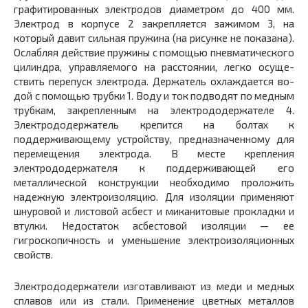
графитированных электродов диаметром до 400 мм.
Элек­трод в корпусе 2 закрепляется зажимом 3, на
который давит сильная пружина (на рисунке не показана).
Ослабляя действие пружины с помощью пневматическо­го
цилиндра, управляемого на расстоянии, легко осуще­
ствить перепуск электрода. Держатель охлаждается во­
дой с помощью трубки 1. Воду и ток подводят по медным
трубкам, закрепленным на электрододержателе 4.
Электрододержатель крепится на болтах к
поддерживающе­му устройству, предназначенному для
перемещения элек­трода. В месте крепления
электрододержателя к поддер­живающей его
металлической конструкции необходимо проложить
надежную электроизоляцию. Для изоляции применяют
шнуровой и листовой асбест и миканитовые прокладки и
втулки. Недостаток асбестовой изоляции — ее
гигроскопичность и уменьшение электроизоляцион­ных
свойств.
Электрододержатели изготавливают из меди и мед­ных
сплавов или из стали. Применение цветных метал­лов