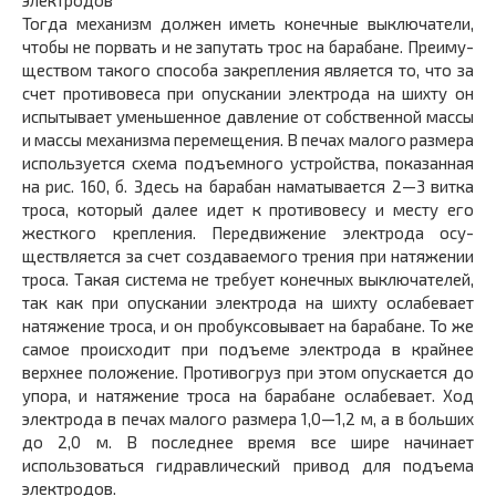
Тог­да механизм должен иметь конечные выключатели,
что­бы не порвать и не запутать трос на барабане. Преиму­
ществом такого способа закрепления является то, что за
счет противовеса при опускании электрода на шихту он
испытывает уменьшенное давление от собственной мас­сы
и массы механизма перемещения. В печах малого раз­мера
используется схема подъемного устройства, пока­занная
на рис. 160, б. Здесь на барабан наматывается 2—3 витка
троса, который далее идет к противовесу и месту его
жесткого крепления. Передвижение электрода осу­
ществляется за счет создаваемого трения при натяже­нии
троса. Такая система не требует конечных выклю­чателей,
так как при опускании электрода на шихту ослабевает
натяжение троса, и он пробуксовывает на ба­рабане. То же
самое происходит при подъеме электрода в крайнее
верхнее положение. Противогруз при этом опускается до
упора, и натяжение троса на барабане ослабевает. Ход
электрода в печах малого размера 1,0—1,2 м, а в больших
до 2,0 м. В последнее время все шире начинает
использоваться гидравлический привод для подъема
электродов.