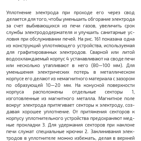
Уплотнение электрода при проходе его через свод
делается для того, чтобы уменьшить обгорание электро­да
за счет выбивающихся из печи газов, увеличить срок
службы электрододержателя и улучшить санитарные ус­
ловия при обслуживании печей. На рис. 161 показана одна
из конструкций уплотняющего устройства, исполь­зуемая
для графитированных электродов. Сварной или литой
водоохлаждаемый корпус 4 устанавливают на своде печи
или несколько утапливают в него (80—100 мм). Для
уменьшения электрических потерь в метал­лическом
корпусе его делают из немагнитного материа­ла с зазором
по образующей 10—20 мм. На конусной по­верхности
корпуса расположены отдельные секторы 1,
изготовленные из магнитного металла. Магнитное поле
вокруг электрода притягивает секторы к электроду, соз­
давая хорошее уплотнение. От притяжения секторов к
корпусу уплотнительного устройства предохраняют мед­
ные прокладки 3. Для удержания секторов при наклоне
печи служат специальные крючки 2. Заклинивания элек­
тродов в уплотнителе можно избежать, делая в верхней