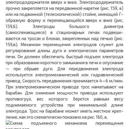
электрододержателя вверх и вниз. Электрододержатель
прочно закрепляется на передвижной каретке (рис. 159, а)
или на подвижной (телескопической) стой­ке, имеющей Г-
образную форму и перемещающейся вверх и вниз (рис.
159,6). Электроды большого диамет­ра
(самоспекающиеся) в стационарных печах подвеши­
ваются на тросах и блоках, закрепленных над печью (рис.
159,в). Механизм перемещения электродов служит для
регулирования длины дуги и электрических пара­метров
печи. Он должен обеспечить быстрый подъем электрода
при образовании короткого замыкания в печи и опускание
— при обрыве дуги. Для передвижения элек­трода
используется электромеханический или гидравли­ческий
привод. Скорость передвижения принимается 4—6 м/мин.
При электромеханическом приводе трос на­матывают на
барабан. Для снижения мощности привода используют
противогруз, вес которого берется равным весу
поднимаемого устройства при минимальной длине
электрода. Трос на барабане может иметь жесткое креп­
ление, как это схематически показано на рис. 160, а.