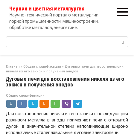
Перейти
Черная и цветная металлургия
к
Научно-технический портал о металлургии,
контенту
горной промышленности, машиностроении,
обработке металлов, энергетике.
Поиск:
Главная
»
Общие спецификации
»
Дуговые печи для восстановления
никеля из его закиси и получения анодов
Дуговые печи для восстановления никеля из его
закиси и получения анодов
Общие спецификации
Для восстановления никеля из его закиси с последую­щим
разливом металла в аноды применяют печи с от­крытой
дугой, в значительной степени напоминающие широко
используемые сталеплавильные дуговые электро­печи.