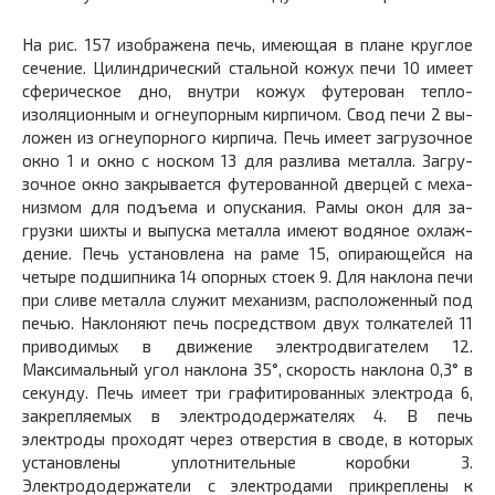
На рис. 157 изображена печь, имеющая в плане круг­лое
сечение. Цилиндрический стальной кожух печи 10 имеет
сферическое дно, внутри кожух футерован тепло­
изоляционным и огнеупорным кирпичом. Свод печи 2 вы­
ложен из огнеупорного кирпича. Печь имеет загрузочное
окно 1 и окно с носком 13 для разлива металла. Загру­
зочное окно закрывается футерованной дверцей с меха­
низмом для подъема и опускания. Рамы окон для за­
грузки шихты и выпуска металла имеют водяное охлаж­
дение. Печь установлена на раме 15, опирающейся на
четыре подшипника 14 опорных стоек 9. Для наклона печи
при сливе металла служит механизм, расположен­ный под
печью. Наклоняют печь посредством двух толкателей 11
приводимых в движение электродвигате­лем 12.
Максимальный угол наклона 35°, скорость на­клона 0,3° в
секунду. Печь имеет три графитированных электрода 6,
закрепляемых в электрододержателях 4. В печь
электроды проходят через отверстия в своде, в ко­торых
установлены уплотнительные коробки 3.
Электрододержатели с электродами прикреплены к