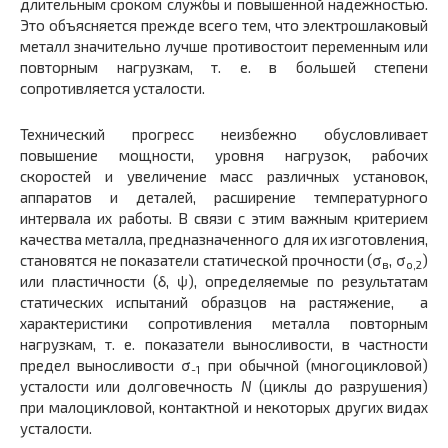
длительным сроком службы и повышенной надежностью.
Это объясняется прежде всего тем, что электрошлаковый
металл значительно лучше противостоит переменным или
повторным нагрузкам, т. е. в большей степени
сопротивляется усталости.
Технический прогресс неизбежно обусловливает
повышение мощности, уровня нагрузок, рабочих
скоростей и увеличение масс различных установок,
аппаратов и деталей, расширение температурного
интервала их работы. В связи с этим важным критерием
качества металла, предназначенного для их изготовления,
становятся не показатели статической прочности (σ
, σ
)
в
о,
2
или пластичности (δ, ψ), определяемые по результатам
статических испытаний образцов на растяжение, а
характеристики сопротивления металла повторным
нагрузкам, т. е. показатели выносливости, в частности
предел выносливости
σ
при обычной (многоцикловой)
-1
усталости или долговечность
N
(циклы до разрушения)
при малоцикловой, контактной и некоторых других видах
усталости.