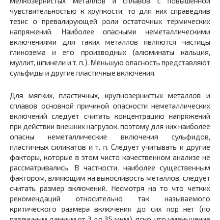
мелкозернистых металлов и сплавов с повышенной
чувствительностью к хрупкости, то для них справедлив
тезис о превалирующей роли остаточных термических
напряжений. Наиболее опасными неметаллическими
включениями для таких металлов являются частицы
глинозема и его производных (алюминаты кальция,
муллит, шпинели и т. п.).
Меньшую опасность представляют
сульфиды и другие пластичные включения.
Для мягких, пластичных, крупнозернистых металлов и
сплавов основной причиной опасности неметаллических
включений следует считать концентрацию напряжений
при действии внешних нагрузок, поэтому для них наиболее
опасны неметаллические включения сульфидов,
пластичных силикатов и т. п. Следует учитывать и другие
факторы, которые в этом чисто качественном анализе не
рассматривались. В частности, наиболее существенным
фактором, влияющим на выносливость металлов, следует
считать размер включений. Несмотря на то что четких
рекомендаций относительно так называемого
критического размера включения до сих пор нет (по
различным данным от 3 до 35 мкм), ясно, что уменьшение