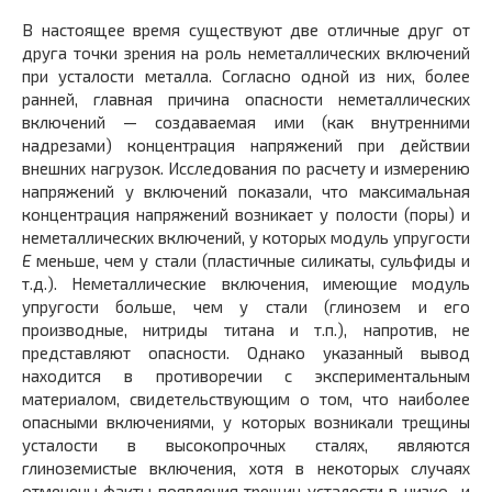
В настоящее время существуют две отличные друг от
друга точки зрения на роль неметаллических включений
при усталости металла. Согласно одной из них, более
ранней, главная причина опасности неметаллических
включений — создаваемая ими (как внутренними
надрезами) концентрация напряжений при действии
внешних нагрузок. Исследования по расчету и измерению
напряжений у включений показали, что максимальная
концентрация напряжений возникает у полости (поры) и
неметаллических включений, у которых модуль упругости
Е
меньше, чем у стали (пластичные силикаты, сульфиды и
т.д.). Неметаллические включения, имеющие модуль
упругости больше, чем у стали (глинозем и его
производные, нитриды титана и т.п.), напротив, не
представляют опасности. Однако указанный вывод
находится в противоречии с экспериментальным
материалом, свидетельствующим о том, что наиболее
опасными включениями, у которых возникали трещины
усталости в высокопрочных сталях, являются
глиноземистые включения, хотя в некоторых случаях
отмечены факты появления трещин усталости в низко- и