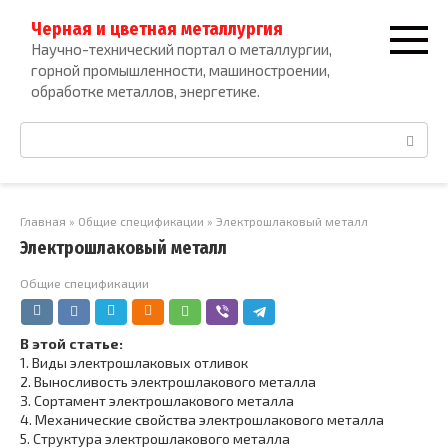
Перейти
Черная и цветная металлургия
к
Научно-технический портал о металлургии,
контенту
горной промышленности, машиностроении,
обработке металлов, энергетике.
Поиск:
Главная
»
Общие спецификации
»
Электрошлаковый металл
Электрошлаковый металл
Общие спецификации
В этой статье:
1.
Виды электрошлаковых отливок
2.
Выносливость электрошлакового металла
3.
Сортамент электрошлакового металла
4.
Механические свойства электрошлакового металла
5.
Структура электрошлакового металла