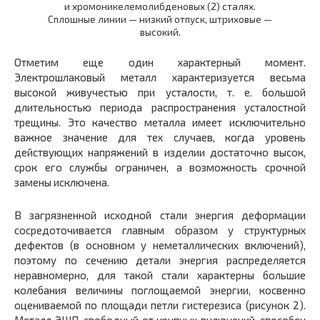
и хромоникелемолибденовых (2) сталях.
Сплошные линии — низкий отпуск, штриховые —
высокий.
Отметим еще один характерный момент.
Электрошлаковый металл характеризуется весьма
высокой живучестью при усталости, т. е. большой
длительностью периода распространения усталостной
трещины. Это качество металла имеет исключительно
важное значение для тех случаев, когда уровень
действующих напряжений в изделии достаточно высок,
срок его службы ограничен, а возможность срочной
замены исключена.
В загрязненной исходной стали энергия деформации
сосредоточивается главным образом у структурных
дефектов (в основном у неметаллических включений),
поэтому по сечению детали энергия распределяется
неравномерно, для такой стали характерны большие
колебания величины поглощаемой энергии, косвенно
оцениваемой по площади петли гистерезиса (рисунок 2).
Металл ЭШП, свободный от крупных включений, способен