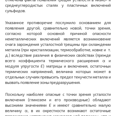
среднеуглеродистых сталях у пластичных включений
сульфидов.
Указанное противоречие послужило основанием для
появления другой, сравнительно новой, точки зрения,
согласно которой основной причиной опасности
неметаллических включений является возникновение
очага зарождения усталостной трещины при охлаждении
металла (при кристаллизации, термообработке, ковке и т.
д.) вследствие различия в физических свойствах (прежде
всего коэффициента термического расширения α и
модуля упругости
Е
)
матрицы и включения, остаточных
термических напряжений, величина которых может в
отдельных случаях превысить предел текучести металла и
вызвать появление зоны предразрушения.
Поскольку наиболее опасные с точки зрения усталости
включения (глинозем и его производные) обладают
высокими значениями
Е
и имеют сравнительно малую
величину α, в их окрестности возникают остаточные
термические напряжения максимальной величины, что и