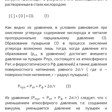
растворенным в стали кислородом:
[ С ] + [ О ] = СО, (1)
Как видно из уравнения, в условиях равновесия при
окислении углерода содержание кислорода в металле
пропорционально парциальному давлению СО.
Образование пузырьков СО в процессе окисления
углерода возможно лишь тогда, когда давление его
образования (р
в уравнении) достигает внешнего
со
давления на пузырек Рпуз., состоящего из атмосферного
Рат, и ферростатического Рф давлений2 а также давления
поверхностного натяжения, равного 2σ/r ( где σ –
поверхностное натяжение, r – радиус пузырька).
Р
. = Р
+ Р
+ 2σ/r (3)
пуз
ат
ф
Из уравнения (Р
. = Р
+ Р
+ 2σ/r) следует, что с
пуз
ат
ф
уменьшением атмосферного давления, т.е. созданием
вакуума, уменьшается давление на пузырек и