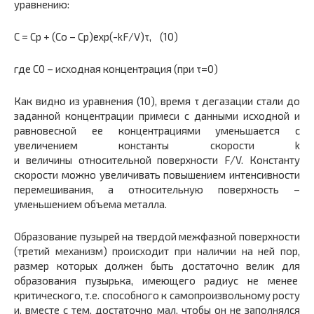
уравнению:
С = Ср + (Со – Ср)exp(-kF/V)τ, (10)
где C0 – исходная концентрация (при τ=0)
Как видно из уравнения (10), время τ дегазации стали до
заданной концентрации примеси с данными исходной и
равновесной ее концентрациями уменьшается с
увеличением константы скорости k
и величины относительной поверхности F/V. Константу
скорости можно увеличивать повышением интенсивности
перемешивания, а относительную поверхность –
уменьшением объема металла.
Образование пузырей на твердой межфазной поверхности
(третий механизм) происходит при наличии на ней пор,
размер которых должен быть достаточно велик для
образования пузырька, имеющего радиус не менее
критического, т.е. способного к самопроизвольному росту
и, вместе с тем, достаточно мал, чтобы он не заполнялся