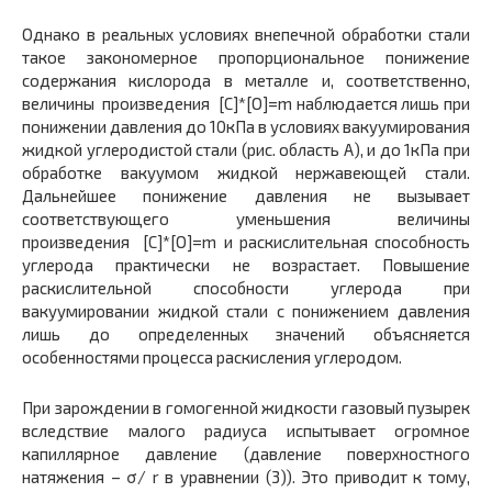
Однако в реальных условиях внепечной обработки стали
такое закономерное пропорциональное понижение
содержания кислорода в металле и, соответственно,
величины произведения [С]*[О]=m наблюдается лишь при
понижении давления до 10кПа в условиях вакуумирования
жидкой углеродистой стали (рис. область А), и до 1кПа при
обработке вакуумом жидкой нержавеющей стали.
Дальнейшее понижение давления не вызывает
соответствующего уменьшения величины
произведения [С]*[О]=m и раскислительная способность
углерода практически не возрастает. Повышение
раскислительной способности углерода при
вакуумировании жидкой стали с понижением давления
лишь до определенных значений объясняется
особенностями процесса раскисления углеродом.
При зарождении в гомогенной жидкости газовый пузырек
вследствие малого радиуса испытывает огромное
капиллярное давление (давление поверхностного
натяжения – σ/ r в уравнении (3)). Это приводит к тому,