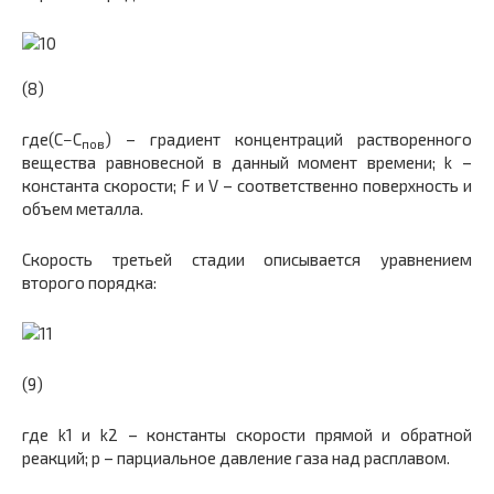
(8)
где(C−С
) – градиент концентраций растворенного
пов
вещества равновесной в данный момент времени; k –
константа скорости; F и V – соответственно поверхность и
объем металла.
Скорость третьей стадии описывается уравнением
второго порядка:
(9)
где k1 и k2 – константы скорости прямой и обратной
реакций; p – парциальное давление газа над расплавом.