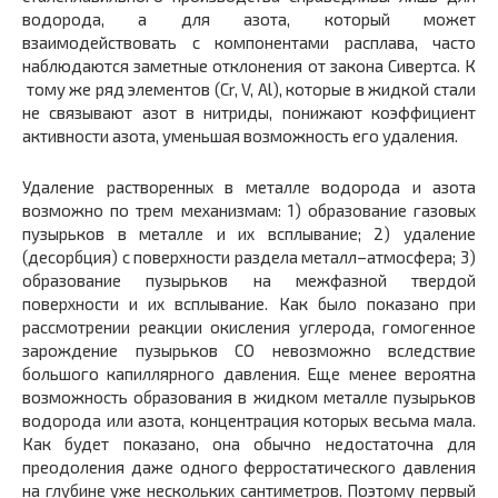
водорода, а для азота, который может
взаимодействовать с компонентами расплава, часто
наблюдаются заметные отклонения от закона Сивертса. К
тому же ряд элементов (Cr, V, Al), которые в жидкой стали
не связывают азот в нитриды, понижают коэффициент
активности азота, уменьшая возможность его удаления.
Удаление растворенных в металле водорода и азота
возможно по трем механизмам: 1) образование газовых
пузырьков в металле и их всплывание; 2) удаление
(десорбция) с поверхности раздела металл–атмосфера; 3)
образование пузырьков на межфазной твердой
поверхности и их всплывание. Как было показано при
рассмотрении реакции окисления углерода, гомогенное
зарождение пузырьков СО невозможно вследствие
большого капиллярного давления. Еще менее вероятна
возможность образования в жидком металле пузырьков
водорода или азота, концентрация которых весьма мала.
Как будет показано, она обычно недостаточна для
преодоления даже одного ферростатического давления
на глубине уже нескольких сантиметров. Поэтому первый