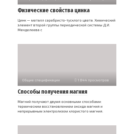
Физические свойства цинка
Цинк — металл серебристо-тусклого цвета. Химический
элемент второй группы периодической системы Д.И.
Менделеева с
Общие спецификации
1 844 просмотров
Способы получения магния
Магний получают двумя основными способами:
термическим восстановлением оксида магния и
непрерывным электролизом хлористого магния.