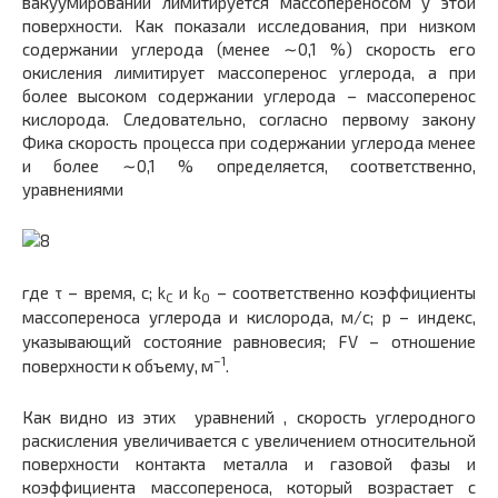
вакуумировании лимитируется массопереносом у этой
поверхности. Как показали исследования, при низком
содержании углерода (менее ∼0,1 %) скорость его
окисления лимитирует массоперенос углерода, а при
более высоком содержании углерода – массоперенос
кислорода. Следовательно, согласно первому закону
Фика скорость процесса при содержании углерода менее
и более ∼0,1 % определяется, соответственно,
уравнениями
где τ – время, с;
k
и k
– соответственно коэффициенты
C
О
массопереноса углерода и кислорода, м/с; р – индекс,
указывающий состояние равновесия; FV – отношение
–1
поверхности к объему, м
.
Как видно из этих уравнений , скорость углеродного
раскисления увеличивается с увеличением относительной
поверхности контакта металла и газовой фазы и
коэффициента массопереноса, который возрастает с