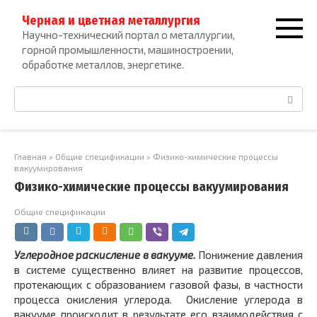
Перейти
Черная и цветная металлургия
к
Научно-технический портал о металлургии,
контенту
горной промышленности, машиностроении,
обработке металлов, энергетике.
Поиск:
Главная
»
Общие спецификации
»
Физико-химические процессы
вакуумирования
Физико-химические процессы вакуумирования
Общие спецификации
Углеродное раскисление в вакууме.
Понижение давления
в системе существенно влияет на развитие процессов,
протекающих с образованием газовой фазы, в частности
процесса окисления углерода. Окисление углерода в
вакууме происходит в результате его взаимодействия с