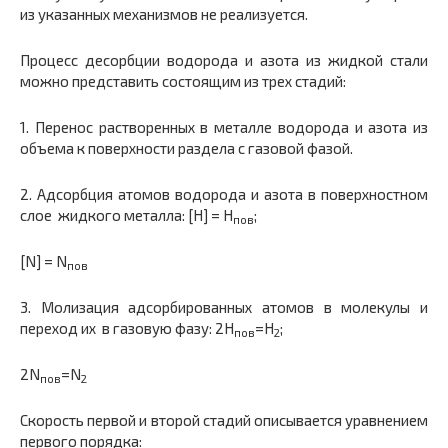
из указанных механизмов не реализуется.
Процесс десорбции водорода и азота из жидкой стали
можно представить состоящим из трех стадий:
1. Перенос растворенных в металле водорода и азота из
объема к поверхности раздела с газовой фазой.
2. Адсорбция атомов водорода и азота в поверхностном
слое жидкого металла: [H] = H
;
пов
[N] = N
пов
3. Молизация адсорбированных атомов в молекулы и
переход их в газовую фазу: 2H
=H
;
пов
2
2N
=N
пов
2
Скорость первой и второй стадий описывается уравнением
первого порядка: