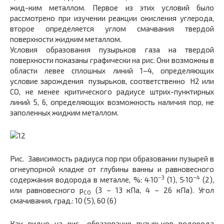
жид-ким металлом. Первое из этих условий было
рассмотрено при изучении реакции окисления углерода,
второе определяется углом смачвания твердой
поверхности жидким металлом.
Условия образования пузырьков газа на твердой
поверхности показаны графически на рис. Они возможны в
области левее сплошных линий 1–4, определяющих
условие зарождения пузырьков, соответственно H2 или
СО, не менее критического радиусе штрих-пунктирных
линий 5, 6, определяющих возможность наличия пор, не
заполенных жидким металлом.
Рис. Зависимость радиуса пор при образовании пузырей в
огнеупорной кладке от глубины ванны и равновесного
–3
–4
содержания водорода в металле, %: 4·10
(1), 5·10
(2),
или равновесного р
(3 – 13 кПа, 4 – 26 кПа). Угол
СО
смачивания, град.: 10 (5), 60 (6)
Как видно на рис., образование пузырьков водорода