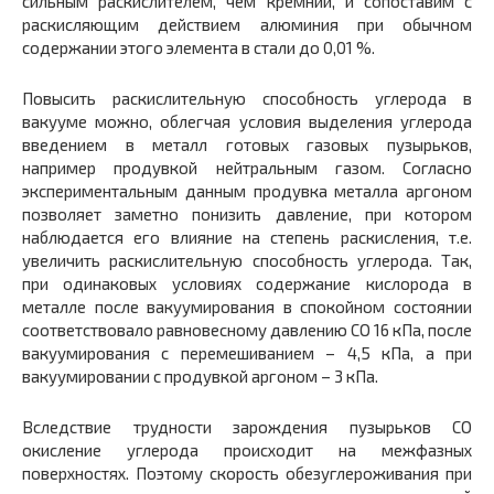
сильным раскислителем, чем кремний, и сопоставим с
раскисляющим действием алюминия при обычном
содержании этого элемента в стали до 0,01 %.
Повысить раскислительную способность углерода в
вакууме можно, облегчая условия выделения углерода
введением в металл готовых газовых пузырьков,
например продувкой нейтральным газом. Согласно
экспериментальным данным продувка металла аргоном
позволяет заметно понизить давление, при котором
наблюдается его влияние на степень раскисления, т.е.
увеличить раскислительную способность углерода. Так,
при одинаковых условиях содержание кислорода в
металле после вакуумирования в спокойном состоянии
соответствовало равновесному давлению СО 16 кПа, после
вакуумирования с перемешиванием – 4,5 кПа, а при
вакуумировании с продувкой аргоном – 3 кПа.
Вследствие трудности зарождения пузырьков СО
окисление углерода происходит на межфазных
поверхностях. Поэтому скорость обезуглероживания при