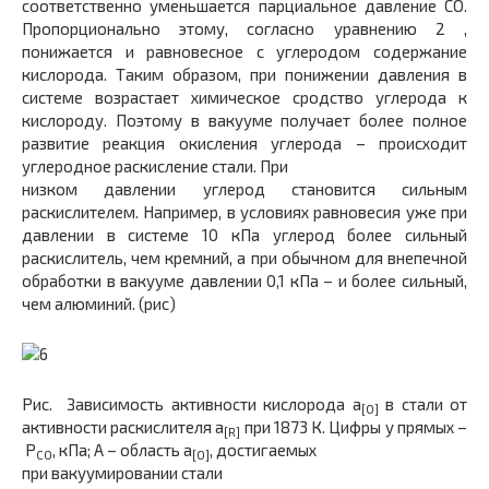
соответственно уменьшается парциальное давление СО.
Пропорционально этому, согласно уравнению 2 ,
понижается и равновесное с углеродом содержание
кислорода. Таким образом, при понижении давления в
системе возрастает химическое сродство углерода к
кислороду. Поэтому в вакууме получает более полное
развитие реакция окисления углерода – происходит
углеродное раскисление стали. При
низком давлении углерод становится сильным
раскислителем. Например, в условиях равновесия уже при
давлении в системе 10 кПа углерод более сильный
раскислитель, чем кремний, а при обычном для внепечной
обработки в вакууме давлении 0,1 кПа – и более сильный,
чем алюминий. (рис)
Рис. Зависимость активности кислорода a
в стали от
[O]
активности раскислителя a
при 1873 К. Цифры у прямых –
[R]
Р
, кПа; А – область a
, достигаемых
СО
[O]
при вакуумировании стали