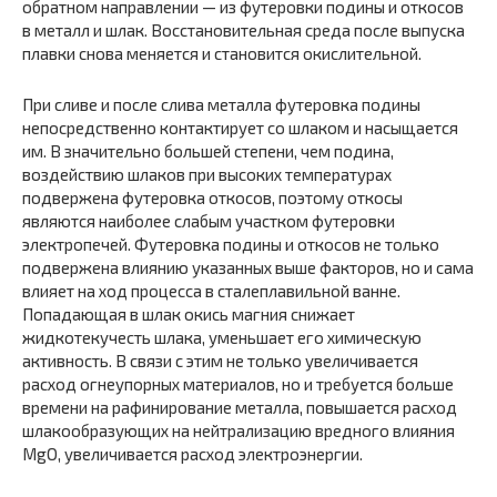
обратном направлении — из футеровки подины и откосов
в металл и шлак. Восстановительная среда после выпуска
плавки снова меняется и становится окислительной.
При сливе и после слива металла футеровка подины
непосредственно контактирует со шлаком и насыщается
им. В значительно большей степени, чем подина,
воздействию шлаков при высоких температурах
подвержена футеровка откосов, поэтому откосы
являются наиболее слабым участком футеровки
электропечей. Футеровка подины и откосов не только
подвержена влиянию указанных выше факторов, но и сама
влияет на ход процесса в сталеплавильной ванне.
Попадающая в шлак окись магния снижает
жидкотекучесть шлака, уменьшает его химическую
активность. В связи с этим не только увеличивается
расход огнеупорных материалов, но и требуется больше
времени на рафинирование металла, повышается расход
шлакообразующих на нейтрализацию вредного влияния
MgО, увеличивается расход электроэнергии.