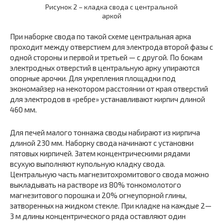
Рисунок 2 – кладка свода с центральной
аркой
При наборке свода по такой схеме центральная арка
проходит между отверстием для электрода второй фазы с
одной стороны и первой и третьей — с другой. По бокам
электродных отверстий в центральную арку упираются
опорные арочки. Для укрепления площадки под
экономайзер на некотором расстоянии от края отверстий
для электродов в «ребре» устанавливают кирпич длиной
460 мм.
Для печей малого тоннажа своды набирают из кирпича
длиной 230 мм. Наборку свода начинают с установки
пятовых кирпичей. Затем концентрическими рядами
всухую выполняют купольную кладку свода.
Центральную часть магнезитохромитового свода можно
выкладывать на растворе из 80% тонкомолотого
магнезитового порошка и 20% огнеупорной глины,
затворенных на жидком стекле. При кладке на каждые 2—
3 м длины концентрического ряда оставляют один