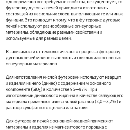
одновременно все требуемые свойства, не существует, то
футеровку дуговых печей приходится изготовлять
состоящей из нескольких слоев, выполняющих те или иные
функции. Это приводит к тому, что в фу теровке дуговых
печей используют разнообразные огнеупорные
материалы, обладающие разными свойствами и
используемые для разных целей.
В зависимости от технологического процесса футеровку
дуговых печей можно выполнять из кислых или основных
огнеупорных материалов.
Для изготовления кислой футеровки используют кварцит
и изделия из него (динас) с содержанием основного
компонента (SiО
) в количестве 95—97%. При
2
изготовлении динасового кирпича в качестве связующего
материала применяют известковый раствор (2,0—2,2%) и
раствор сульфитного щелока или патоки.
Для футеровки печей с основной кладкой применяют
материалы и изделия из магнезитового порошка с