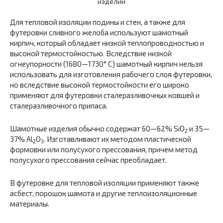
изделий
Для тепловой изоляции подины и стен, а также для
футеровки сливного желоба используют шамотный
кирпич, который обладает низкой теплопроводностью и
высокой термостойкостью. Вследствие низкой
огнеупорности (1680—1730° С) шамотный кирпич нельзя
использовать для изготовления рабочего слоя футеровки,
но вследствие высокой термостойкости его широко
применяют для футеровки сталеразливочных ковшей и
сталеразливочного припаса.
Шамотные изделия обычно содержат 60—62% SiO
и 35—
2
37% Аl
O
. Изготавливают их методом пластической
2
3
формовки или полусухого прессования, причем метод
полусухого прессования сейчас преобладает.
В футеровке для тепловой изоляции применяют также
асбест, порошок шамота и другие теплоизоляционные
материалы.