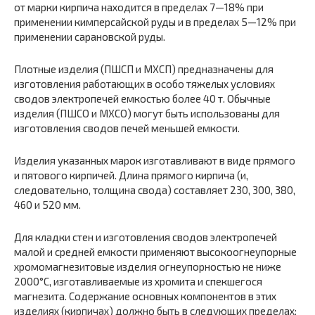
от марки кирпича находится в пределах 7—18% при
применении кимперсайской руды и в пределах 5—12% при
применении сарановской руды.
Плотные изделия (ПШСП и МХСП) предназначены для
изготовления работающих в особо тяжелых условиях
сводов электропечей емкостью более 40 т. Обычные
изделия (ПШСО и МХСО) могут быть использованы для
изготовления сводов печей меньшей емкости.
Изделия указанных марок изготавливают в виде прямого
и пятового кирпичей. Длина прямого кирпича (и,
следовательно, толщина свода) составляет 230, 300, 380,
460 и 520 мм.
Для кладки стен и изготовления сводов электропечей
малой и средней емкости применяют высокоогнеупорные
хромомагнезитовые изделия огнеупорностью не ниже
2000°С, изготавливаемые из хромита и спекшегося
магнезита. Содержание основных компонентов в этих
изделиях (кирпичах) должно быть в следующих пределах: