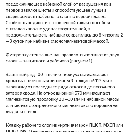
предохраняющее набивной слой от разрушения при
первой завалке шихты и способствующее лучшей
свариваемости набивного слоя на первой плавке.
Стойкость подины, изготовленной таким способом,
оказалась вполне удовлетворительной, а
продолжительность набивки сократилась до 8 ч против 2
—3 суток при набивке смоломагнезитовой массой.
Футеровку стен также, как правило, выполняют из двух
слоев — защитного и рабочего (рисунок 1).
Защитный ряд 100-т печи от кожуха выкладывают
хромомагнезитовым кирпичом 3 толщиной 115 мм в
перевязку от последнего ряда откосов до песочного
затвора свода. На откос шириной 570 мм насыпают
магнезитовую прослойку 20—30 мм из набивной массы
или мелкого заправочного магнезитового порошка на
жидком стекле.
Кладку рабочего слоя из кирпича марок ПШСП, МХСП или
ПШСО, МХСО начинают с выпускного отверстия и ведут к