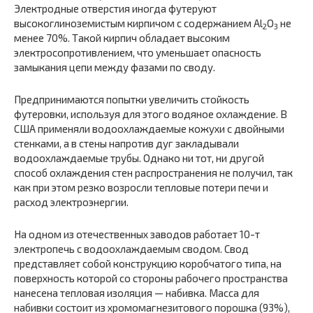
Электродные отверстия иногда футеруют
высокоглиноземистым кирпичом с содержанием Аl
O
не
2
3
менее 70%. Такой кирпич обладает высоким
электросопротивлением, что уменьшает опасность
замыкания цепи между фазами по своду.
Предпринимаются попытки увеличить стойкость
футеровки, используя для этого водяное охлаждение. В
США применяли водоохлаждаемые кожухи с двойными
стенками, а в стены напротив дуг закладывали
водоохлаждаемые трубы. Однако ни тот, ни другой
способ охлаждения стен распространения не получил, так
как при этом резко возросли тепловые потери печи и
расход электроэнергии.
На одном из отечественных заводов работает 10-т
электропечь с водоохлаждаемым сводом. Свод
представляет собой конструкцию коробчатого типа, на
поверхность которой со стороны рабочего пространства
нанесена тепловая изоляция — набивка. Масса для
набивки состоит из хромомагнезитового порошка (93%),