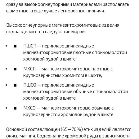
сразу за высокоогнеупорными материалами располагать
шамотные, а еще лучше легковесные кирпичи.
Высокоогнеупорные магнезитохромитовые изделия
подразделяют на следующие марки:
ПШСП — периклазошпинелидные
магнезитохромитовые плотные с тонкомолотой
хромовой рудой в шихте;
МХСП — магнезитохромитовые плотные с
крупнозернистым хромитом в шихте;
ПШСО — периклазошпинелидные
магнезитохромитовые обычные с тонкомолотой
хромовой рудой в шихте;
МХСО — магнезитохромитовые обычные с
крупнозернистой хромовой рудой в шихте.
Основной составляющей (65—70%) этих изделий является
окись магния. Содержание хромовой руды в зависимости