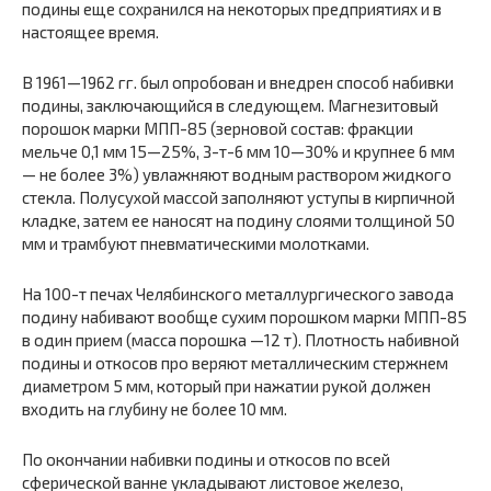
подины еще сохранился на некоторых предприятиях и в
настоящее время.
В 1961—1962 гг. был опробован и внедрен способ набивки
подины, заключающийся в следующем. Магнезитовый
порошок марки МПП-85 (зерновой состав: фракции
мельче 0,1 мм 15—25%, З-т-6 мм 10—30% и крупнее 6 мм
— не более 3%) увлажняют водным раствором жидкого
стекла. Полусухой массой заполняют уступы в кирпичной
кладке, затем ее наносят на подину слоями толщиной 50
мм и трамбуют пневматическими молотками.
На 100-т печах Челябинского металлургического завода
подину набивают вообще сухим порошком марки МПП-85
в один прием (масса порошка —12 т). Плотность набивной
подины и откосов про веряют металлическим стержнем
диаметром 5 мм, который при нажатии рукой должен
входить на глубину не более 10 мм.
По окончании набивки подины и откосов по всей
сферической ванне укладывают листовое железо,