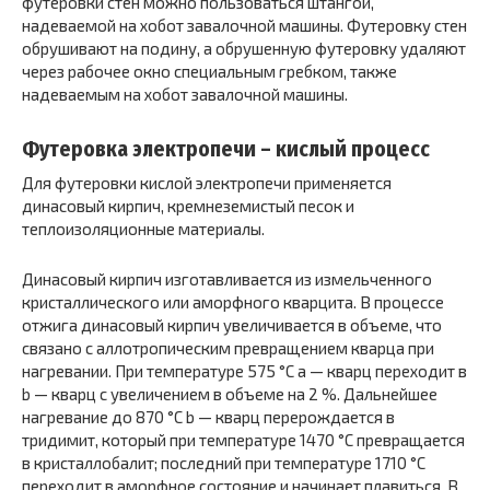
футеровки стен можно пользоваться штангой,
надеваемой на хобот завалочной машины. Футеровку стен
обрушивают на подину, а обрушенную футеровку удаляют
через рабочее окно специальным гребком, также
надеваемым на хобот завалочной машины.
Футеровка электропечи – кислый процесс
Для футеровки кислой электропечи применяется
динасовый кирпич, кремнеземистый песок и
теплоизоляционные материалы.
Динасовый кирпич изготавливается из измельченного
кристаллического или аморфного кварцита. В процессе
отжига динасовый кирпич увеличивается в объеме, что
связано с аллотропическим превращением кварца при
нагревании. При температуре 575 °С a — кварц переходит в
b — кварц с увеличением в объеме на 2 %. Дальнейшее
нагревание до 870 °С b — кварц перерождается в
тридимит, который при температуре 1470 °С превращается
в кристаллобалит; последний при температуре 1710 °С
переходит в аморфное состояние и начинает плавиться. В