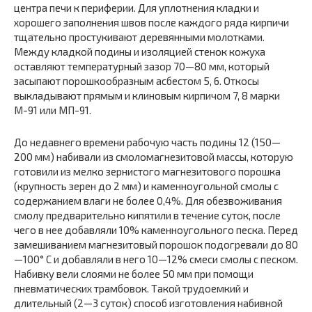
центра печи к периферии. Для уплотнения кладки и
хорошего заполнения швов после каждого ряда кирпичи
тщательно простукивают деревянными молотками.
Между кладкой подины и изоляцией стенок кожуха
оставляют температурный зазор 70—80 мм, который
засыпают порошкообразным асбестом 5, 6. Откосы
выкладывают прямым и клиновым кирпичом 7, 8 марки
М-91 или МП-91.
До недавнего времени рабочую часть подины 12 (150—
200 мм) набивали из смоломагнезитовой массы, которую
готовили из мелко зернистого магнезитового порошка
(крупность зерен до 2 мм) и каменноугольной смолы с
содержанием влаги не более 0,4%. Для обезвоживания
смолу предварительно кипятили в течение суток, после
чего в нее добавляли 10% каменноугольного песка. Перед
замешиванием магнезитовый порошок подогревали до 80
—100° С и добавляли в него 10—12% смеси смолы с песком.
Набивку вели слоями не более 50 мм при помощи
пневматических трамбовок. Такой трудоемкий и
длительный (2—3 суток) способ изготовления набивной