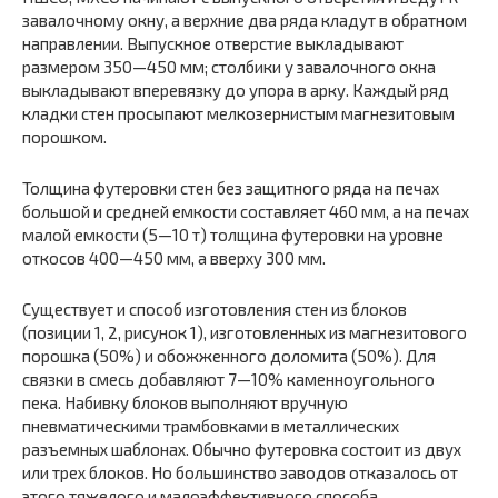
завалочному окну, а верхние два ряда кладут в обратном
направлении. Выпускное отверстие выкладывают
размером 350—450 мм; столбики у завалочного окна
выкладывают вперевязку до упора в арку. Каждый ряд
кладки стен просыпают мелкозернистым магнезитовым
порошком.
Толщина футеровки стен без защитного ряда на печах
большой и средней емкости составляет 460 мм, а на печах
малой емкости (5—10 т) толщина футеровки на уровне
откосов 400—450 мм, а вверху 300 мм.
Существует и способ изготовления стен из блоков
(позиции 1, 2, рисунок 1), изготовленных из магнезитового
порошка (50%) и обожженного доломита (50%). Для
связки в смесь добавляют 7—10% каменноугольного
пека. Набивку блоков выполняют вручную
пневматическими трамбовками в металлических
разъемных шаблонах. Обычно футеровка состоит из двух
или трех блоков. Но большинство заводов отказалось от
этого тяжелого и малоэффективного способа