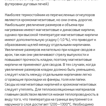
Наиболее термостойким из перечисленных огнеупоров
являются хромомагнезитовые, но они очень дорогие.
Наибольшее увеличение размеров и объема при
нагревании имеют магнезитовые и динасовые кирпичи,
однако при высокой температуре магнезитовые кирпичи
имеют дополнительную усадку (-1,0 %), что приводит к
образованию щелей между отдельными кирпичами.
Увеличение размеров желательно при кладке сводов и
арок, так как они увеличивают стрелу выпуклости и
повышают прочность кладки, поэтому магнезитовые
кирпичи не применяют для сводов. В тех случаях, когда
увеличение размеров кладки должно быть уменьшено,
следует класть между отдельными кирпичами легко
сгорающие прокладки из фанеры, толя или папки.
Своды из магнезитовых кирпичей и хромомагнезитовых
следует утеплять. Для теплоизоляционных материалов
главным свойством является низкая теплопроводность в
виду того, что температура на границе внутреннего и
наружного слоя достигает 1200—1300°С. Необходимо