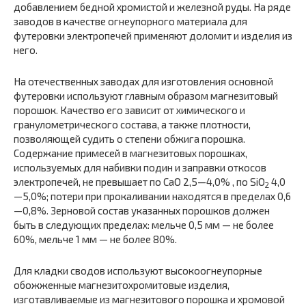
добавлением бедной хромистой и железной руды. На ряде
заводов в качестве огнеупорного материала для
футеровки электропечей применяют доломит и изделия из
него.
На отечественных заводах для изготовления основной
футеровки используют главным образом магнезитовый
порошок. Качество его зависит от химического и
гранулометрического состава, а также плотности,
позволяющей судить о степени обжига порошка.
Содержание примесей в магнезитовых порошках,
используемых для набивки подин и заправки откосов
электропечей, не превышает по СаО 2,5—4,0% , по SiО
4,0
2
—5,0%; потери при прокаливании находятся в пределах 0,6
—0,8%. Зерновой состав указанных порошков должен
быть в следующих пределах: мельче 0,5 мм — не более
60%, мельче 1 мм — не более 80%.
Для кладки сводов используют высокоогнеупорные
обожженные магнезитохромитовые изделия,
изготавливаемые из магнезитового порошка и хромовой