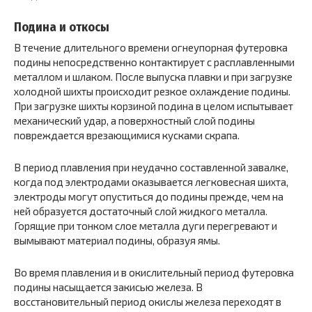
Подина и откосы
В течение длительного времени огнеупорная футеровка
подины непосредственно контактирует с расплавленными
металлом и шлаком. После выпуска плавки и при загрузке
холодной шихты происходит резкое охлаждение подины.
При загрузке шихты корзиной подина в целом испытывает
механический удар, а поверхностный слой подины
повреждается врезающимися кусками скрапа.
В период плавления при неудачно составленной завалке,
когда под электродами оказывается легковесная шихта,
электроды могут опуститься до подины прежде, чем на
ней образуется достаточный слой жидкого металла.
Горящие при тонком слое металла дуги перегревают и
вымывают материал подины, образуя ямы.
Во время плавления и в окислительный период футеровка
подины насыщается закисью железа. В
восстановительный период окислы железа переходят в