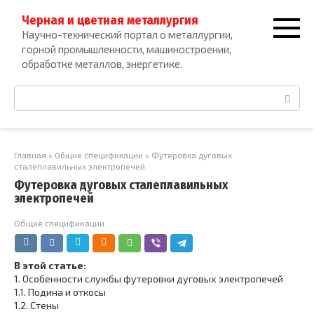
Перейти
Черная и цветная металлургия
к
Научно-технический портал о металлургии,
контенту
горной промышленности, машиностроении,
обработке металлов, энергетике.
Поиск:
Главная
»
Общие спецификации
»
Футеровка дуговых
сталеплавильных электропечей
Футеровка дуговых сталеплавильных
электропечей
Общие спецификации
В этой статье:
1.
Особенности службы футеровки дуговых электропечей
1.1.
Подина и откосы
1.2.
Стены