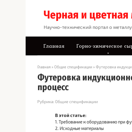
Перейти
к
Черная и цветная
контенту
Научно-технический портал о металлу
Главная
Горно-химическое сы
Главная
»
Общие спецификации
»
Футеровка индукцио
Футеровка индукционно
процесс
Рубрика:
Общие спецификации
В этой статье:
1.
Требование к оборудованию при ф
2.
Исходные материалы