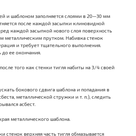
ей и шаблоном заполняется слоями в 20—30 мм
тняется после каждой засыпки клиновидной
Перед каждой засыпкой нового слоя поверхность
ым металлическим прутком. Набивка стенок
ерация и требует тщательного выполнения.
 до ее окончания.
сле того как стенки тигля набиты на 3/4 своей
ускать бокового сдвига шаблона и попадания в
еста, металлической стружки и т. п.), следить
рывался асбест.
края металлического шаблона.
и стенок верхняя часть тигля обмазывается