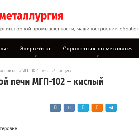
 металлургия
ргии, горной промышленности, машиностроении, обработ
рье
Энергетика
Справочник по металлам
нной печи МГП-102 – кислый процесс
й печи МГП-102 – кислый
утеровке