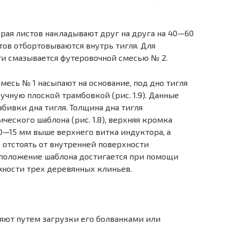
края листов накладывают друг на друга на 40—60
тов отбортовываются внутрь тигля. Для
и смазывается футеровочной смесью № 2.
сь № 1 насыпают на ос­нование, под дно тигля
учную плоской трамбовкой (рис. 1.9). Данные
бивки дна тигля. Толщина дна тигля
ческого шаблона (рис. 1.8), верхняя кромка
0—15 мм выше верхнего витка индуктора, а
отстоять от внутренней поверхности
сположение шаблона достигается при помощи
ности трех деревянных клиньев.
яют путем загрузки его болванками или