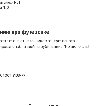
ой смеси № 1
и № 2
анию при футеровке
отключена от источника электрического
ировано табличкой на рубильнике “Не включать!
 ГОСТ 2138-77