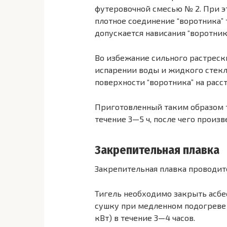
футеровочной смесью № 2. При э
плотное соединение “воротника” 
допускается нависания “воротник
Во избежание сильного растреск
испарении воды и жидкого стекла
поверхности “воротника” на расс
Приготовленный таким образом т
течение 3—5 ч, после чего произ
Закрепительная плавка
Закрепительная плавка проводитс
Тигель необходимо закрыть асбе
сушку при медленном подогреве 
кВт) в течение 3—4 часов.