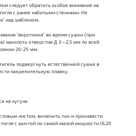
том следует обратить особое внимание на
тигля с ранее набитыми стенками. Не
а” над шаблоном.
ивания “воротника” во время сушки (при
) наколоть отверстия Д 2—2,5 мм по всей
тоянии 20-25 мм.
игель подвергнуть естественной сушке в
вести закрепительную плавку.
я на чугуне.
стовым листом, включить ток и произвести
тигля с шихтой по самой малой мощности (6,20