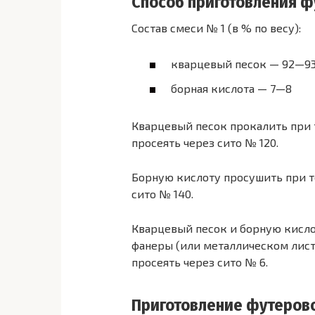
Способ приготовления ф
Состав смеси № 1 (в % по весу):
кварцевый песок — 92—9
борная кислота — 7—8
Кварцевый песок прокалить при 
просеять через сито № 120.
Борную кислоту просушить при тем
сито № 140.
Кварцевый песок и борную кисло
фанеры (или металлическом листе
просеять через сито № 6.
Приготовление футеров