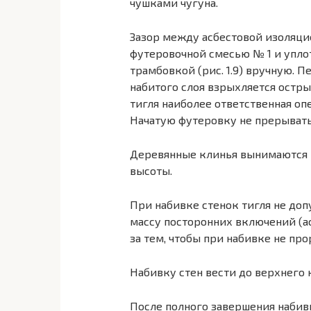
чушками чугуна.
Зазор между асбестовой изоляци
футеровочной смесью № 1 и упло
трамбовкой (рис. 1.9) вручную. 
набитого слоя взрыхляется остр
тигля наиболее ответственная оп
Начатую футеровку не прерывать
Деревянные клинья вынимаются по
высоты.
При набивке стенок тигля не доп
массу посторонних включений (асб
за тем, чтобы при набивке не про
Набивку стен вести до верхнего 
После полного завершения набивк