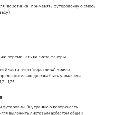
гля “воротника”’ применять футеровочную смесь
весу):
но перемешать на листе фанеры.
ней части тигля “воротника” можно
я предварительно должна быть увлажнена
,2—1,25.
я
ой футеровки. Внутреннюю поверхность
тигля выложить листовым асбестом общей