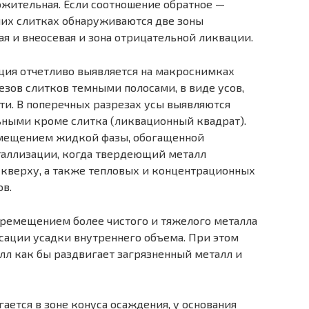
ожительная. Если соотношение обратное —
ших слитках обнаруживаются две зоны
я и внеосевая и зона отрицательной ликвации.
ация отчетливо выявляется на макроснимках
зов слитков темными полосами, в виде усов,
и. В поперечных разрезах усы выявляются
ьными кроме слитка (ликвационный квадрат).
ремещением жидкой фазы, обогащенной
аллизации, когда твер­деющий металл
 кверху, а также тепловых и концентрационных
ов.
перемещением более чистого и тяжелого металла
сации усадки внутреннего объема. При этом
л как бы раздвигает загрязненный металл и
ается в зоне конуса осажде­ния, у основания