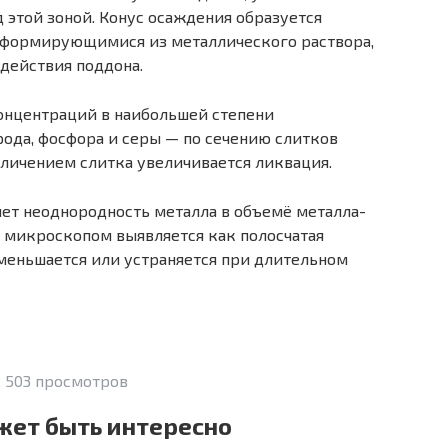
д этой зоной. Конус осаждения образуется
 формирующимися из металлического раствора,
действия поддона.
концентраций в наибольшей степени
да, фосфора и серы — по сечению слитков
еличением слитка увеличивается ликвация.
ет неоднородность металла в объемё металла-
д микроскопом выявляется как полосчатая
уменьшается или устраняется при длительном
 503 просмотров
жет быть интересно