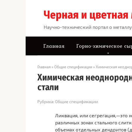
Перейти
к
Черная и цветная
контенту
Научно-технический портал о металлу
Главная
Горно-химическое сы
Главная
»
Общие спецификации
»
Химическая неодно
Химическая неоднородн
стали
Рубрика:
Общие спецификации
Ликвация, или сегрегация,—это 
различных зонах стального слитк
объемах отдельных дендритов (д