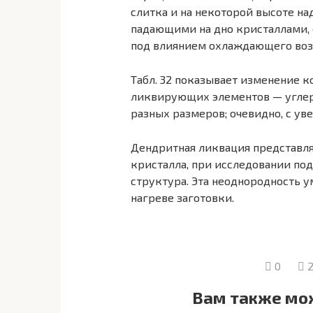
слитка и на некоторой высоте на
падающими на дно кристаллами,
под влиянием ох­лаждающего воз
Табл. 32 показывает изменение 
ликвирующих элементов — углеро
разных размеров; очевидно, с ув
Дендритная ликвация представля
кристалла, при исследовании по
структура. Эта неоднородность 
нагреве заготовки.
0
2
Вам также мо