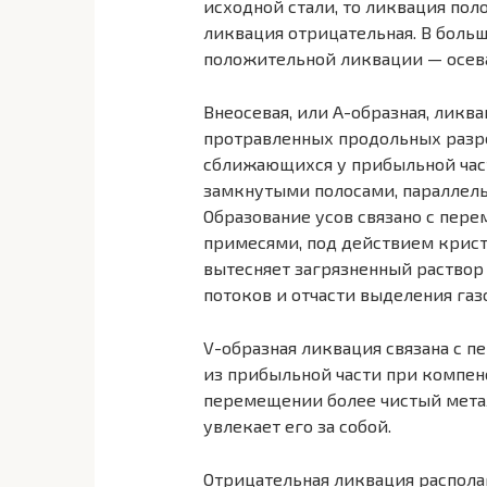
исходной стали, то ликвация пол
ликвация отрицательная. В боль
положительной ликвации — осева
Внеосевая, или А-образная, ликв
протравленных продольных разре
сближающихся у прибыльной част
замкнутыми по­лосами, параллел
Образование усов связано с пе
примесями, под действием крист
вытесняет загрязненный раствор
потоков и отчасти выделения газ
V-образная ликвация связана с 
из прибыльной части при компен
перемещении более чистый метал
увлекает его за собой.
Отрицательная ликвация располаг