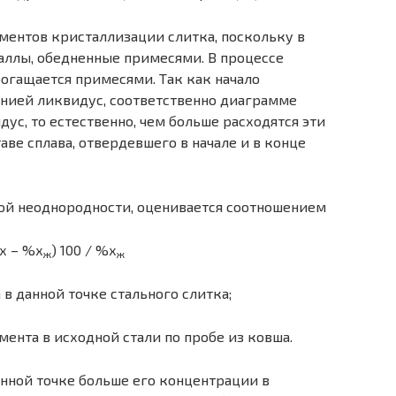
ментов кристаллизации слитка, поскольку в
ллы, обед­ненные примесями. В процессе
огащается примесями. Так как начало
инией ликвидус, соответственно диаграмме
дус, то естественно, чем больше расхо­дятся эти
аве сплава, отвердев­шего в начале и в конце
ой неоднородности, оцени­вается соотношением
х – %х
) 100 / %х
ж
ж
в данной точке стального слитка;
ента в исходной стали по пробе из ковша.
нной точке больше его кон­центрации в