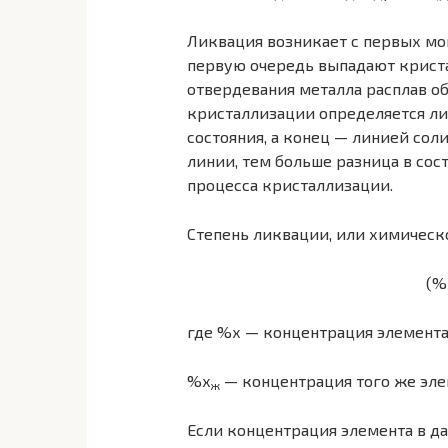
Ликвация возникает с первых мо
первую очередь выпадают криста
отвердевания металла расплав об
кристаллизации опре­деляется л
состояния, а конец — линией соли
линии, тем больше разница в сост
процесса кристаллизации.
Степень ликвации, или химическ
(%
где %х — концентрация элемента 
%х
— концентрация того же элем
ж
Если концентрация элемента в да