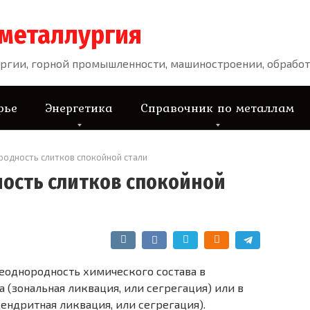
 металлургия
ргии, горной промышленности, машиностроении, обработ
рье
Энергетика
Справочник по металлам
родность слитков спокойной стали
ость слитков спокойной
неоднородность химического состава в
а (зональная ликвация, или сегрегация) или в
ендритная ликвация, или сегрегация).