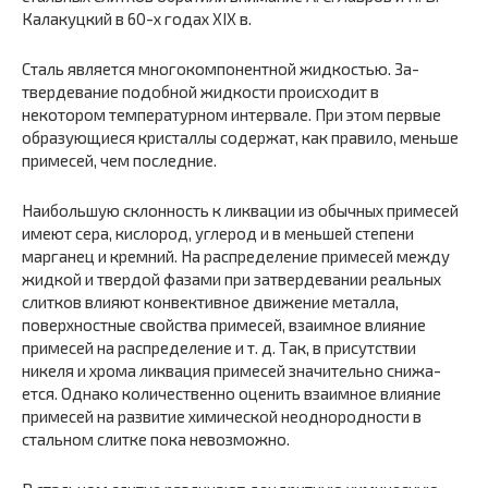
Калакуцкий в 60-х годах XIX в.
Сталь является многокомпонентной жидкостью. За­
твердевание подобной жидкости происходит в
некотором температурном интервале. При этом первые
образую­щиеся кристаллы содержат, как правило, меньше
при­месей, чем последние.
Наибольшую склонность к ликвации из обычных при­месей
имеют сера, кислород, углерод и в меньшей сте­пени
марганец и кремний. На распределение примесей между
жидкой и твердой фазами при затвердевании ре­альных
слитков влияют конвективное движение метал­ла,
поверхностные свойства примесей, взаимное влияние
примесей на распределение и т. д. Так, в присутствии
никеля и хрома ликвация примесей значительно снижа­
ется. Однако количественно оценить взаимное влияние
примесей на развитие химической неоднородности в
стальном слитке пока невозможно.