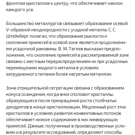
фронтом кристаллов к центру, что обеспечивает наклон
каждого уса.
Большинство металлургов связывает образование осевой
V-образной неоднородности с усадкой металла. С. С.
Штейнберг полагал, что образование рыхлости и
скопление примесей в осевой зоне является продолжени­
ем усадочной раковины. В. М. Тагеев высказал предпо­
ложение, что скопление примесей в рассматриваемой зо­не
связано с местным перераспределением их при уса­дочных
перемещениях жидкого металла в условиях
затрудненного питания более нагретым металлом.
Зона отрицательной сегрегации связана с образовани­ем
конуса осаждения, когда вниз сползают кристаллы,
образующиеся после прекращения роста столбчатых
дендритов в конце кристаллизации. Медленный рост этих
кристаллов в условиях развития конвективных потоков
обеспечивает низкое содержание в них ликвирующих
примесей. Данные, полученные в производственных усло­
виях и в результате исследований, определяют способы