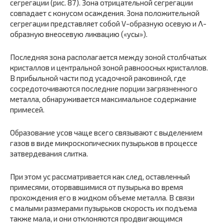
сегрегации (рис. 87). Зона отрицательной сегрегации
совпадает с конусом осаждения. Зона положительной
сегрегации представляет собой V-образную осевую и Λ-
образную внеосевую ликвацию («усы»).
Последняя зона располагается между зоной столбчатых
кристаллов и центральной зоной равноосных кристаллов.
В прибыльной части под усадочной раковиной, где
сосредоточиваются последние порции загрязненного
металла, обнаруживается максимальное содержание
примесей.
Образование усов чаще всего связывают с выделением
газов в виде микроскопических пузырьков в процессе
затвердевания слитка.
При этом ус рассматривается как след, оставленный
примесями, оторвавшимися от пузырька во время
прохождения его в жидком объеме металла. В связи
с малыми размерами пузырьков скорость их подъема
также мала, и они отклоняются продвигающимся