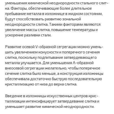
уменьшения химической неоднородности стального слит­
ка. Факторы, обеспечивающие более длительное
пребыва­ние металла в изложнице в жидком состоянии,
будут спо­собствовать развитию зональной
неоднородности слитка. Такими факторами являются
увеличение массы слитка, повышение температуры и
ускорение разливки стали.
Развитие осевой V-образной сегрегации можно умень­
шить увеличением конусности и поперечного сечения
слитка, поскольку подпитывание затвердевающего
метал­ла улучшается. Для уменьшения Λ-образной
внеосевой сегрегации желательно, чтобы поперечное
сечение слитка было меньше, а конструкция изложницы
обеспечивала достаточно быструю последовательную
кристаллизацию от низа до верха слитка.
Введение в изложницы искусственных центров крис­
таллизации интенсифицирует затвердевание слитка и
уменьшает развитие химической неоднородности.