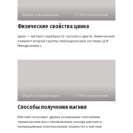
Общие спецификации
1 810 просмотров
Физические свойства цинка
Цинк — металл серебристо-тусклого цвета. Химический
элемент второй группы периодической системы Д.И.
Менделеева с
Общие спецификации
1 844 просмотров
Способы получения магния
Магний получают двумя основными способами:
термическим восстановлением оксида магния и
непрерывным электролизом хлористого магния.