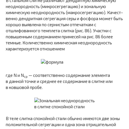
В стальном слитке различают дендритную химиче­скую
неоднородность (микросегрегацию) и зональную
химическую неоднородность (макросегрегацию). Качест­
венно дендритная сегрегация серы и фосфора может быть
хорошо выявлена по сернистым отпечаткам с
отшлифованного темплета слитка (рис. 86). Участки с
повышенным содержанием примесей на рис. 86 более
темные. Количественно химическая неоднородность
характеризуется отношением
где N и N
— соответственно содержание элемента
ср
в данной точке и среднее ее содержание в слитке или
в ковшовой пробе.
В теле слитка спокойной стали обычно имеются две зоны
положительной сегрегации и одна зона отрицательной