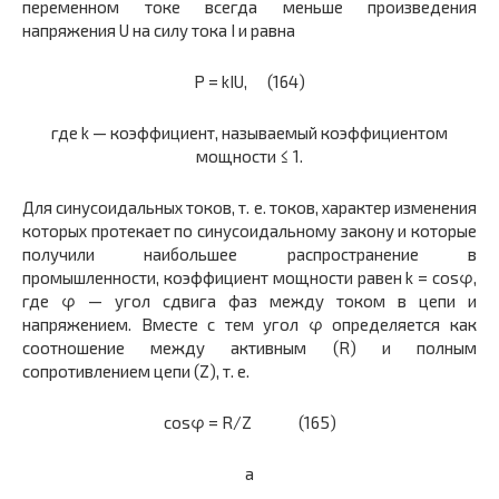
переменном токе всегда меньше произведения
напряжения U на силу тока I и равна
P = kIU, (164)
где k — коэффициент, называемый коэффициентом
мощности ≤ 1.
Для синусоидальных токов, т. е. токов, характер изменения
которых протекает по синусоидальному закону и которые
получили наибольшее распространение в
промышленности, коэффициент мощности равен k = cosφ,
где φ — угол сдвига фаз между током в цепи и
напряжением. Вместе с тем угол φ определяется как
соотношение между активным (R) и полным
сопротивлением цепи (Z), т. е.
cosφ = R/Z (165)
а