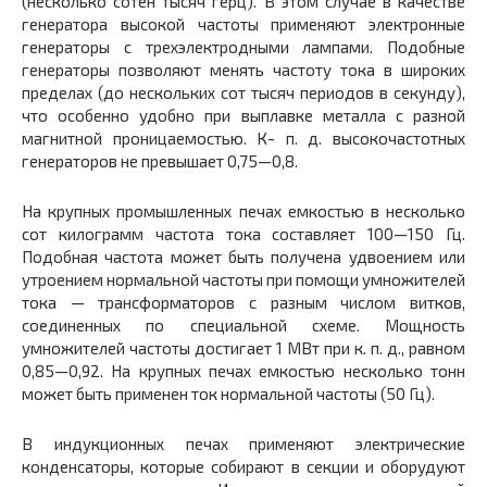
(несколько сотен тысяч герц). В этом случае в качестве
генератора высокой частоты применяют электронные
генераторы с трехэлектродными лампами. Подобные
генераторы позволяют менять частоту тока в широких
пределах (до нескольких сот тысяч периодов в секунду),
что особенно удобно при выплавке металла с разной
магнитной проницаемостью. К- п. д. высокочастотных
генераторов не превышает 0,75—0,8.
На крупных промышленных печах емкостью в несколько
сот килограмм частота тока составляет 100—150 Гц.
Подобная частота может быть получена удвоением или
утроением нормальной частоты при помощи умножителей
тока — трансформаторов с разным числом витков,
соединенных по специальной схеме. Мощность
умножителей частоты достигает 1 МВт при к. п. д., равном
0,85—0,92. На крупных печах емкостью несколько тонн
может быть применен ток нормальной частоты (50 Гц).
В индукционных печах применяют электрические
конденсаторы, которые собирают в секции и оборудуют