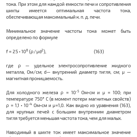
тока. При этом для каждой емкости печи и сопротивления
шихты имеется оптимальная частота тока,
обеспечивающая максимальный к. п. д. печи.
Минимальное значение частоты тока может быть
определено по формуле
8
2
f = 25 • 10
(ρ/μd
), (163)
где ρ — удельное электросопротивление жидкого
металла, Ом/см; d— внутренний диаметр тигля, см; μ —
магнитная проницаемость.
-5
Для холодного железа ρ = 10
Ом•см и μ = 100; при
температуре 750° С (в момент потери магнитных свойств)
-4
ρ = 1,1 • 10
Ом•см и μ=1,0. Как видно из уравнения (163),
для крупных печей с большим внутренним диаметром
тигля требуется меньшая частота тока, чем для малых.
Наводимый в шихте ток имеет максимальное значение