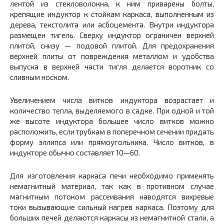
лентой из стекловолокна, к ним приварены болты,
крепящие индуктор к стойкам каркаса, выполненным из
дерева, текстолита или асбоцемента. Внутри индуктора
размещен тигель. Сверху индуктор ограничен верхней
плитой, снизу — подовой плитой. Для предохранения
верхней плиты от повреждения металлом и удобства
выпуска в верхней части тигля делается воротник со
сливным носком.
Увеличением числа витков индуктора возрастает и
количество тепла, выделяемого в садке. При одной и той
же высоте индуктора большее число витков можно
расположить, если трубкам в поперечном сечении придать
форму эллипса или прямоугольника. Число витков, в
индукторе обычно составляет 10—60.
Для изготовления каркаса печи необходимо применять
немагнитный материал, так как в противном случае
магнитным потоком рассеивания наводятся вихревые
токи вызывающие сильный нагрев каркаса. Поэтому для
больших печей делаются каркасы из немагнитной стали, а