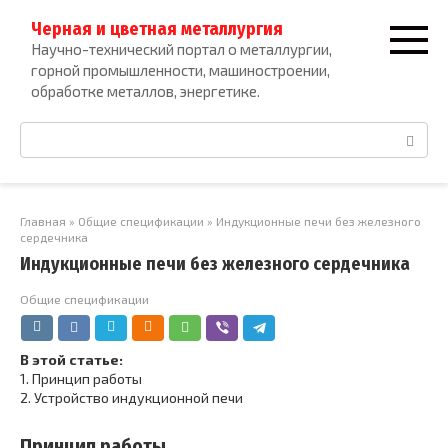
Перейти
Черная и цветная металлургия
к
Научно-технический портал о металлургии,
контенту
горной промышленности, машиностроении,
обработке металлов, энергетике.
Поиск:
Главная
»
Общие спецификации
»
Индукционные печи без железного
сердечника
Индукционные печи без железного сердечника
Общие спецификации
В этой статье:
1.
Принцип работы
2.
Устройство индукционной печи
Принцип работы