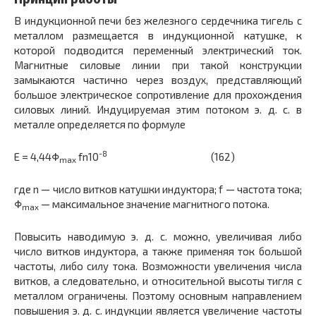
В индукционной печи без железного сердечника тигель с
металлом размещается в индукционной катушке, к
которой подводится переменный электрический ток.
Магнитные силовые линии при такой конструкции
замыкаются частично через воздух, представляющий
большое электрическое сопротивление для прохождения
силовых линий. Индуцируемая этим потоком э. д. с. в
металле определяется по формуле
-8
Е = 4,44Φ
fn10
(162)
max
где n — число витков катушки индуктора; f — частота тока;
Φ
— максимальное значение магнитного потока.
max
Повысить наводимую э. д. с. можно, увеличивая либо
число витков индуктора, а также применяя ток большой
частоты, либо силу тока. Возможности увеличения числа
витков, а следовательно, и относительной высоты тигля с
металлом ограничены. Поэтому основным направлением
повышения э. д. с. индукции является увеличение частоты