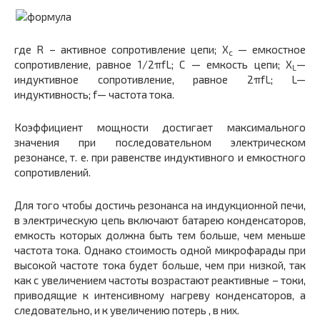
где R – активное сопротивление цепи; X
— емкостное
c
сопротивление, равное 1/2πfL; С — емкость цепи; X
—
L
индуктивное сопротивление, равное 2πfL; L—
индуктивность; f— частота тока.
Коэффициент мощности достигает максимального
значения при последовательном электрическом
резонансе, т. е. при равенстве индуктивного и емкостного
сопротивлений.
Для того чтобы достичь резонанса на индукционной печи,
в электрическую цепь включают батарею конденсаторов,
емкость которых должна быть тем больше, чем меньше
частота тока. Однако стоимость одной микрофарады при
высокой частоте тока будет больше, чем при низкой, так
как с увеличением частоты возрастают реактивные – токи,
приводящие к интенсивному нагреву конденсаторов, а
следовательно, и к увеличению потерь , в них.