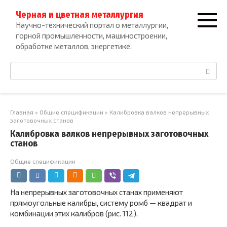
Перейти
Черная и цветная металлургия
к
Научно-технический портал о металлургии,
контенту
горной промышленности, машиностроении,
обработке металлов, энергетике.
Поиск:
Главная
»
Общие спецификации
»
Калибровка валков непрерывных
заготовочных станов
Калибровка валков непрерывных заготовочных
станов
Общие спецификации
На непрерывных заготовочных станах применяют
прямоугольные калибры, систему ромб — квадрат и
комбинации этих калибров (рис. 112).