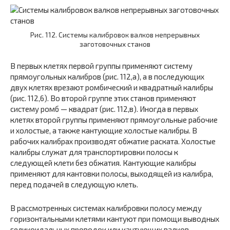
Рис. 112. Системы калибровок валков непрерывных
заготовочных станов
В первых клетях первой группы применяют систему
прямоугольных калибров (рис. 112,а), а в последующих
двух клетях врезают ромбический и квадратный калибры
(рис. 112,6). Во второй группе этих станов применяют
систему ромб — квадрат (рис. 112,в). Иногда в первых
клетях второй группы применяют прямоугольные рабочие
и холостые, а также кантующие холостые калибры. В
рабочих калибрах производят обжатие раската. Холостые
калибры служат для транспортировки полосы к
следующей клети без обжатия. Кантующие калибры
применяют для кантовки полосы, выходящей из калибра,
перед подачей в следующую клеть.
В рассмотренных системах калибровки полосу между
горизонтальными клетями кантуют при помощи выводных
геликоидальных проводок или кантующих валков