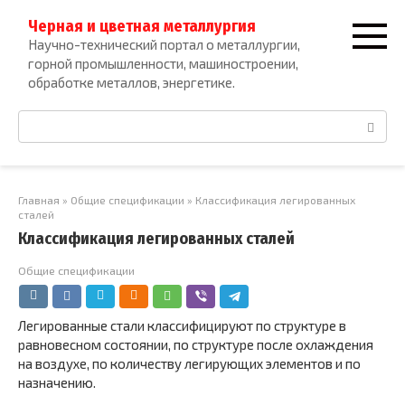
Перейти
Черная и цветная металлургия
к
Научно-технический портал о металлургии,
контенту
горной промышленности, машиностроении,
обработке металлов, энергетике.
Поиск:
Главная
»
Общие спецификации
»
Классификация легированных
сталей
Классификация легированных сталей
Общие спецификации
Легированные стали классифицируют по структуре в
равно­весном состоянии, по структуре после охлаждения
на воздухе, по количеству легирующих элементов и по
назначению.