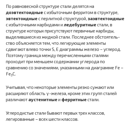
По равновесной структуре стали делятся на
доэвтектоидные
с избыточным ферритом в структуре,
эвтектоидные
с перлитной структурой,
заэвтектоидные
с избыточными карбидами и
ледебуритные
стали, в
структуре которых присутствуют первичные карбиды,
выделившиеся из жидкой стали. Последнее обстоятель­
ство объясняется тем, что легирующие элементы
сдвигают влево точки S, Е диаграммы железо – углерод.
Поэтому граница между перечисленными сталями
проходит при меньшем содержании уг­лерода по
сравнению со значениями, указанными на диаграмме Fe –
Fe
С.
3
Учитывая, что некоторые элементы резко сужают или
расши­ряют область γ-железа, кроме этих групп сталей
различают
ау­стенитные
и
ферритные
стали.
Углеродистые стали бывают первых трех классов,
легирован­ные – всех шести классов.