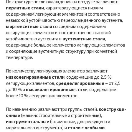
По структуре после охлаждения на воздухе различают:
пер­литные стали
, характеризующиеся низким
содержанием леги­рующих элементов и соответственно
невысокой устойчивостью переохлажденного аустенита;
мартенситные стали
со средним со­держанием
легирующих элементов и, соответственно, высокой
устойчивостью аустенита и
аустенитные стали
,
содержащие большое количество легирующих элементов
и сохраняющие ау­стенитную структуру при комнатной
температуре.
По количеству легирующих элементов различают
низколеги­рованные стали
, содержащие до 2,5 %
легирующих элементов,
среднелегированные
– от 2,5
до 10 % и
высоколегированные
ста ли, содержащие
более 10 % легирующих элементов.
По назначению различают три группы сталей:
конструкци­
онные
(машиностроительные и строительные),
инструменталь­ные
(штамповые, для режущего и
мерительного инструмента) и
стали с особыми