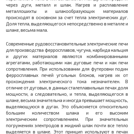
через дуги, металл и шлак. Нагрев и расплав­ление
металлошихты и шлакообразующих материалов
происходят в основном за счет тепла электрических дуг.
Доля тепла, выделяюще­гося непосредственно в металле и
шлаке, весьма мала.
Современные рудовосстановительные электрические печи
для производства ферросплавов, чугуна, карбида кальция
и других мате­риалов являются комбинированными
агрегатами, работающими как дуговые печи и как печи
сопротивления. При использовании для фу­теровки подин
ферросплавных печей угольных блоков, нагрев их от
прохождения электрического тока незначителен. В
отличие от дуго­вых, в данных сталеплавильных печах доля
мощности, а следователь­но, и тепла, выделяющегося в
шлаке, весьма значительна и иногда превышает мощность,
выделяющуюся в дугах. Это объясняется отно­сительно
большим количеством шлака и его высоким
электрическим сопротивлением. При значительных
погружениях электродов в жид­кий шлак почти все тепло
выделяется в шлаке. Этот принцип исполь­зуют в печах