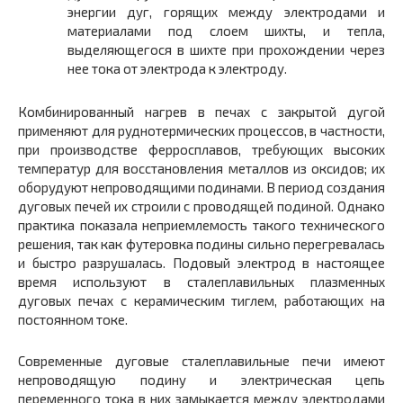
энергии дуг, горящих между электродами и
материалами под слоем шихты, и тепла,
выделяюще­гося в шихте при прохождении через
нее тока от электрода к электроду.
Комбинированный нагрев в печах с закрытой дугой
применя­ют для руднотермических процессов, в частности,
при производстве ферросплавов, требующих высоких
температур для восстановления металлов из оксидов; их
оборудуют непроводящими подинами. В пе­риод создания
дуговых печей их строили с проводящей подиной. Од­нако
практика показала неприемлемость такого технического
реше­ния, так как футеровка подины сильно перегревалась
и быстро разру­шалась. Подовый электрод в настоящее
время используют в сталеплавильных плазменных
дуговых печах с керамическим тиглем, ра­ботающих на
постоянном токе.
Современные дуговые сталеплавильные печи имеют
непроводя­щую подину и электрическая цепь
переменного тока в них замыкает­ся между электродами