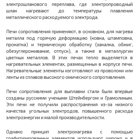
электрошлакового переплава, где электропроводный
шлак нагревают до температуры плавления
металлического расходу­емого электрода.
Печи сопротивления применяют, в основном, для нагрева
метал­ла под горячую деформацию (ковка, штамповка,
прокатка) и терми­ческую обработку (закалка, обжиг,
обезуглероживание, отпуск), а также в металлургии
цветных металлов. В этих печах тепло выделяет­ся в
нагревательных элементах, размещенных в корпусе печи.
Нагре­вательные элементы изготовляют из проволоки или
ленты из сплавов высокого омического сопротивления.
Печи сопротивления для выплавки стали были впервые
созданы русскими учеными Штейнбергом и Грамолиным.
Эти печи не полу­чили распространения из-за низкого
качества угольных электродов, повышенного расхода
электроэнергии и малой производительности.
Однако принцип электронагрева с помощью
графитизированных элементов используют широко и в