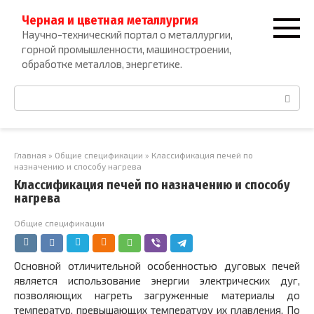
Перейти
Черная и цветная металлургия
к
Научно-технический портал о металлургии,
контенту
горной промышленности, машиностроении,
обработке металлов, энергетике.
Поиск:
Главная
»
Общие спецификации
»
Классификация печей по
назначению и способу нагрева
Классификация печей по назначению и способу
нагрева
Общие спецификации
Основной отличительной особенностью дуговых печей
является использование энергии электрических дуг,
позволяющих нагреть за­груженные материалы до
температур, превышающих температуру их плавления. По