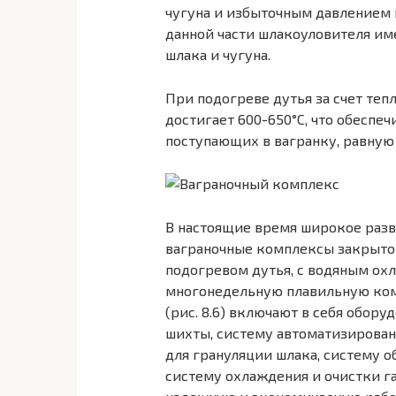
чугуна и избыточным давлением в
данной части шлакоуловителя име
шлака и чугуна.
При подогреве дутья за счет теп
достигает 600-650°С, что обеспе
поступающих в вагранку, равную 
В настоящие время широкое разви
ваграночные комплексы закрытог
подогревом дутья, с водяным ох
многонедельную плавильную ко
(рис. 8.6) включают в себя обору
шихты, систему автоматизирован
для грануляции шлака, систему 
систему охлаждения и очистки га