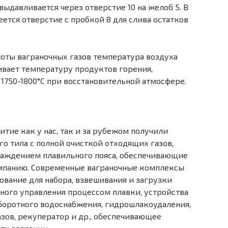
ыдавливается через отверстие 10 на желоб 5. В
ется отверстие с пробкой 8 для слива остатков
лоты ваграночных газов температура воздуха
чивает температуру продуктов горения,
1750-1800°С при восстановительной атмосфере.
тие как у нас, так и за рубежом получили
о типа с полной очисткой отходящих газов,
лаждением плавильного пояса, обеспечивающие
мпанию. Современные ваграночные комплексы
дование для набора, взвешивания и загрузки
ного управления процессом плавки, устройства
оборотного водоснабжения, гидрошлакоудаления,
зов, рекуператор и др., обеспечивающее