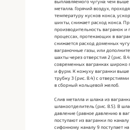
выплавляемого чугуна: чем выше
металла. Горячий воздух, прохо
температуру кусков кокса, ускор
шихты, снижает расход кокса. П
производительность вагранок и 
процессах, протекающих в вагран
снижается расход доменных чугу
ваграночные газы, или дополните
шахты через отверстия 2 (рис. 8.
современных вагранках широко 
и фурм. К кожуху вагранки выш
трубку 3 (рис. 8.4) с отверстиям
в сборный кольцевой желоб.
Слив металла и шлака из вагран
шлакоотделитель (рис. 8.5). В 
давление (равное давлению в ваг
поступают из вагранки по каналу 
сифонному каналу 9 поступает на 