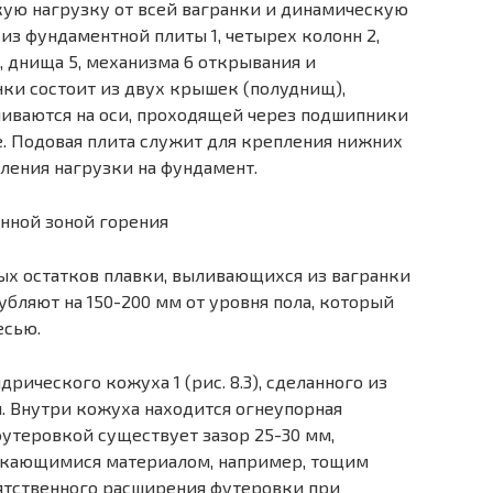
скую нагрузку от всей вагранки и динамическую
из фундаментной плиты 1, четырех колонн 2,
, днища 5, механизма 6 открывания и
ки состоит из двух крышек (полуднищ),
иваются на оси, проходящей через подшипники
е. Подовая плита служит для крепления нижних
ления нагрузки на фундамент.
ых остатков плавки, выливающихся из вагранки
убляют на 150-200 мм от уровня пола, который
есью.
рического кожуха 1 (рис. 8.3), сделанного из
. Внутри кожуха находится огнеупорная
утеровкой существует зазор 25-30 мм,
екающимися материалом, например, тощим
ятственного расширения футеровки при