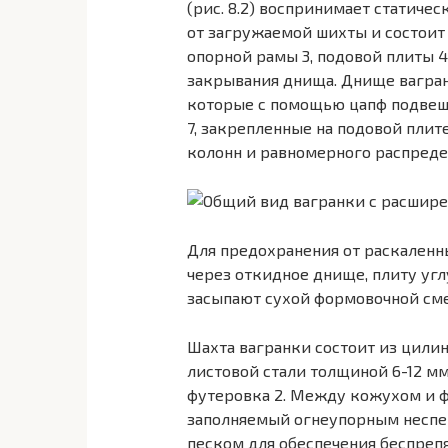
(рис. 8.2) воспринимает статиче
от загружаемой шихты и состоит 
опорной рамы 3, подовой плиты 4
закрывания днища. Днище вагран
которые с помощью цапф подвеш
7, закрепленные на подовой плит
колонн и равномерного распреде
Для предохранения от раскаленн
через откидное днище, плиту угл
засыпают сухой формовочной см
Шахта вагранки состоит из цилинд
листовой стали толщиной 6-12 мм
футеровка 2. Между кожухом и ф
заполняемый огнеупорным несп
песком для обеспечения беспреп