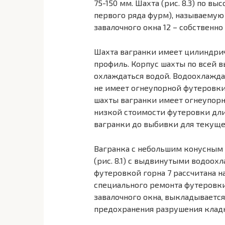
75-150 мм. Шахта (рис. 8.3) по вы
первого ряда фурм), называемую 
завалочного окна 12 – собственно
Шахта вагранки имеет цилиндри
профиль. Корпус шахты по всей в
охлаждаться водой. Водоохлаждае
не имеет огнеупорной футеровки
шахты вагранки имеет огнеупорн
низкой стоимости футеровки дл
вагранки до выбивки для текуще
Вагранка с небольшим конусным
(рис. 8.1) с выдвинутыми водо
футеровкой горна 7 рассчитана 
специального ремонта футеровки
завалочного окна, выкладываетс
предохранения разрушения кладк