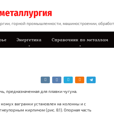
 металлургия
ргии, горной промышленности, машиностроении, обработ
рье
Энергетика
Справочник по металлам
чь, предназначенная для плавки чугуна.
ожух вагранки установлен на колонны и с
неупорным кирпичом (рис. 8.1). Опорная часть