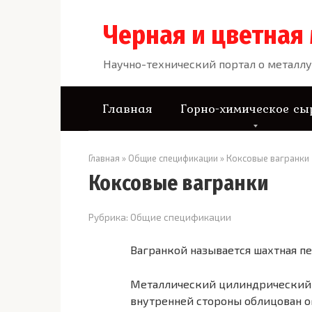
Перейти
к
Черная и цветная
контенту
Научно-технический портал о металлу
Главная
Горно-химическое сы
Главная
»
Общие спецификации
»
Коксовые вагранки
Коксовые вагранки
Рубрика:
Общие спецификации
Вагранкой называется шахтная пе
Металлический цилиндрический к
внутренней стороны облицован ог