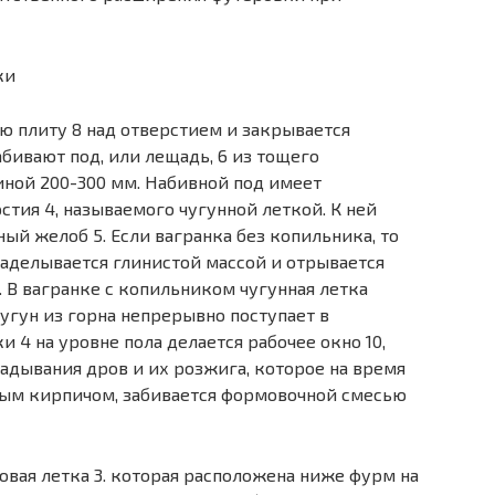
ю плиту 8 над отверстием и закрывается
бивают под, или лещадь, 6 из тощего
ной 200-300 мм. Набивной под имеет
стия 4, называемого чугунной леткой. К ней
й желоб 5. Если вагранка без копильника, то
заделывается глинистой массой и отрывается
. В вагранке с копильником чугунная летка
угун из горна непрерывно поступает в
 4 на уровне пола делается рабочее окно 10,
адывания дров и их розжига, которое на время
ным кирпичом, забивается формовочной смесью
овая летка 3. которая расположена ниже фурм на