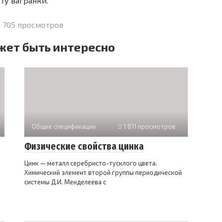
ту вагранки.
 705 просмотров
жет быть интересно
Общие спецификации
1 811 просмотров
Физические свойства цинка
Цинк — металл серебристо-тусклого цвета.
Химический элемент второй группы периодической
системы Д.И. Менделеева с