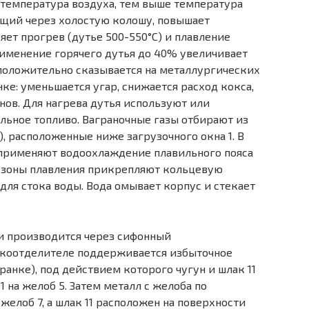
 температура воздуха, тем выше температура
дящий через холостую колошу, повышает
яет прогрев (дутье 500-550°С) и плавление
рименение горячего дутья до 40% увеличивает
положительно сказывается на металлургических
ке: уменьшается угар, снижается расход кокса,
нов. Для нагрева дутья используют или
льное топливо. Ваграночные газы отбирают из
4), расположенные ниже загрузочного окна 1. В
применяют водоохлаждение плавильного пояса
е зоны плавления прикрепляют кольцевую
и для стока воды. Вода омывает корпус и стекает
ки производится через сифонный
шлакоотделителе поддерживается избыточное
ранке), под действием которого чугун и шлак 11
1 на желоб 5. Затем металл с желоба по
желоб 7, а шлак 11 расположен на поверхности