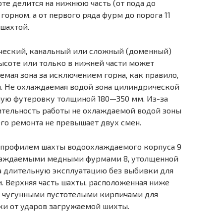
соте делится на нижнюю часть (от пода до
горном, а от первого ряда фурм до порога 11
 шахтой.
ческий, канальный или сложный (доменный)
ысоте или только в нижней части может
мая зона за исключением горна, как правило,
. Не охлаждаемая водой зона цилиндрической
ую футеровку толщиной 180—350 мм. Из-за
ительность работы не охлаждаемой водой зоны
го ремонта не превышает двух смен.
 профилем шахты водоохлаждаемого корпуса 9
охлаждаемыми медными фурмами 8, утолщенной
на длительную эксплуатацию без выбивки для
. Верхняя часть шахты, расположенная ниже
я чугунными пустотелыми кирпичами для
и от ударов загружаемой шихты.