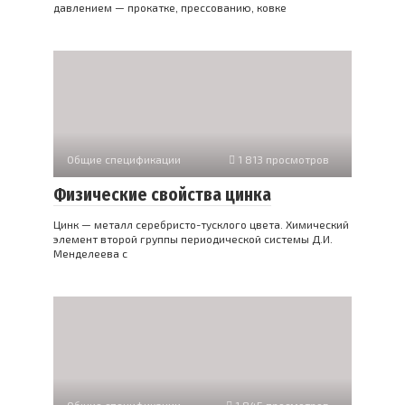
давлением — прокатке, прессованию, ковке
Общие спецификации
1 813 просмотров
Физические свойства цинка
Цинк — металл серебристо-тусклого цвета. Химический
элемент второй группы периодической системы Д.И.
Менделеева с
Общие спецификации
1 845 просмотров