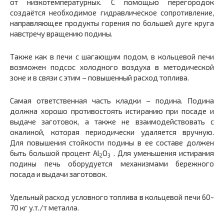
от низкотемпературных. С помощью перегородок
создаётся необходимое гидравлическое сопротивление,
направляющее продукты горения по большей дуге круга
навстречу вращению подины.
Также как в печи с шагающим подом, в кольцевой печи
возможен подсос холодного воздуха в методической
зоне и в связи с этим – повышенный расход топлива.
Самая ответственная часть кладки – подина. Подина
должна хорошо противостоять истиранию при посаде и
выдаче заготовок, а также не взаимодействовать с
окалиной, которая периодически удаляется вручную.
Для повышения стойкости подины в ее составе должен
быть большой процент Al
O
. Для уменьшения истирания
2
3
подины печь оборудуется механизмами бережного
посада и выдачи заготовок.
Удельный расход условного топлива в кольцевой печи 60-
70 кг у.т./т металла.