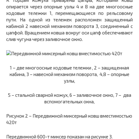
К торцам кожуха приварены цапфы, которыми ковш
опирается через опорные узлы
4
и
8
на две многоосные
ходовые тележки
1
,
перемещающиеся по рельсовому
пути. На одной из тележек расположен защищенный
кабиной
2
навесной механизм поворота
3,
соединенный с
цапфой. Вращением ковша вокруг оси цапф обеспечивают
слив чугуна через заливочное окно.
1 –
две многоосные ходовые тележки
, 2 –
защищенная
кабина, 3 – навесной механизм поворота,
4,8 –
опорные
узлы
,
5 –
стальной сварной кожух, 6 – заливочное окно, 7 – два
вспомогательных окна,
Рисунок 2 –
Передвижной миксерный ковш вместимостью
420т
Передвижной 600-т миксер показан на рисунке 3.