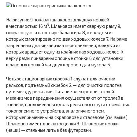
На рисунке 9 показан шлаковоз для двух ковшей
3
вместимостью 16 м
. Шлаковоз имеет сварную раму
9,
опирающуюся на четыре балансира
8
, в каждом из
которых смонтировано по два ходовых колеса 7. На раме
закреплены два механизма передвижения, каждый из
которых вращает одну из крайних пар ходовых колес. К
верху рамы приварены опорные стойки
6
для установки
шлаковых ковшей
4
и двух коробов для мусора
5.
Четыре стационарных скребка
1
служат для очистки
рельсов; подъемный скребок
2
— для очистки полотна
пути между рельсами. Питание электродвигателей
механизмов передвижения осуществляют от троллей в
тоннеле, проложенном вдоль рельсового пути с помощью
токоприемного устройства, аналогичного тем,
которыеприменены на скраповозе и сталевозе (см. выше).
Шлаковоз имеет две автосцепки
3.
Шлаковые ковши
(чаши) — стальные литые без футеровки.