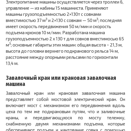
Электропитание машины осуществляется через троллеи
6,
управление — из кабины
15
машиниста. Применяют
машины грузоподъемностью 2×130т с совками
3
3
вместимостью 37 м
и 2×130 с совкам — 50 м
; последняя
имеет скорость передвижения 50 м/мин и скорость
подъема крюков 10 м/мин. Разработана машина
грузоподъемностью 2 х 130 т для совков вместимосью 65
3
м
; основные габариты этих машин: общая высота ~ 21,3 м,
высота до головки верхнего подкранового рельса 14 м,
расстояние между опорными рельсами по горизонтали
13,4 м.
Завалочный кран
или крановая завалочная
машина
Завалочный кран
или крановая завалочная машина
представляет собой мостовой электрический кран. Он
включает мост с механизмом его передвижения вдоль
цеха по тем же подкрановым путям, что и заливочные
краны, и передвигающуюся по мосту тележку,
снабженную двумя механизмами подъема, которые
обеспечивают подъем и кантование совка с помощью