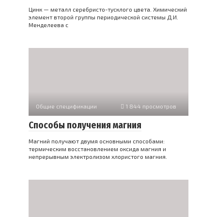
Цинк — металл серебристо-тусклого цвета. Химический
элемент второй группы периодической системы Д.И.
Менделеева с
Общие спецификации
1 844 просмотров
Способы получения магния
Магний получают двумя основными способами:
термическим восстановлением оксида магния и
непрерывным электролизом хлористого магния.