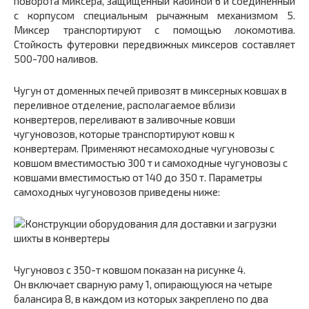
поворота миксера, защищенный кабиной
6
и соединенный
с корпусом специальным рычажным механизмом 5.
Миксер транспортируют с помощью локомотива.
Стойкость футеровки передвижных миксеров составляет
500-700 наливов.
Ч
угун от доменных печей привозят в миксерных ковшах в
переливное отделение, располагаемое вблизи
конвертеров, переливают в заливочные ковши
чугуновозов, которые транспортируют ковш к
конвертерам. Применяют несамоходные чугуновозы с
ковшом вместимостью 300 т и самоходные чугуновозы с
ковшами вместимостью от 140 до 350 т. Параметры
самоходных чугуновозов приведены ниже:
Чугуновоз с 350-т ковшом показан на рисунке 4.
Он включает сварную раму
1,
опирающуюся на четыре
балансира
8,
в каждом из которых закреплено по два