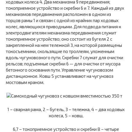
ходовых колеса
4.
Два механизма
9
передвижения;
токоприемное устройство и скребки
6
и 7. Каждый из двух
механизмов передвижения расположен в одном из
торцов рамы
1
и связан с одной из крайних пар ходовых
колес, являющихся приводными. Для подвода питания к
электродвигателям механизма передвижения служит
токоприемное устройство; оно состоит из бугеля
2
с
закрепленной на нем тележкой
3,
на которой размещены
токосъемники, скользящие по троллеям, уложенным
вдоль чугуновозного пути. Скребки 7 служат для очистки
рельсов; подъемные скребки
6
— для очистки от мусора
бетонного основания пути. Управление чугуновозом
дистанционное. Ковш
5
устанавливают на чугуновоз
мостовым краном.
1 – сварная рама, 2 – бугель, 3 – тележка, 4 – два ходовых
колеса, 5 – ковш,
6,7 – токоприемное устройство и скребки 8 – четыре