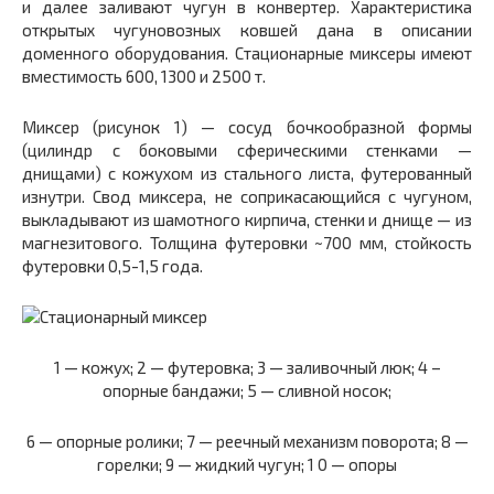
и далее заливают чугун в конвертер. Характеристика
открытых чугуновозных ковшей дана в описании
доменного оборудования. Стационарные миксеры имеют
вместимость 600, 1300 и 2500 т.
Миксер (рисунок 1) — сосуд бочкообразной формы
(цилиндр с боковыми сферическими стенками —
днищами) с кожухом из стального листа, футерованный
изнутри. Свод миксера, не соприкасающийся с чугуном,
выкладывают из шамотного кирпича, стенки и днище — из
магнезитового. Толщина футеровки ~700 мм, стойкость
футеровки 0,5-1,5 года.
1
— кожух;
2
— футеровка;
3
— заливочный люк;
4 –
опорные бандажи;
5
— сливной носок;
6
— опорные ролики; 7 — реечный механизм поворота;
8
—
горелки;
9
— жидкий чугун;
1 0
— опоры