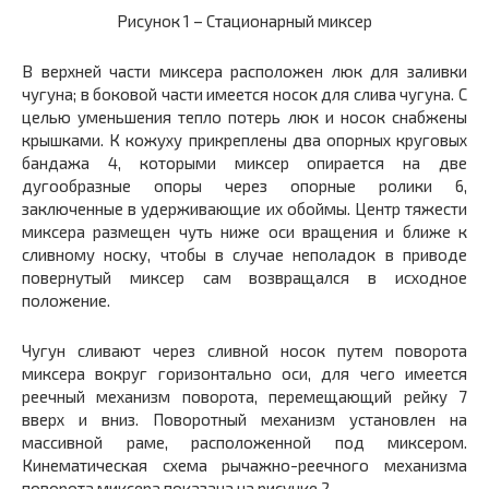
Рисунок 1 –
Стационарный миксер
В верхней части миксера расположен люк для заливки
чугуна; в боковой части имеется носок для слива чугуна.
С
целью уменьшения тепло потерь люк и носок снабжены
крышками. К кожуху прикреплены два опорных круговых
бандажа
4,
которыми миксер опирается на две
дугообразные опоры через опорные ролики
6,
заключенные в удерживающие их обоймы. Центр тяжести
миксера размещен чуть ниже оси вращения и ближе к
сливному носку, чтобы в случае неполадок в приводе
повернутый миксер сам возвращался в исходное
положение.
Чугун сливают через сливной носок путем поворота
миксера вокруг горизонтально оси, для чего имеется
реечный механизм поворота, перемещающий рейку 7
вверх и вниз. Поворотный механизм установлен на
массивной раме, расположенной под миксером.
Кинематическая схема рычажно-реечного механизма
поворота миксера показана на рисунке 2.