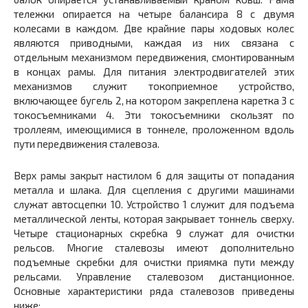
тележки опирается на четыре балансира
8
с двумя
колесами в каждом. Две крайние пары ходовых колес
являются приводными, каждая из них связана с
отдельным механизмом передвижения, смонтированным
в концах рамы. Для питания электродвигателей этих
механизмов служит токоприемное устройство,
включающее бугель
2,
на котором закреплена каретка
3 с
токосъемниками
4.
Эти токосъемники скользят по
троллеям, имеющимися в тоннеле, проложенном вдоль
пути передвижения сталевоза.
Верх рамы закрыт настилом
6
для защиты от попадания
металла и шлака. Для сцепления с другими машинами
служат автосцепки
10.
Устройство
1
служит для подъема
металлической ленты, которая закрывает тоннель сверху.
Четыре стационарных скребка
9
служат для очистки
рельсов. Многие сталевозы имеют дополнительно
подъемные скребки для очистки приямка пути между
рельсами. Управление сталевозом дистанционное.
Основные характеристики ряда сталевозов приведены
ниже: