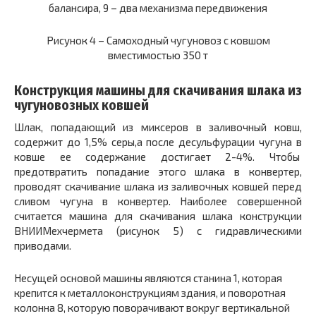
балансира, 9 – два механизма передвижения
Рисунок 4 – Самоходный чугуновоз с ковшом
вместимостью 350 т
Конструкция машины для скачивания шлака из
чугуновозных ковшей
Шлак, попадающий из миксеров в заливочный ковш,
содержит до 1,5% серы,а после десульфурации чугуна в
ковше ее содержание достигает 2-4%. Чтобы
предотвратить попадание этого шлака в конвертер,
проводят скачивание шлака из заливочных ковшей перед
сливом чугуна в конвертер. Наиболее совершенной
считается машина для скачивания шлака конструкции
ВНИИМехчермета (рисунок 5) с гидравлическими
приводами.
Несущей основой машины являются станина
1,
которая
крепится к металлоконструкциям здания, и поворотная
колонна
8,
которую поворачивают вокруг вертикальной