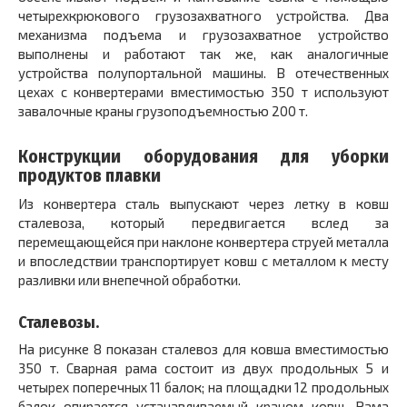
четырехкрюкового грузозахватного устройства. Два
механизма подъема и грузозахватное устройство
выполнены и работают так же, как аналогичные
устройства полупортальной машины. В отечественных
цехах с конвертерами вместимостью 350 т используют
завалочные краны грузоподъемностью 200 т.
Конструкции оборудования для уборки
продуктов плавки
Из конвертера сталь выпускают через летку в ковш
сталевоза, который передвигается вслед за
перемещающейся при наклоне конвертера струей металла
и впоследствии транспортирует ковш с металлом к месту
разливки или внепечной обработки.
Сталевозы.
На рисунке 8 показан сталевоз для ковша вместимостью
350 т. Сварная рама состоит из двух продольных
5
и
четырех поперечных
11
балок; на площадки
12
продольных
балок опирается устанавливаемый краном ковш. Рама