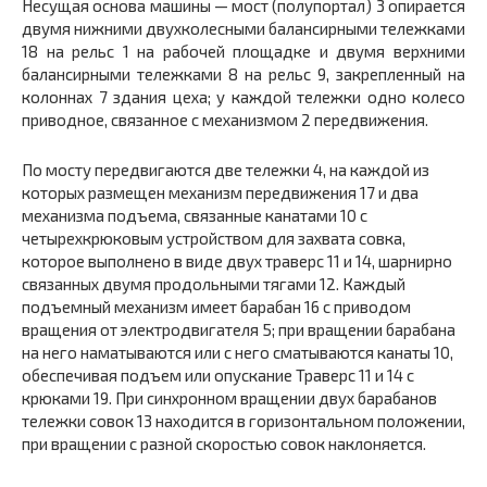
Несущая основа машины — мост (полупортал)
3
опирается
двумя нижними двухколесными балансирными тележками
18
на рельс
1
на рабочей площадке и двумя верхними
балансирными тележками
8
на рельс
9,
закрепленный на
колоннах 7 здания цеха; у каждой тележки одно колесо
приводное, связанное с механизмом
2
передвижения.
По мосту передвигаются две тележки
4,
на каждой из
которых размещен механизм передвижения
17
и два
механизма подъема, связанные канатами
10 с
четырехкрюковым устройством для захвата совка,
которое выполнено в виде двух траверс
11
и
14
,
шарнирно
связанных двумя продольными тягами
12.
Каждый
подъемный механизм имеет барабан
16 с
приводом
вращения от электродвигателя 5; при вращении барабана
на него наматываются или с него сматываются канаты
10,
обеспечивая подъем или опускание Траверс
11
и
14
с
крюками
19.
При синхронном вращении двух барабанов
тележки совок
13
находится в горизонтальном положении,
при вращении с разной скоростью совок наклоняется.