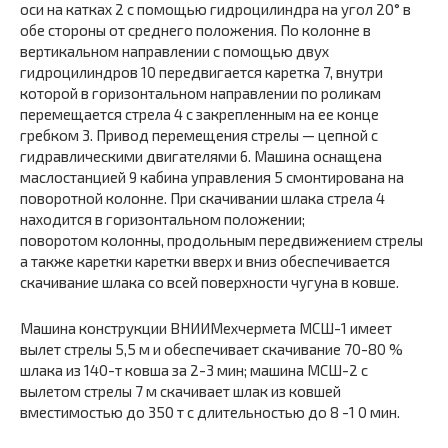
оси на катках
2 с
помощью гидроцилиндра на угол 20° в
обе стороны от среднего положения. По колонне в
вертикальном направлении с помощью двух
гидроцилиндров
10
передвигается каретка 7, внутри
которой в горизонтальном направлении по роликам
перемещается стрела 4
с
закрепленным на ее конце
гребком
3.
Привод перемещения стрелы — цепной с
гидравлическими двигателями
6.
Машина оснащена
маслостанцией
9
кабина управления
5
смонтирована на
поворотной колонне. При скачивании шлака стрела
4
находится в горизонтальном положении;
поворотом колонны, продольным передвижением стрелы
а также каретки каретки вверх и вниз обеспечивается
скачивание шлака со всей поверхности чугуна в ковше.
Машина конструкции ВНИИМехчермета МСШ-1 имеет
вылет стрелы 5,5 м и обеспечивает скачивание 70-80 %
шлака из 140-т ковша за 2-3 мин; машина МСШ-2 с
вылетом стрелы 7 м скачивает шлак из ковшей
вместимостью до 350 т с длительностью до
8 -1 0
мин.