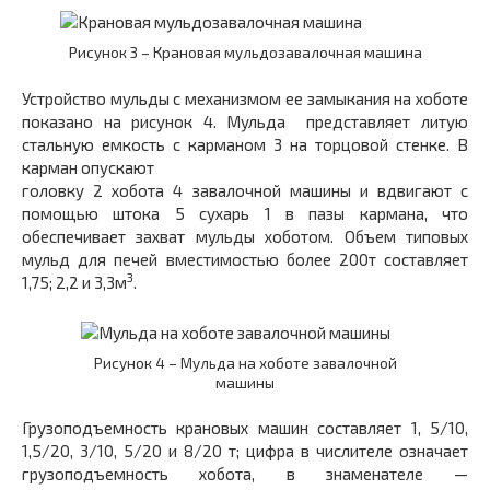
Рисунок 3 – Крановая мульдозавалочная машина
Устройство мульды с механизмом ее замыкания на хоботе
показано на рисунок 4. Мульда представляет литую
стальную емкость с карманом
3
на торцовой стенке. В
карман опускают
головку
2
хобота
4
завалочной машины и вдвигают с
помощью штока
5
сухарь
1
в пазы кармана, что
обеспечивает захват мульды хоботом. Объем типовых
мульд для печей вместимостью более 200т составляет
3
1,75; 2,2 и 3,3м
.
Рисунок 4 – Мульда на хоботе завалочной
машины
Грузоподъемность крановых машин составляет 1, 5/10,
1,5/20, 3/10, 5/20 и 8/20 т; цифра в числителе означает
грузоподъемность хобота, в знаменателе —