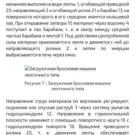
механизм выполнен в виде ленты
1,
огибающей приводной
20,
направляющий
2
и огибающий
ролик
21
и барабан
13,
на
поверхности которого в его середине имеется кольцевой
паз. При открывание затвора
10
материал через воронку
4
поступает в паз барабана, т. е. в зазор между средней
частью барабана и лентой
1.
Под действием центробежной
силы материал прижимается к ленте и движется с ней до
направляющего ролика
2
и затем по инерции
выбрасывается в печь через окно.
Рисунок 7 – Загрузочная бросковая машина
ленточного типа
Направление струи материала по вертикали регулируют,
поднимая или опуская раструб
3
через систему рычагов
гидроцилиндром
12.
Направление в горизонтальной
плоскости изменяют с помощью поворотного круга
19
с
гидроцилиндром поворота
18.
Вращение приводного
ролика
20,
т. е. движение ленты, обеспечивает