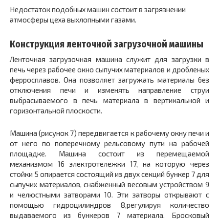
Недостаток подобных машин состоит в загрязнении
атмосферы цеха выхлопными газами.
Конструкция ленточной загрузочной машины
Ленточная загрузочная машина служит для загрузки в
печь через рабочее окно сыпучих материалов и дробленых
ферросплавов. Она позволяет загружать материалы без
отключения печи и изменять направление струи
выбрасываемого в печь материала в вертикальной и
горизонтальной плоскости.
Машина (рисунок 7) передвигается к рабочему окну печи и
от него по поперечному рельсовому пути на рабочей
площадке. Машина состоит из перемещаемой
механизмом
16
электротележки
17,
на которую через
стойки 5 опирается состоящий из двух секций бункер
7
для
сыпучих материалов, снабженный весовым устройством
9
и челюстными затворами
10.
Эти затворы открывают с
помощью гидроцилиндров
8,
регулируя количество
выдаваемого из бункеров 7 материала. Бросковый