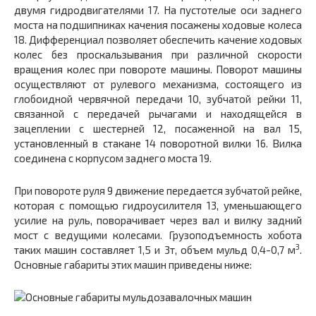
двумя гидродвигателями
17.
На пустотелые оси заднего
моста на подшипниках качения посажены ходовые колеса
18.
Дифференциал позволяет обеспечить качение ходовых
колес без проскальзывания при различной скорости
вращения колес при повороте машины. Поворот машины
осуществляют от рулевого механизма, состоящего из
глобоидной червячной передачи
10,
зубчатой рейки
11,
связанной с передачей рычагами и находящейся в
зацеплении с шестерней
12,
посаженной на вал
15,
установленный в стакане
14
поворотной вилки
16.
Вилка
соединена с корпусом заднего моста
19.
При повороте руля
9
движение передается зубчатой рейке,
которая с помощью гидроусилителя
13,
уменьшающего
усилие на руль, поворачивает через вал и вилку задний
мост с ведущими колесами. Грузоподъемность хобота
3
таких машин составляет 1,5 и 3т, объем мульд 0,4-0,7 м
.
Основные габариты этих машин приведены ниже: