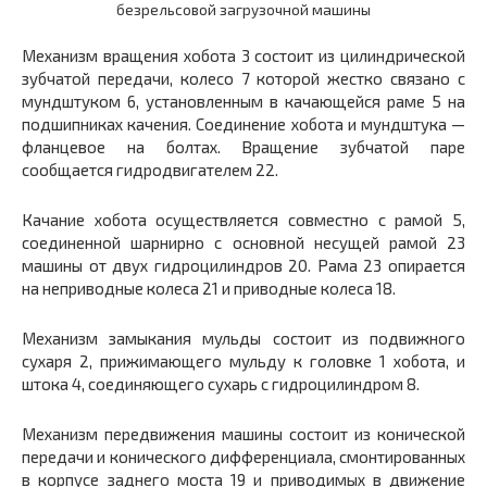
безрельсовой загрузочной машины
Механизм вращения хобота
3
состоит из цилиндрической
зубчатой передачи, колесо
7
которой жестко связано с
мундштуком
6,
установленным в качающейся раме
5
на
подшипниках качения. Соединение хобота и мундштука —
фланцевое на болтах. Вращение зубчатой паре
сообщается гидродвигателем
22.
Качание хобота осуществляется совместно с рамой
5,
соединенной шарнирно с основной несущей рамой
23
машины от двух гидроцилиндров
20.
Рама
23
опирается
на неприводные колеса
21
и приводные колеса
18.
Механизм замыкания мульды состоит из подвижного
сухаря
2,
прижимающего мульду к головке
1
хобота, и
штока
4,
соединяющего сухарь с гидроцилиндром
8.
Механизм передвижения машины состоит из конической
передачи и конического дифференциала, смонтированных
в корпусе заднего моста
19
и приводимых в движение