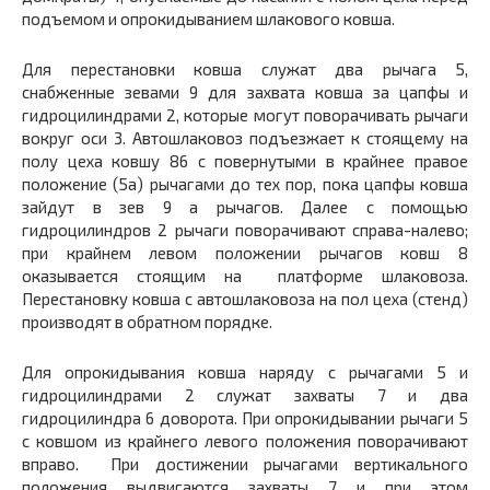
подъемом и опрокидыванием шлакового ковша.
Для перестановки ковша служат два рычага 5,
снабженные зевами
9
для захвата ковша за цапфы и
гидроцилиндрами
2,
которые могут поворачивать рычаги
вокруг оси
3.
Автошлаковоз подъезжает к стоящему на
полу цеха ковшу
86 с
повернутыми в крайнее правое
положение
(5а)
рычагами до тех пор, пока цапфы ковша
зайдут в зев
9 а
рычагов. Далее с помощью
гидроцилиндров
2
рычаги поворачивают справа-налево;
при крайнем левом положении рычагов ковш
8
оказывается стоящим на платформе шлаковоза.
Перестановку ковша с автошлаковоза на пол цеха (стенд)
производят в обратном порядке.
Для опрокидывания ковша наряду с рычагами 5 и
гидроцилиндрами
2
служат захваты 7 и два
гидроцилиндра
6
доворота. При опрокидывании рычаги
5
с ковшом из крайнего левого положения поворачивают
вправо. При достижении рычагами вертикального
положения выдвигаются захваты 7 и при этом