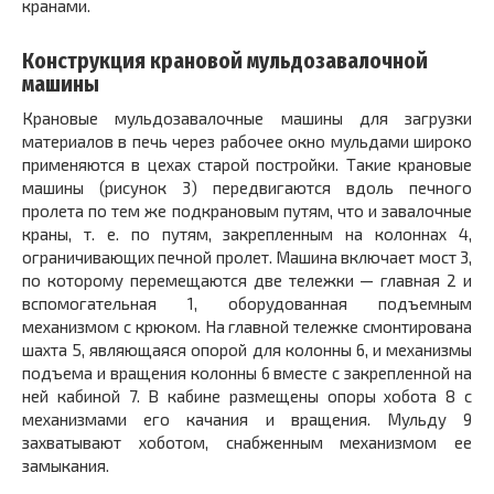
кранами.
Конструкция крановой мульдозавалочной
машины
Крановые мульдозавалочные машины для загрузки
материалов в печь через рабочее окно мульдами широко
применяются в цехах старой постройки. Такие крановые
машины (рисунок 3) передвигаются вдоль печного
пролета по тем же подкрановым путям, что и завалочные
краны, т. е. по путям, закрепленным на колоннах
4,
ограничивающих печной пролет. Машина включает мост
3,
по которому перемещаются две тележки — главная
2
и
вспомогательная 1, оборудованная подъемным
механизмом с крюком. На главной тележке смонтирована
шахта 5, являющаяся опорой для колонны
6,
и механизмы
подъема и вращения колонны
6
вместе с закрепленной на
ней кабиной
7.
В кабине размещены опоры хобота
8
с
механизмами его качания и вращения. Мульду
9
захватывают хоботом, снабженным механизмом ее
замыкания.