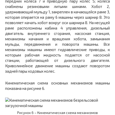
передних колеса
7
и приводную пару колес 5; колеса
снабжены резиновыми литыми шинами. Хобот
2,
удерживающий мульду
1,
закреплен в качающейся раме
3,
которая опирается на раму
6
машины через шарнир
8.
Это
позволяет качать хобот вокруг оси шарнира
8.
На несущей
раме расположены кабина
4
управления, дизельный
двигатель внутреннего сгорания, насосная станция,
механизмы качания и вращения хобота, замыкания
мульды, передвижения и поворота машины. Все
механизмы машины имеют гидравлические приводы, к
которым рабочая жидкость подается от насосной
станции, работающей от дизельного двигателя.
Криволинейное движение машины создают поворотом
задней пары ходовых колес.
Кинематическая схема основных механизмов машины
показана на рисунке 6.
Рисунок 6 – Кинематическая схема механизмов