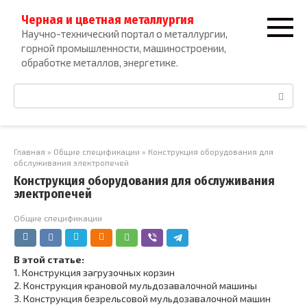
Перейти
Черная и цветная металлургия
к
Научно-технический портал о металлургии,
контенту
горной промышленности, машиностроении,
обработке металлов, энергетике.
Поиск:
Главная
»
Общие спецификации
»
Конструкция оборудования для
обслуживания электропечей
Конструкция оборудования для обслуживания
электропечей
Общие спецификации
В этой статье:
1.
Конструкция загрузочных корзин
2.
Конструкция крановой мульдозавалочной машины
3.
Конструкция безрельсовой мульдозавалочной машин