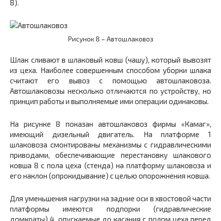
8).
Рисунок 8 – Автошлаковоз
Шлак сливают в шлаковый ковш (чашу), который вывозят
из цеха. Наиболее совершенным способом уборки шлака
считают его вывоз с помощью автошлаковоза.
Автошлаковозы несколько отличаются по устройству, но
принцип работы и выполняемые ими операции одинаковы.
На рисунке 8 показан автошлаковоз фирмы «Камаг»,
имеющий дизельный двигатель. На платформе
1
шлаковоза смонтированы механизмы с гидравлическими
приводами, обеспечивающие перестановку шлакового
ковша
8
с пола цеха (стенда) на платформу шлаковоза и
его наклон (опрокидывание) с целью опорожнения ковша.
Для уменьшения нагрузки на задние оси в хвостовой части
платформы имеются подпорки (гидравлические
домкраты)
4,
опускаемые до касания с полом цеха перед