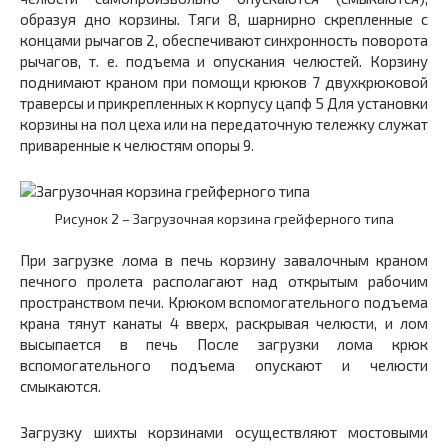
образуя дно корзины. Тяги
8
, шарнирно скрепленные с
концами рычагов
2,
обеспечивают синхронность поворота
рычагов, т. е. подъема и опускания челюстей. Корзину
поднимают краном при помощи крюков 7 двухкрюковой
траверсы и прикрепленных к корпусу цапф
5
Для установки
корзины на пол цеха или на передаточную тележку служат
приваренные к челюстям опоры
9.
Рисунок 2 – Загрузочная корзина грейферного типа
При загрузке лома в печь корзину завалочным краном
печного пролета располагают над открытым рабочим
пространством печи. Крюком вспомогательного подъема
крана тянут канаты
4
вверх, раскрывая челюсти, и лом
высыпается в печь После загрузки лома крюк
вспомогательного подъема опускают и челюсти
смыкаются.
Загрузку шихты корзинами осуществляют мостовыми