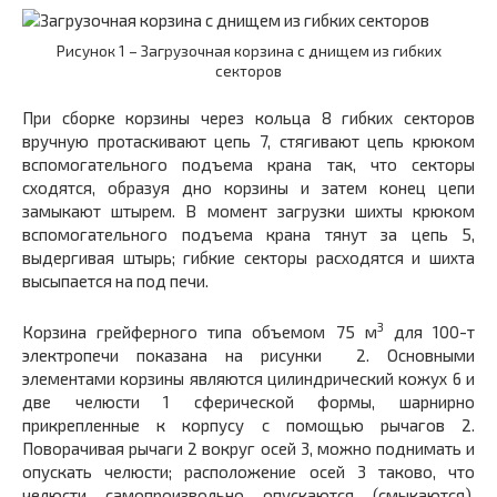
Рисунок 1 – Загрузочная корзина с днищем из гибких
секторов
При сборке корзины через кольца
8
гибких секторов
вручную протаскивают цепь 7, стягивают цепь крюком
вспомогательного подъема крана так, что секторы
сходятся, образуя дно корзины и затем конец цепи
замыкают штырем. В момент загрузки шихты крюком
вспомогательного подъема крана тянут за цепь 5,
выдергивая штырь; гибкие секторы расходятся и шихта
высыпается на под печи.
3
Корзина грейферного типа объемом 75 м
для 100-т
электропечи показана на рисунки 2. Основными
элементами корзины являются цилиндрический кожух
6
и
две челюсти
1
сферической формы, шарнирно
прикрепленные к корпусу с помощью рычагов
2.
Поворачивая рычаги
2
вокруг осей
3,
можно поднимать и
опускать челюсти; расположение осей
3
таково, что
челюсти самопроизвольно опускаются (смыкаются),