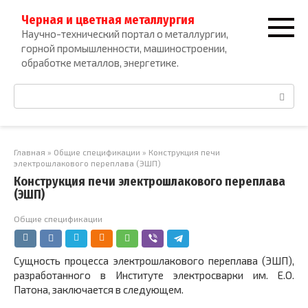
Перейти
Черная и цветная металлургия
к
Научно-технический портал о металлургии,
контенту
горной промышленности, машиностроении,
обработке металлов, энергетике.
Поиск:
Главная
»
Общие спецификации
»
Конструкция печи
электрошлакового переплава (ЭШП)
Конструкция печи электрошлакового переплава
(ЭШП)
Общие спецификации
Сущность процесса электрошлакового переплава (ЭШП),
разработанного в Институте электросварки им. Е.О.
Патона, заключается в следующем.