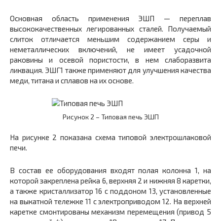
Основная область применения ЭШП — переплав
высококачественных легированных сталей. Получаемый
слиток отличается меньшим содержанием серы и
неметаллических включений, не имеет усадочной
раковины и осевой пористости, в нем слаборазвита
ликвация. ЭШГ1 также применяют для улучшения качества
меди, титана и сплавов на их основе.
Рисунок 2 – Типовая печь ЭШП
На рисунке 2 показана схема типовой электрошлаковой
печи.
В состав ее оборудования входят полая колонна
1,
на
которой закреплена рейка
6,
верхняя
2
и нижняя
8
каретки,
а также кристаллизатор
16 с
поддоном
13,
установленные
на выкатной тележке
11
с электроприводом
12.
На верхней
каретке смонтированы механизм перемещения (привод 5