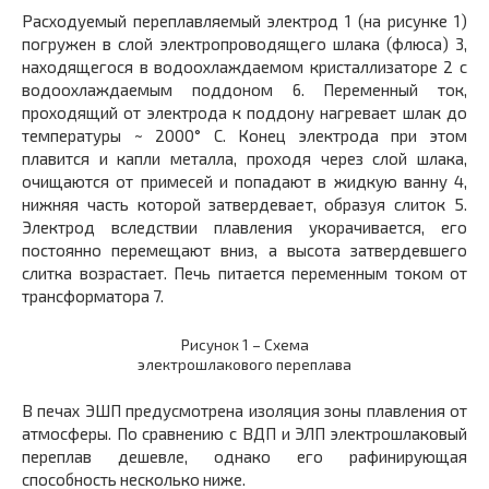
Расходуемый переплавляемый электрод
1
(на рисунке 1)
погружен в слой электропроводящего шлака (флюса)
3,
находящегося в водоохлаждаемом кристаллизаторе
2
с
водоохлаждаемым поддоном
6.
Переменный ток,
проходящий от электрода к поддону нагревает шлак до
температуры ~ 2000° С. Конец электрода при этом
плавится и капли металла, проходя через слой шлака,
очищаются от примесей и попадают в жидкую ванну
4
,
нижняя часть которой затвердевает, образуя слиток 5.
Электрод вследствии плавления укорачивается, его
постоянно перемещают вниз, а высота затвердевшего
слитка возрастает. Печь питается переменным током от
трансформатора 7.
Рисунок 1 – Схема
электрошлакового переплава
В печах ЭШП предусмотрена изоляция зоны плавления от
атмосферы. По сравнению с ВДП и ЭЛП электрошлаковый
переплав дешевле, однако его рафинирующая
способность несколько ниже.