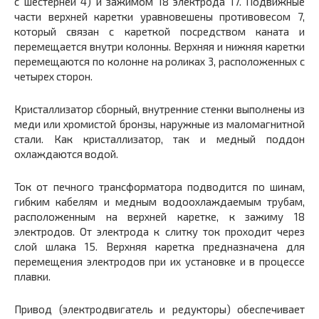
с шестерней
4)
и зажимом
18
электрода
17.
Подвижные
части верхней каретки уравновешены противовесом 7,
который связан с кареткой посредством каната и
перемещается внутри колонны.
Верхняя и нижняя каретки
перемещаются по колонне на роликах
3,
расположенных с
четырех сторон.
Кристаллизатор сборный, внутренние стенки выполнены из
меди или хромистой бронзы, наружные из маломагнитной
стали. Как кристаллизатор, так и медный поддон
охлаждаются водой.
Ток от печного трансформатора подводится по шинам,
гибким кабелям и медным водоохлаждаемым трубам,
расположенным на верхней каретке, к зажиму
18
электродов. От электрода к слитку ток проходит через
слой шлака
15.
Верхняя каретка предназначена для
перемещения электродов при их установке и в процессе
плавки.
Привод (электродвигатель и редукторы) обеспечивает