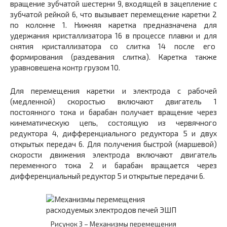
вращение зубчатой шестерни
9,
входящей в зацепление с
зубчатой рейкой
6,
что вызывает перемещение каретки
2
по колонне
1.
Нижняя каретка предназначена для
удержания кристаллизатора
16 в
процессе плавки и для
снятия кристаллизатора со слитка
14
после его
формирования (раздевания слитка). Каретка также
уравновешена контр грузом
10.
Для перемещения каретки и электрода с рабочей
(медленной) скоростью включают двигатель
1
постоянного тока и барабан получает вращение через
кинематическую цепь, состоящую из червячного
редуктора
4,
дифференциального редуктора
5
и двух
открытых передач
6.
Для получения быстрой (маршевой)
скорости движения электрода включают двигатель
переменного тока
2
и барабан вращается через
дифференциальный редуктор
5
и открытые передачи
6.
Рисунок 3 – Механизмы перемещения