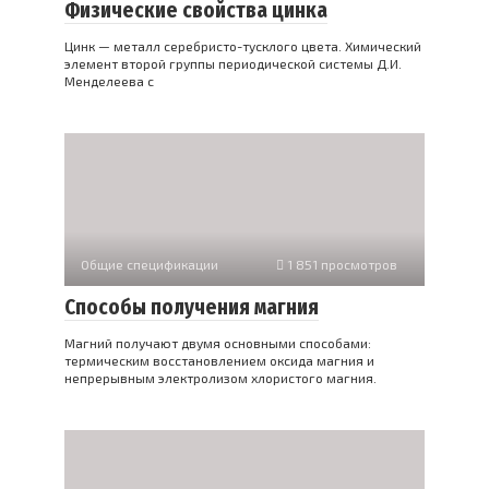
Физические свойства цинка
Цинк — металл серебристо-тусклого цвета. Химический
элемент второй группы периодической системы Д.И.
Менделеева с
Общие спецификации
1 851 просмотров
Способы получения магния
Магний получают двумя основными способами:
термическим восстановлением оксида магния и
непрерывным электролизом хлористого магния.