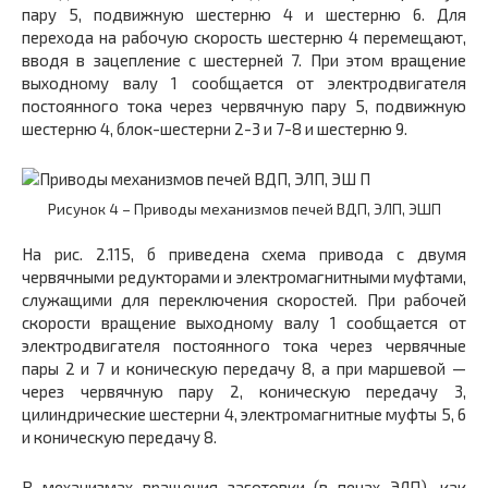
пару
5,
подвижную шестерню
4
и шестерню
6.
Для
перехода на рабочую скорость шестерню
4
перемещают,
вводя в зацепление с шестерней 7. При этом вращение
выходному валу
1
сообщается от электродвигателя
постоянного тока через червячную пару
5,
подвижную
шестерню
4,
блок-шестерни
2-3
и
7-8
и шестерню
9.
Рисунок 4 – Приводы механизмов печей ВДП, ЭЛП, ЭШП
На рис. 2.115, б приведена схема привода с двумя
червячными редукторами и электромагнитными муфтами,
служащими для переключения скоростей. При рабочей
скорости вращение выходному валу
1
сообщается от
электродвигателя постоянного тока через червячные
пары
2
и 7 и коническую передачу
8,
а при маршевой —
через червячную пару
2,
коническую передачу
3,
цилиндрические шестерни
4,
электромагнитные муфты
5, 6
и коническую передачу
8.
В механизмах вращения заготовки (в печах ЭЛП), как