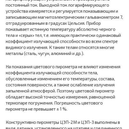
постоянный ток. Выходной ток логарифмирующего
устройства измеряется и регулируется показывающим и
записывающим магнитоэлектрическим гальванометром 7,
отградуированным в градусах Цельсия. Прибор
показывает истинную температуру абсолютно черного
тела и «серых» тел, т.е. имеющих практически одинаковый
коэффициент излучающей способности во всем спектре
видимого излучения. К таким телам относятся многие
металлы (сталь, чугун, алюминий и др.).
На показания цветового пирометра не влияют изменения
коэффициента излучающей способности тела,
обусловленные изменением его температуры, состава,
состояния поверхности, а также ослабление излучения
запыленной атмосферой. Поэтому цветовой пирометр
обладает высокой точностью измерения, равноценной
термопаре погружения. Погрешность цветового
пирометра не превышает ± 1 %.
Конструктивно пирометры ЦЭП-2М и ЦЭП-3 выполнены в
виде датчика, установленного на штативе и соединенного