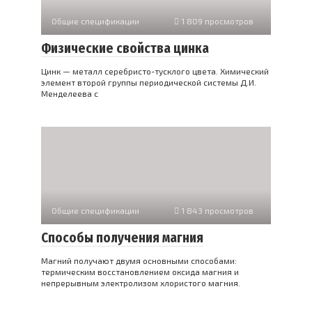
Общие спецификации
1 809 просмотров
Физические свойства цинка
Цинк — металл серебристо-тусклого цвета. Химический
элемент второй группы периодической системы Д.И.
Менделеева с
Общие спецификации
1 843 просмотров
Способы получения магния
Магний получают двумя основными способами:
термическим восстановлением оксида магния и
непрерывным электролизом хлористого магния.