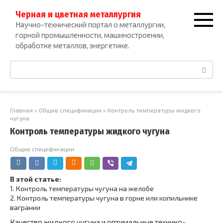
Перейти
Черная и цветная металлургия
к
Научно-технический портал о металлургии,
контенту
горной промышленности, машиностроении,
обработке металлов, энергетике.
Поиск:
Главная
»
Общие спецификации
»
Контроль температуры жидкого
чугуна
Контроль температуры жидкого чугуна
Общие спецификации
В этой статье:
1.
Контроль температуры чугуна на желобе
2.
Контроль температуры чугуна в горне или копильнике
вагранки
Качество жидкого чугуна и оптимальные технико-