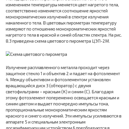
изменением температуры меняется цвет нагретого тела,
соответственно изменяется соотношение яркостей
монохроматических излучений в спектре излучения
накаленного тела. В цветовых пирометрах температуру
измеряют по отношению монохроматических яркостей
нагретого тела в красной и синей областях спектра. На рис.
8.3 приведена схема цветового пирометра ЦЭП-2М.
Излучение расплавленного металла проходит через
защитное стекло 1 и объектив 2 и падает на фотоэлемент
4. Между объективом и фотоэлементом установлен
вращающийся диск 3 (обтюратор) с двумя
светофильтрами – красным (К) и синим (С). Благодаря
этому фотоэлемент попеременно освещается красным и
синим цветом и выдает поочередно импульсы тока,
пропорциональные монохроматическим яркостям
красного и синего излучений. Эти импульсы усиливаются в
аппарате 5 и специальным электронным
логарифмирующим устройством 6 преобразуются в