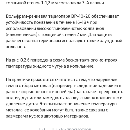
толщиной стенок 1-1,2 мм составляла 3-4 плавки.
Вольфрам-рениевая термопара ВР-10-20 обеспечивает
устойчивость показаний в течение 16-18 ч при
использовании высокоглиноземистых колпачков
(наконечников) с толщиной стенки 2 мм. Для защиты
рабочего конца термопары используют также алундовый
колпачок.
На рис. 8.2,б приведена схема бесконтактного контроля
температуры жидкого чугуна в копильнике.
На практике приходится считаться с тем, что нарушение
темпа отбора металла (например, вследствие задержек в
работе формовочного конвейера) заставляет прекращать
подачу дутья или замедлять плавку, снижая количество и
давление дутья. Это вызывает понижение температуры
металла, ее колебания могут быть также связаны с
размерами кусков шихтовых материалов.
0
3 265 просмотров