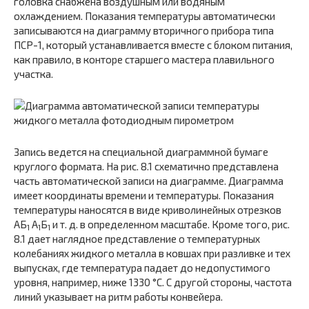
головка снабжена воздушным или водяным
охлаждением. Показания температуры автоматически
записываются на диаграмму вторичного прибора типа
ПСР-1, который устанавливается вместе с блоком питания,
как правило, в конторе старшего мастера плавильного
участка.
Запись ведется на специальной диаграммной бумаге
круглого формата. На рис. 8.1 схематично представлена
часть автоматической записи на диаграмме. Диаграмма
имеет координаты времени и температуры. Показания
температуры наносятся в виде криволинейных отрезков
АБ
А
Б
и т. д. в определенном масштабе. Кроме того, рис.
1
1
1
8.1 дает наглядное представление о температурных
колебаниях жидкого металла в ковшах при разливке и тех
выпусках, где температура падает до недопустимого
уровня, например, ниже 1330 °С. С другой стороны, частота
линий указывает на ритм работы конвейера.