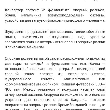
Конвертер состоит из фундамента, опорных роликов,
бочки, напыльника, воздухоподводящей системы,
устройства для загрузки флюсов и приводного механизма.
Фундамент представляет две массивные железобетонные
плиты, значительно выступающие над уровнем
заводского пола, на которых установлены опорные ролики
и приводной механизм.
Опорные ролики из литой стали расположены попарно, по
две пары на каждый из фундаментных плит. Бочка —
основная рабочая часть конвертера. Ее цилиндрический
сварной кожух состоит из котельного железа,
футерованного изнутри магнезитовым или
хромомагнезитовым кирпичом. Толщина футеровки 300—
400 мм. Между кирпичом и кожухом насыпан слой
огнеупорной засыпки. Снаружи на кожухе по его концам
устроены два стальных опорных бандажа, которые
опираются на опорные ролики. Кроме бандажей на кожухе
имеется большая кольцевая шестерня, служащая