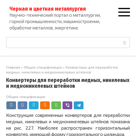
Перейти
Черная и цветная металлургия
к
Научно-технический портал о металлургии,
контенту
горной промышленности, машиностроении,
обработке металлов, энергетике.
Поиск:
Главная
»
Общие спецификации
»
Конвертеры для переработки
медных, никелевых и медноникелевых штейнов
Конвертеры для переработки медных, никелевых
и медноникелевых штейнов
Общие спецификации
Конструкция современных конвертеров для переработки
медных, никелевых и медноникелевых штейнов показана
на рис. 227. Наиболее распространен горизонтальный
конвертер, имеющий форму горизонтального цилиндра.