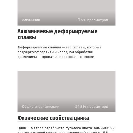
Алюминий
691 просмотров
Алюминиевые деформируемые
сплавы
Деформируемые сплавы — это сплавы, которые
подвергают горячей и холодной обработке
давлением — прокатке, прессованию, ковке
Общие спецификации
1 814 просмотров
Физические свойства цинка
Цинк — металл серебристо-тусклого цвета. Химический
элемент второй группы периодической системы Д.И.