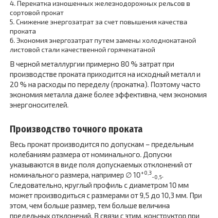
4.
Перекатка изношенных железнодорожных рельсов в
сортовой прокат
5.
Снижение энергозатрат за счет повышения качества
проката
6.
Экономия энергозатрат путем замены холоднокатаной
листовой стали качественной горячекатаной
В черной металлургии примерно 80 % затрат при
производстве проката приходится на исходный металл и
20 % на расходы по переделу (прокатка). Поэтому часто
экономия металла даже более эффективна, чем экономия
энергоносителей.
Производство точного проката
Весь прокат производится по допускам – предельным
колебаниям размера от номинального. Допуски
указываются в виде поля допускаемых отклонений от
+0,3
номинального размера, например ∅ 10
.
-0,5
Следовательно, круглый профиль с диаметром 10 мм
может производиться с размерами от 9,5 до 10,3 мм. При
этом, чем больше размер, тем больше величина
предельных отклонений. В связи с этим, конструктор при