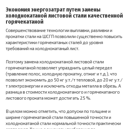
Экономия энергозатрат путем замены
холоднокатаной листовой стали качественной
горячекатаной
Совершенствование технологии выплавки, разливки и
прокатки стали на ШСГП позволили существенно повысить
характеристики горячекатаных сталей до уровня
требований на холоднокатаный лист.
Поэтому замена холоднокатаной листовой стали
горячекатаной позволяет упразднить целый передел
(травление полос, холодную прокатку, отжиг и т.д.), что
позволит экономить до 50 кг у.т./т тепловой, до 20 кг у.т./
т электроэнергии и исключить отходы металла в обрезь. А
разница в стоимости холоднокатаного и горячекатаного
листового проката может достигать 25 %.
В целом можно отметить, что допуски по толщине и
ширине горячекатаной стали повышенной точности и
холоднокатаной стали нормальной точности практически