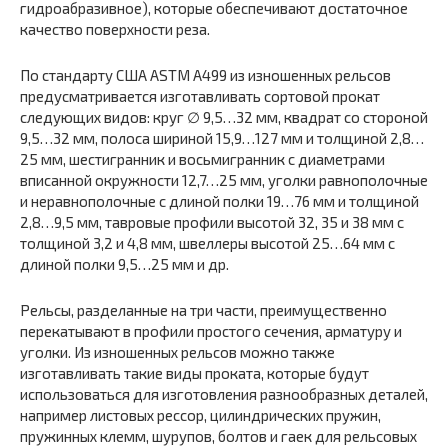
гидроабразивное), которые обеспечивают достаточное
качество поверхности реза.
По стандарту США ASTM А499 из изношенных рельсов
предусматривается изготавливать сортовой прокат
следующих видов: круг ∅ 9,5…32 мм, квадрат со стороной
9,5…32 мм, полоса шириной 15,9…127 мм и толщиной 2,8…
25 мм, шестигранник и восьмигранник с диаметрами
вписанной окружности 12,7…25 мм, уголки равнополочные
и неравнополочные с длиной полки 19…76 мм и толщиной
2,8…9,5 мм, тавровые профили высотой 32, 35 и 38 мм с
толщиной 3,2 и 4,8 мм, швеллеры высотой 25…64 мм с
длиной полки 9,5…25 мм и др.
Рельсы, разделанные на три части, преимущественно
перекатывают в профили простого сечения, арматуру и
уголки. Из изношенных рельсов можно также
изготавливать такие виды проката, которые будут
использоваться для изготовления разнообразных деталей,
например листовых рессор, цилиндрических пружин,
пружинных клемм, шурупов, болтов и гаек для рельсовых