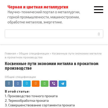
Перейти
Черная и цветная металлургия
к
Научно-технический портал о металлургии,
контенту
горной промышленности, машиностроении,
обработке металлов, энергетике.
Поиск:
Главная
»
Общие спецификации
»
Косвенные пути экономии металла
в прокатном производстве
Косвенные пути экономии металла в прокатном
производстве
Общие спецификации
В этой статье:
1.
Производство точного проката
2.
Термообработка проката
3.
Совершенствование сортамента проката