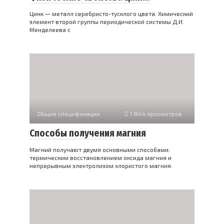
Цинк — металл серебристо-тусклого цвета. Химический
элемент второй группы периодической системы Д.И.
Менделеева с
Общие спецификации
1 844 просмотров
Способы получения магния
Магний получают двумя основными способами:
термическим восстановлением оксида магния и
непрерывным электролизом хлористого магния.