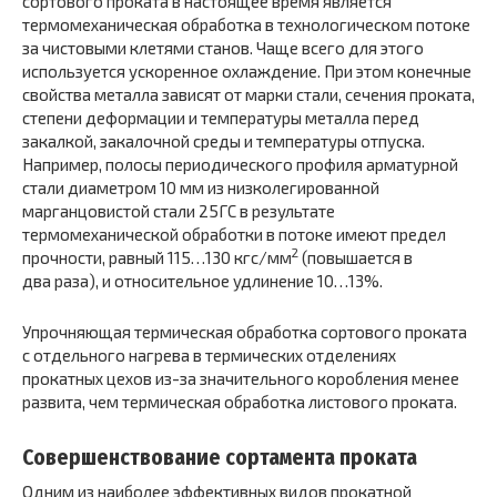
сортового проката в настоящее время является
термомеханическая обработка в технологическом потоке
за чистовыми клетями станов. Чаще всего для этого
используется ускоренное охлаждение. При этом конечные
свойства металла зависят от марки стали, сечения проката,
степени деформации и температуры металла перед
закалкой, закалочной среды и температуры отпуска.
Например, полосы периодического профиля арматурной
стали диаметром 10 мм из низколегированной
марганцовистой стали 25ГС в результате
термомеханической обработки в потоке имеют предел
2
прочности, равный 115…130 кгс/мм
(повышается в
два раза), и относительное удлинение 10…13%.
Упрочняющая термическая обработка сортового проката
с отдельного нагрева в термических отделениях
прокатных цехов из-за значительного коробления менее
развита, чем термическая обработка листового проката.
Совершенствование сортамента проката
Одним из наиболее эффективных видов прокатной