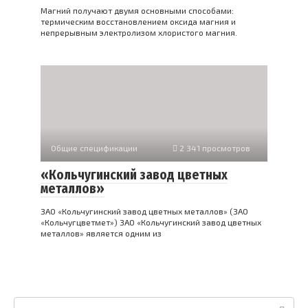
Магний получают двумя основными способами:
термическим восстановлением оксида магния и
непрерывным электролизом хлористого магния.
Общие спецификации
2 341 просмотров
«Кольчугинский завод цветных
металлов»
ЗАО «Кольчугинский завод цветных металлов» (ЗАО
«Кольчугцветмет») ЗАО «Кольчугинский завод цветных
металлов» является одним из
Поиск: