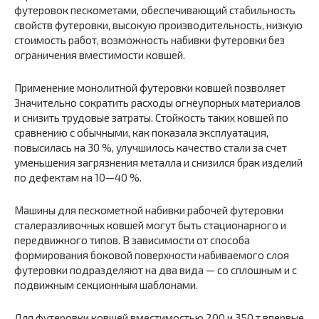
футеровок пескометами, обеспечи­вающий стабильность
свойств футеровки, высокую производитель­ность, низкую
стоимость работ, возможность набивки футеровки без
ограничения вместимости ковшей.
Применение монолитной футеровки ковшей позволяет
Значительно сократить расходы огнеупорных материалов
и снизить трудовые затраты. Стойкость таких ковшей по
сравнению с обычными, как по­казала эксплуатация,
повысилась на 30 %, улучшилось качество стали за счет
уменьшения загрязнения металла и снизился брак изде­лий
по дефектам на 10—40 %.
Машины для пескометной набивки рабочей футеровки
стале­разливочных ковшей могут быть стационарного и
передвижного ти­пов. В зависимости от способа
формирования боковой поверхности набиваемого слоя
футеровки подразделяют на два вида — со сплош­ным и с
подвижным секционным шаблонами.
Для футеровки ковшей вместимостью 200 и 350 т впервые