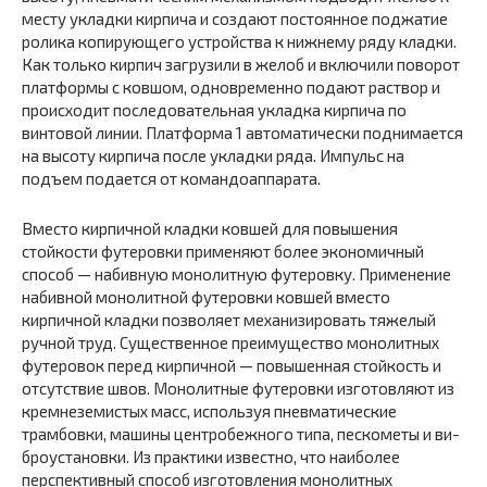
месту укладки кирпича и создают постоянное поджатие
ролика копирующего уст­ройства к нижнему ряду кладки.
Как только кирпич загрузили в желоб и включили поворот
платформы с ковшом, одновременно по­дают раствор и
происходит последовательная укладка кирпича по
винтовой линии. Платформа 1 автоматически поднимается
на высоту кирпича после укладки ряда. Импульс на
подъем подается от командоаппарата.
Вместо кирпичной кладки ковшей для повышения
стойкости футе­ровки применяют более экономичный
способ — набивную монолит­ную футеровку. Применение
набивной монолитной футеровки ковшей вместо
кирпичной кладки позволяет механизировать тяжелый
ручной труд. Существенное преимущество монолитных
футеровок перед кирпичной — повышенная стойкость и
отсутствие швов. Монолитные футеровки изготовляют из
кремнеземистых масс, используя пнев­матические
трамбовки, машины центробежного типа, пескометы и ви­
броустановки. Из практики известно, что наиболее
перспективный способ изготовления монолитных