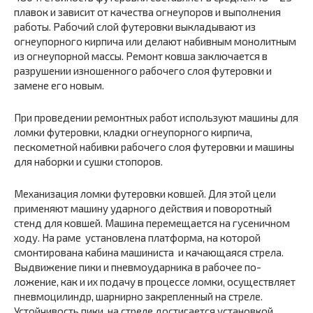
плавок и зависит от качества огнеупоров и выполнения
работы. Рабочий слой футеровки выкладывают из
огнеупорного кирпича или делают набивным монолитным
из огнеупорной массы. Ремонт ковша заключается в
разрушении изношенного рабочего слоя футеровки и
замене его новым.
При проведении ремонтных работ используют машины для
ломки футеровки, кладки огнеупорного кирпича,
пескометной набивки ра­бочего слоя футеровки и машины
для наборки и сушки стопоров.
Механизация ломки футеровки ковшей. Для этой цели
применяют машину ударного действия и поворотный
стенд для ковшей. Машина перемещается на гусеничном
ходу. На раме установлена платформа, на которой
смонтирована кабина машиниста и качаю­щаяся стрела.
Выдвижение пики и пневмоударника в рабочее по­
ложение, как и их подачу в процессе ломки, осуществляет
пневмо­цилиндр, шарнирно закрепленный на стреле.
Устойчивость пики на стреле достигается установкой