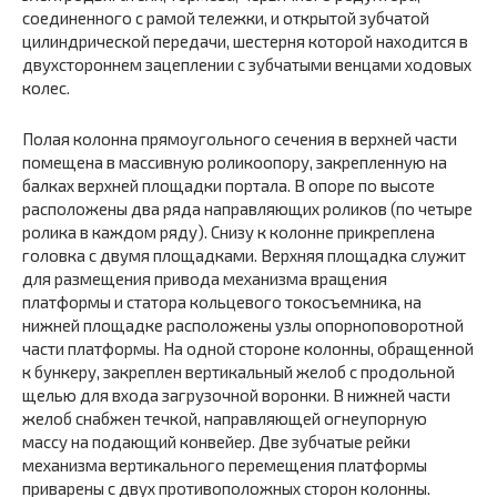
соединенного с рамой тележки, и открытой зубчатой
цилиндрической передачи, шестерня которой находится в
двухстороннем зацеплении с зубчатыми венцами ходовых
колес.
Полая колонна прямоугольного сечения в верхней части
помещена в массивную роликоопору, закрепленную на
балках верхней площадки портала. В опоре по высоте
расположены два ряда направляющих роликов (по четыре
ролика в каждом ряду). Снизу к колонне прикреп­лена
головка с двумя площадками. Верхняя площадка служит
для раз­мещения привода механизма вращения
платформы и статора кольце­вого токосъемника, на
нижней площадке расположены узлы опорно­поворотной
части платформы. На одной стороне колонны, обращенной
к бункеру, закреплен вертикальный желоб с продольной
щелью для входа загрузочной воронки. В нижней части
желоб снабжен течкой, направляющей огнеупорную
массу на подающий конвейер. Две зубчатые рейки
механизма вертикального перемещения платформы
прива­рены с двух противоположных сторон колонны.