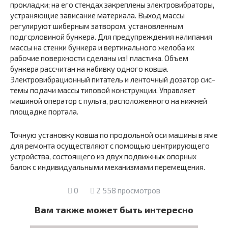
прокладки; на его стендах закреплены электровибраторы,
устраняющие зависа­ние материала. Выход массы
регулируют шиберным затвором, уста­новленным
подгсрловиной бункера. Для предупреждения налипания
массы на стенки бункера и вертикального желоба их
рабочие поверх­ности сделаны из! пластика. Объем
бункера рассчитан на набивку одно­го ковша.
Электровибрационный питатель и ленточный дозатор сис­
темы подачи массы типовой конструкции. Управляет
машиной опера­тор с пульта, расположенного на нижней
площадке портала.
Точную установку ковша по продольной оси машины в яме
для ремонта осуществляют с помощью центрирующего
устройства, со­стоящего из двух подвижных опорных
балок с индивидуальными меха­низмами перемещения.
0
2 558 просмотров
Вам также может быть интересно