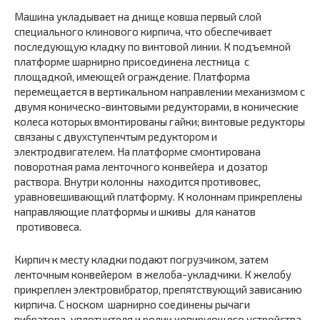
Машина укладывает на днище ковша первый слой
специального клинового кирпича, что обеспечивает
последующую кладку по вин­товой линии. К подъемной
платформе шарнирно присоеди­нена лестница с
площадкой, имеющей ограждение. Платформа
перемещается в вертикальном направлении механизмом с
двумя коническо-винтовыми редукторами, в конические
колеса которых вмонтированы гайки; винтовые редукторы
связаны с двухступенчтым редуктором и
электродвигателем. На платформе смонтирована
поворотная рама ленточного конвейера и дозатор
раствора. Внутри колонны находится противовес,
уравновешивающий плат­форму. К колоннам прикреплены
направляющие платформы и шкивы для канатов
противовеса.
Кирпич к месту кладки подают погрузчиком, затем
ленточным конвейером в желоба-укладчики. К желобу
прикреплен электровибратор, препятствующий зависанию
кирпича. С носком шарнирно соединены рычаги
вибратора-уплотнителя и ролик копи­рующего устройства.