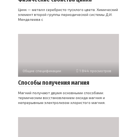
Цинк — металл серебристо-тусклого цвета. Химический
элемент второй группы периодической системы Д.И.
Менделеева с
Общие спецификации
1 844 просмотров
Способы получения магния
Магний получают двумя основными способами:
термическим восстановлением оксида магния и
непрерывным электролизом хлористого магния.