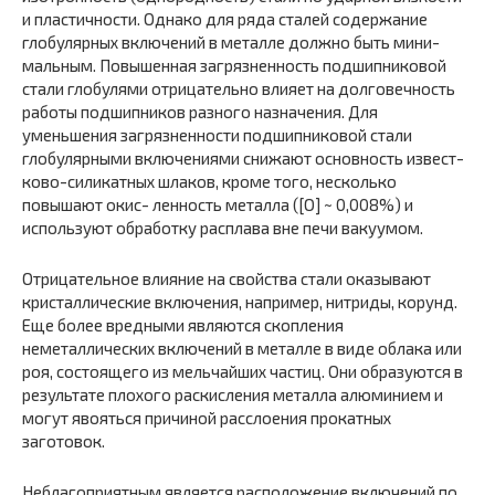
и пластичности. Однако для ряда сталей со­держание
глобулярных включений в металле должно быть мини­
мальным. Повышенная загрязненность подшипниковой
стали глобулями отрицательно влияет на долговечность
работы подшипников разного назначения. Для
уменьшения загрязненности подшипнико­вой стали
глобулярными включениями снижают основность извест­
ково-силикатных шлаков, кроме того, несколько
повышают окис- ленность металла ([О] ~ 0,008%) и
используют обработку расплава вне печи вакуумом.
Отрицательное влияние на свойства стали оказывают
кристалли­ческие включения, например, нитриды, корунд.
Еще более вредны­ми являются скопления
неметаллических включений в металле в ви­де облака или
роя, состоящего из мельчайших частиц. Они образуются в
результате плохого раскисления металла алюминием и
могут явояться причиной расслоения прокатных
заготовок.
Неблагоприят­ным является расположение включений по