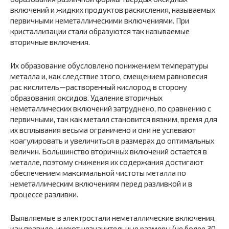
включений и жидких про­дуктов раскисления, называемых
первичными неметаллическими включениями. При
кристаллизации стали образуются так называемые
вторичные включения.
Их образование обусловлено понижением тем­пературы
металла и, как следствие этого, смещением равновесия
рас кислитель—растворенный кислород в сторону
образования оксидов. Удаление вторичных
неметаллических включений затруднено, по сравнению с
первичными, так как металл становится вязким, время для
их всплывания весьма ограничено и они не успевают
коагулиро­вать и увеличиться в размерах до оптимальных
величин. Большинст­во вторичных включений остается в
металле, поэтому снижения их содержания достигают
обеспечением максимальной чистоты метал­ла по
неметаллическим включениям перед разливкой и в
процессе разливки.
Выявляемые в электростали неметаллические включения,
как правило, имеют незначительные размеры (не более 30