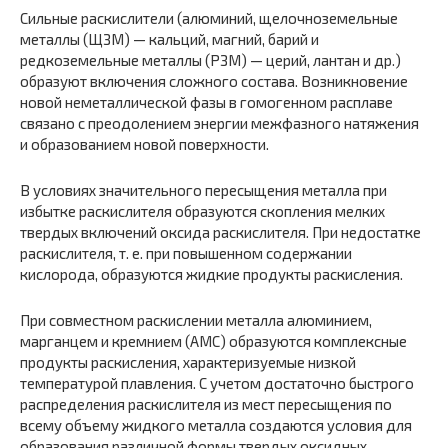
Сильные раскислители (алюминий, щелочноземельные
металлы (ЩЗМ) — кальций, магний, барий и
редкоземельные металлы (РЗМ) — церий, лантан и др.)
образуют включения сложного состава. Возник­новение
новой неметаллической фазы в гомогенном расплаве
связа­но с преодолением энергии межфазного натяжения
и образованием новой поверхности.
В условиях значительного пересыщения металла при
избытке рас­кислителя образуются скопления мелких
твердых включений оксида раскислителя. При недостатке
раскислителя, т. е. при повышенном содержании
кислорода, образуются жидкие продукты раскисления.
При совместном раскислении металла алюминием,
марганцем и кремнием (АМС) образуются комплексные
продукты раскисления, характеризуемые низкой
температурой плавления. С учетом доста­точно быстрого
распределения раскислителя из мест пересыщения по
всему объему жидкого металла создаются условия для
образова­ния различной формы твердых оксидных