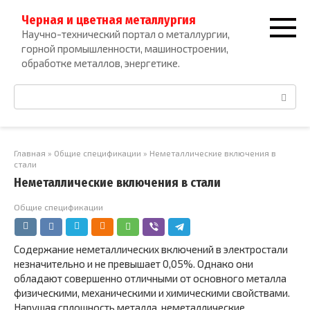
Перейти
Черная и цветная металлургия
к
Научно-технический портал о металлургии,
контенту
горной промышленности, машиностроении,
обработке металлов, энергетике.
Поиск:
Главная
»
Общие спецификации
»
Неметаллические включения в
стали
Неметаллические включения в стали
Общие спецификации
Содержание неметаллических включений в электростали
незна­чительно и не превышает 0,05%. Однако они
обладают совершенно отличными от основного металла
физическими, механическими и химическими свойствами.
Нарушая сплошность металла, неметал­лические