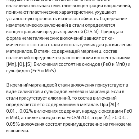
включения вызывают местные концентрации напряжений,
понижают пластические характеристики, ухудшают
усталостную прочность и износостойкость. Содержание
неметаллических вклю­чений в стали определяется
концентрациями вредных примесей (О,S,N). Природа и
форма неметаллических включений зависят от хи­
мического состава стали и используемых для раскисления
материа­лов. В стали, содержащей марганец, состав
включений определяется равновесными концентрациями
[Мп], [О], [S]. Включения состоят из оксидов (FеО и МпО) и
сульфидов (FеS и МпS).
В кремниймарганцевой стали включения присутствуют в
виде си­ликатов и сульфидов железа и марганца. Если в
стали присутствует алюминий, то состав включений
определяется его содержанием в ме­талле. При [Аl] ≤
0,01….0,02% включения содержат, наряду с оксида­ми FeO
и MnO, а также оксиды типа FeO•Al2O3, а при [Al] > 0,03…
0,05% включения состоят преимущественно из глинозема
и шпинели.