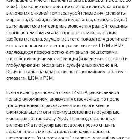
мкм). При ковке или прокатке слитков и литых заготовок
включения с низкой температурой плавления (силикаты
марганца, сульфиды железа и марганца, оксисульфиды)
вытягиваются в нитевидные включения разной толщины,
повышая тем самым анизотропность механических
свойств металла. Улучшение этого показателя достигают
использова­нием в качестве раскислителей ЩЗМ и РМЗ,
являющихся поверхно­стно-активными веществами,
способствующими модификации (из­менению состава) и
глобуляризации оксидных и сульфидных включе­ний.
Обычно сталь сначала раскисляют алюминием, а затем —
сплавами ЩЗМ и РЗМ.
Если в конструкционной стали 12ХНЗА, раскисленной
только алюминием, включения строчечные, то после
дополнительного рас­кисления металла в ковше
силикокальцием они преимущественно глобулярные,
имеющие состав СаО
• Аl
O
. Перевод строчечных
m
2
3
включений в глобулярные позволяет резко снизить
пораженность металла волосовинами, повысить
изотропность (однородность) ста­ли по ударной вязкости