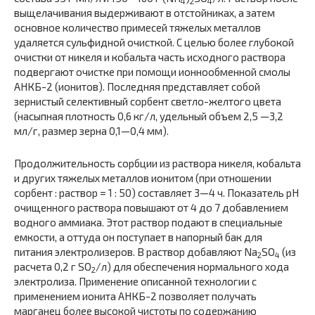
4
2
4
выщелачивания выдерживают в отстойниках, а затем
основное количество примесей тяжелых металлов
удаляется сульфидной очисткой. С целью более глубокой
очистки от никеля и кобальта часть исходного раствора
подвергают очистке при помощи ионнообменной смолы
АНКБ-2 (ионитов). Последняя представляет собой
зернистый селективный сорбент светло-желтого цвета
(насыпная плотность 0,6 кг/л, удельный объем 2,5 —3,2
мл/г, размер зерна 0,1—0,4 мм).
Продолжительность сорбции из раствора никеля, кобальта
и других тяжелых металлов ионитом (при отношении
сорбент : раствор = 1 : 50) составляет 3—4 ч. Показатель pH
очищенного раствора повышают от 4 до 7 добавлением
водного аммиака. Этот раствор подают в специальные
емкости, а оттуда он поступает в напорный бак для
питания электролизеров. В раствор добавляют Na
SO
(из
2
4
расчета 0,2 г SO
/л) для обеспечения нормального хода
2
электролиза. Применение описанной технологии с
применением ионита АНКБ-2 позволяет получать
марганец более высокой чистоты по содержанию