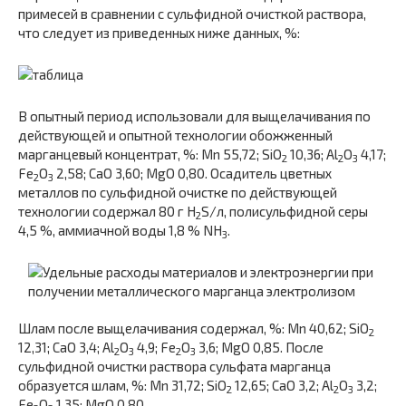
примесей в сравнении с сульфидной очисткой раствора,
что следует из приведенных ниже данных, %:
В опытный период использовали для выщелачивания по
действующей и опытной технологии обожженный
марганцевый концентрат, %: Mn 55,72; SiO
10,36; Al
O
4,17;
2
2
3
Fe
O
2,58; CaO 3,60; MgO 0,80. Осадитель цветных
2
3
металлов по сульфидной очистке по действующей
технологии содержал 80 г H
S/л, полисульфидной серы
2
4,5 %, аммиачной воды 1,8 % NH
.
3
Шлам после выщелачивания содержал, %: Mn 40,62; SiO
2
12,31; CaO 3,4; Al
O
4,9; Fe
O
3,6; MgO 0,85. После
2
3
2
3
сульфидной очистки раствора сульфата марганца
образуется шлам, %: Mn 31,72; SiO
12,65; CaO 3,2; Al
O
3,2;
2
2
3
Fe
O
1,35; MgO 0,80.