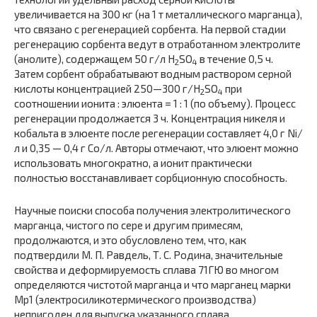
увеличивается на 300 кг (на 1 т металлического марганца),
что связано с регенерацией сорбента. На первой стадии
регенерацию сорбента ведут в отработанном электролите
(анолите), содержащем 50 г/л H
SO
в течение 0,5 ч.
2
4
Затем сорбент обрабатывают водным раствором серной
кислоты концентрацией 250—300 г/H
SO
при
2
4
соотношении ионита : элюента = 1 : 1 (по объему). Процесс
регенерации продолжается 3 ч. Концентрация никеля и
кобальта в элюенте после регенерации составляет 4,0 г Ni/
л и 0,35 — 0,4 г Co/л. Авторы отмечают, что элюент можно
использовать многократно, а ионит практически
полностью восстанавливает сорбционную способность.
Научные поиски способа получения электролитического
марганца, чистого по сере и другим примесям,
продолжаются, и это обусловлено тем, что, как
подтвердили М. П. Равдель, Т. С. Родина, значительные
свойства и деформируемость сплава 71ГЮ во многом
определяются чистотой марганца и что марганец марки
Мр1 (электросиликотермического производства)
непригоден для выпуска указанного сплава.