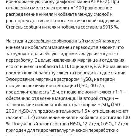
ионнообменную смолу (амфолит марки АНКБ-2). При
отношении смола : электролит = 1:100 равновесное
распределение никеля и кобальта между смолой и
раствором достигается после пятичасовой выдержки.
Степень сорбции никеля и кобальта составила 99,15 %.
На стадии десорбции сорбированный смолой наряду с
никелем и кобальтом марганец переходит в элюент, что
затрудняет дальнейшую гидрометаллургическую его
переработку. С целью извлечения марганца и отделения
его от никеля и кобальта Ш. П. Гоциридзе, Е. А. Кочиашвили
предложили обработку элюента проводить в две стадии.
Элюирование марганца раствором H
SO
на первой
2
4
стадии по режиму: концентрация H
SO
40 г/л,
2
4
продолжительность 1,5 ч, отношение ионит : элюент 1 : 1 —
обеспечило отделение марганца. На второй стадии —
элюирование никеля и кобальта раствором H
SO
(150—
2
4
200 г H
SO
/л, продолжительность 1,5 ч, отношение ионит
2
4
: элюент = 1:2) извлечение никеля и кобальта достигало 100
%. Полученный элюит состава NiSO
12,2 г/л, CoSO
1,2 г/л
4
4
пригоден для гидрометаллургической переработки с