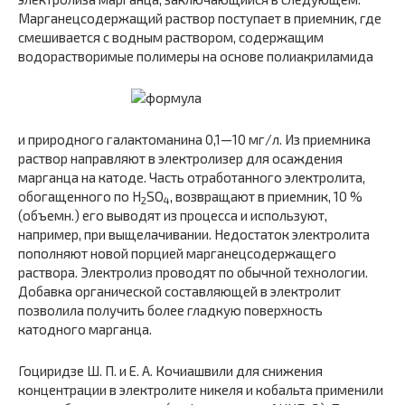
Марганецсодержащий раствор поступает в приемник, где
смешивается с водным раствором, содержащим
водорастворимые полимеры на основе полиакриламида
и природного галактоманина 0,1—10 мг/л. Из приемника
раствор направляют в электролизер для осаждения
марганца на катоде. Часть отработанного электролита,
обогащенного по H
SO
, возвращают в приемник, 10 %
2
4
(объемн.) его выводят из процесса и используют,
например, при выщелачивании. Недостаток электролита
пополняют новой порцией марганецсодержащего
раствора. Электролиз проводят по обычной технологии.
Добавка органической составляющей в электролит
позволила получить более гладкую поверхность
катодного марганца.
Гоциридзе Ш. П. и Е. А. Кочиашвили для снижения
концентрации в электролите никеля и кобальта применили