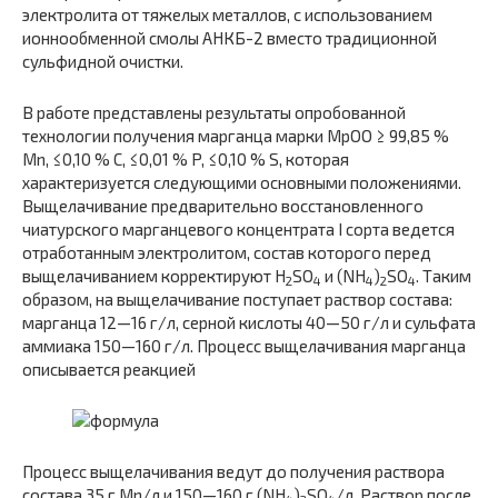
электролита от тяжелых металлов, с использованием
ионнообменной смолы АНКБ-2 вместо традиционной
сульфидной очистки.
В работе представлены результаты опробованной
технологии получения марганца марки МрОО ≥ 99,85 %
Mn, ≤0,10 % С, ≤0,01 % P, ≤0,10 % S, которая
характеризуется следующими основными положениями.
Выщелачивание предварительно восстановленного
чиатурского марганцевого концентрата I сорта ведется
отработанным электролитом, состав которого перед
выщелачиванием корректируют H
SO
и (NH
)
SO
. Таким
2
4
4
2
4
образом, на выщелачивание поступает раствор состава:
марганца 12—16 г/л, серной кислоты 40—50 г/л и сульфата
аммиака 150—160 г/л. Процесс выщелачивания марганца
описывается реакцией
Процесс выщелачивания ведут до получения раствора
состава 35 г Mn/л и 150—160 г (NH
)
SO
/л. Раствор после