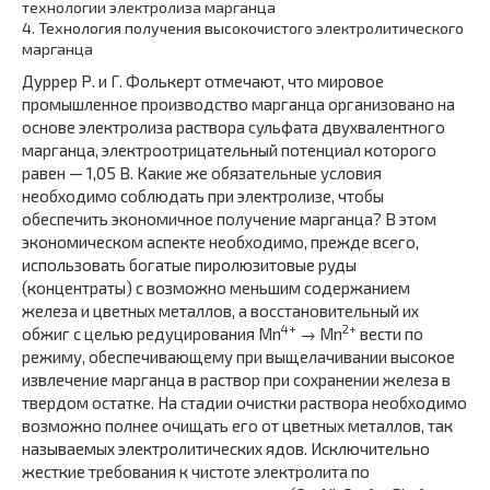
технологии электролиза марганца
4.
Технология получения высокочистого электролитического
марганца
Дуррер Р. и Г. Фолькерт отмечают, что мировое
промышленное производство марганца организовано на
основе электролиза раствора сульфата двухвалентного
марганца, электроотрицательный потенциал которого
равен — 1,05 В. Какие же обязательные условия
необходимо соблюдать при электролизе, чтобы
обеспечить экономичное получение марганца? В этом
экономическом аспекте необходимо, прежде всего,
использовать богатые пиролюзитовые руды
(концентраты) с возможно меньшим содержанием
железа и цветных металлов, а восстановительный их
4+
2+
обжиг с целью редуцирования Mn
→ Mn
вести по
режиму, обеспечивающему при выщелачивании высокое
извлечение марганца в раствор при сохранении железа в
твердом остатке. На стадии очистки раствора необходимо
возможно полнее очищать его от цветных металлов, так
называемых электролитических ядов. Исключительно
жесткие требования к чистоте электролита по