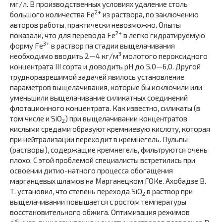
мг/л. В производственных условиях удаление столь
2+
большого количества Fe
из раствора, по заключению
авторов работы, практически невозможно. Опыты
2+
показали, что для перевода Fe
в легко гидратируемую
3+
форму Fe
в раствор па стадии выщелачивания
3
необходимо вводить 2—4 кг/м
молотого пероксидного
концентрата III сорта и доводить pH до 5,0—6,0. Другой
трудноразрешимой задачей явилось установление
параметров выщелачивания, которые бы исключили или
уменьшили выщелачивание силикатных соединений
флотационного концентрата. Как известно, силикаты (в
том числе и SiO
) при выщелачивании концентратов
2
кислыми средами образуют кремниевую кислоту, которая
при нейтрализации переходит в кремнегель. Пульпы
(растворы), содержащие кремнегель, фильтруются очень
плохо. С этой проблемой специалисты встретились при
освоении дитио-натного процесса обогащения
марганцевых шламов на Марганецком ГОКе. Ахобадзе В.
Т. установил, что степень перехода SiO
в раствор при
2
выщелачивании повышается с ростом температуры
восстановительного обжига. Оптимизация режимов