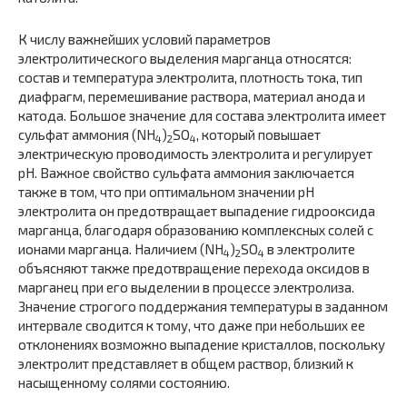
К числу важнейших условий параметров
электролитического выделения марганца относятся:
состав и температура электролита, плотность тока, тип
диафрагм, перемешивание раствора, материал анода и
катода. Большое значение для состава электролита имеет
сульфат аммония (NH
)
SO
, который повышает
4
2
4
электрическую проводимость электролита и регулирует
pH. Важное свойство сульфата аммония заключается
также в том, что при оптимальном значении pH
электролита он предотвращает выпадение гидрооксида
марганца, благодаря образованию комплексных солей с
ионами марганца. Наличием (NH
)
SO
в электролите
4
2
4
объясняют также предотвращение перехода оксидов в
марганец при его выделении в процессе электролиза.
Значение строгого поддержания температуры в заданном
интервале сводится к тому, что даже при небольших ее
отклонениях возможно выпадение кристаллов, поскольку
электролит представляет в общем раствор, близкий к
насыщенному солями состоянию.