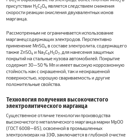
2
2
присутствии H
C
O
является следствием снижения
2
2
4
скорости реакции окисления двухвалентных ионов
марганца.
Рассмотренным не ограничивается использование
марганецсодержащих электродов. Перспективно
применение MnSO
в составе электролита, содержащего
4
также ZnSO
и Na
C
H
O
, для нанесения защитных
4
3
6
5
7
покрытий на стальные кузова автомобилей. Покрытие
содержит 30—50 % Mn и имеет высокую коррозионную
стойкость как с окрашенной, так и неокрашенной
поверхностью, хорошую свариваемость и другие
положительные свойства.
Технология получения высокочистого
электролитического марганца
Существенное отличие технологии производства
высокочистого металлического марганца марки МрОО
(ГОСТ 6008—85), освоенной в промышленных
электролизерах на ЗЗФ, заключается в глубокой очистке