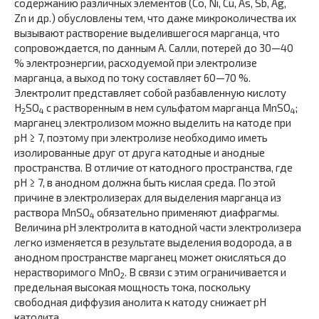
содержанию различных элементов (Co, Ni, Cu, As, Sb, Ag,
Zn и др.) обусловлены тем, что даже микроколичества их
вызывают растворение выделившегося марганца, что
сопровождается, по данным А. Салли, потерей до 30—40
% электроэнергии, расходуемой при электролизе
марганца, а выход по току составляет 60—70 %.
Электролит представляет собой разбавленную кислоту
H
SO
с растворенным в нем сульфатом марганца MnSO
;
2
4
4
марганец электролизом можно выделить на катоде при
pH ≥ 7, поэтому при электролизе необходимо иметь
изолированные друг от друга катодные и анодные
пространства. В отличие от катодного пространства, где
pH ≥ 7, в анодном должна быть кислая среда. По этой
причине в электролизерах для выделения марганца из
раствора MnSO
обязательно применяют диафрагмы.
4
Величина pH электролита в катодной части электролизера
легко изменяется в результате выделения водорода, а в
анодном пространстве марганец может окисляться до
нерастворимого MnO
. В связи с этим ограничивается и
2
предельная высокая мощность тока, поскольку
свободная диффузия анолита к катоду снижает pH
католита.