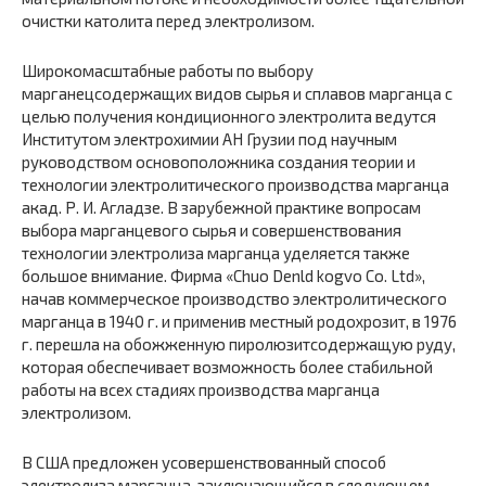
очистки католита перед электролизом.
Широкомасштабные работы по выбору
марганецсодержащих видов сырья и сплавов марганца с
целью получения кондиционного электролита ведутся
Институтом электрохимии АН Грузии под научным
руководством основоположника создания теории и
технологии электролитического производства марганца
акад. Р. И. Агладзе. В зарубежной практике вопросам
выбора марганцевого сырья и совершенствования
технологии электролиза марганца уделяется также
большое внимание. Фирма «Chuo Denld kogvo Со. Ltd»,
начав коммерческое производство электролитического
марганца в 1940 г. и применив местный родохрозит, в 1976
г. перешла на обожженную пиролюзитсодержащую руду,
которая обеспечивает возможность более стабильной
работы на всех стадиях производства марганца
электролизом.
В США предложен усовершенствованный способ
электролиза марганца, заключающийся в следующем.