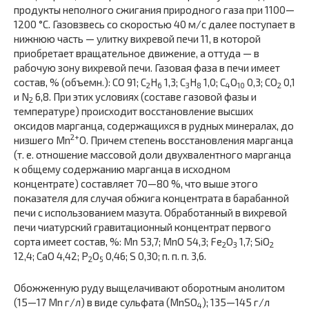
продукты неполного сжигания природного газа при 1100—
1200 °С. Газовзвесь со скоростью 40 м/с далее поступает в
нижнюю часть — улитку вихревой печи 11, в которой
приобретает вращательное движение, а оттуда — в
рабочую зону вихревой печи. Газовая фаза в печи имеет
состав, % (объемн.): СО 91; C
H
1,3; C
H
1,0; C
O
0,3; CO
0,1
2
6
3
8
4
10
2
и N
6,8. При этих условиях (составе газовой фазы и
2
температуре) происходит восстановление высших
оксидов марганца, содержащихся в рудных минералах, до
2+
низшего Mn
O. Причем степень восстановления марганца
(т. е. отношение массовой доли двухвалентного марганца
к общему содержанию марганца в исходном
концентрате) составляет 70—80 %, что выше этого
показателя для случая обжига концентрата в барабанной
печи с использованием мазута. Обработанный в вихревой
печи чиатурский гравитационный концентрат первого
сорта имеет состав, %: Mn 53,7; MnO 54,3; Fe
O
1,7; SiO
2
3
2
12,4; CaO 4,42; P
O
0,46; S 0,30; п. п. п. 3,6.
2
5
Обожженную руду выщелачивают оборотным анолитом
(15—17 Mn г/л) в виде сульфата (MnSO
); 135—145 г/л
4