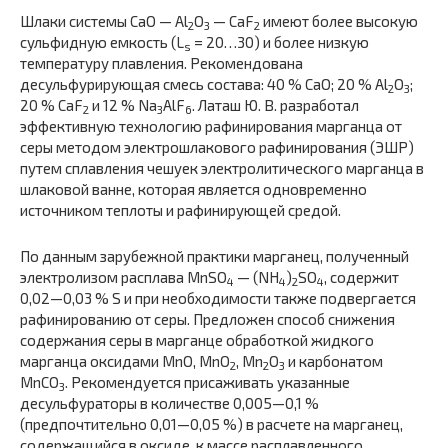
Шлаки системы CaO — Al
O
— CaF
имеют более высокую
2
3
2
сульфидную емкость (L
= 20…30) и более низкую
s
температуру плавления. Рекомендована
десульфурирующая смесь состава: 40 % CaO; 20 % Al
O
;
2
3
20 % CaF
и 12 % Na
AlF
. Латаш Ю. В. разработал
2
3
6
эффективную технологию рафинирования марганца от
серы методом электрошлакового рафинирования (ЭШР)
путем сплавления чешуек электролитического марганца в
шлаковой ванне, которая является одновременно
источником теплоты и рафинирующей средой.
По данным зарубежной практики марганец, полученный
электролизом расплава MnSO
— (NH
)
SO
, содержит
4
4
2
4
0,02—0,03 % S и при необходимости также подвергается
рафинированию от серы. Предложен способ снижения
содержания серы в марганце обработкой жидкого
марганца оксидами MnO, MnO
, Mn
O
и карбонатом
2
2
3
MnCO
. Рекомендуется присаживать указанные
3
десульфураторы в количестве 0,005—0,1 %
(предпочтительно 0,01—0,05 %) в расчете на марганец,
содержащийся в оксиде, к массе расплавленного