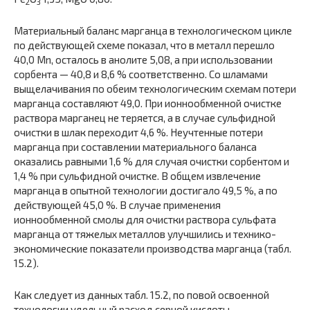
2
3
Материальный баланс марганца в технологическом цикле
по действующей схеме показал, что в металл перешло
40,0 Mn, осталось в анолите 5,08, а при использовании
сорбента — 40,8 и 8,6 % соответственно. Со шламами
выщелачивания по обеим технологическим схемам потери
марганца составляют 49,0. При ионнообменной очистке
раствора марганец не теряется, а в случае сульфидной
очистки в шлак переходит 4,6 %. Неучтенные потери
марганца при составлении материального баланса
оказались равными 1,6 % для случая очистки сорбентом и
1,4 % при сульфидной очистке. В общем извлечение
марганца в опытной технологии достигало 49,5 %, а по
действующей 45,0 %. В случае применения
ионнообменной смолы для очистки раствора сульфата
марганца от тяжелых металлов улучшились и технико-
экономические показатели производства марганца (табл.
15.2).
Как следует из данных табл. 15.2, по повой освоенной
технологии удельный расход серной кислоты