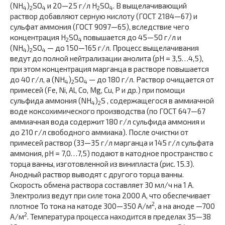
(NH
)
SO
и 20—25 г/л H
SO
. В выщелачивающий
4
2
4
2
4
раствор добавляют серную кислоту (ГОСТ 2184—67) и
сульфат аммония (ГОСТ 9097—65), вследствие чего
концентрация H
SO
повышается до 45—50 г/л и
2
4
(NH
)
SO
— до 150—165 г/л. Процесс выщелачивания
4
2
4
ведут до полной нейтрализации анолита (pH = 3,5…4,5),
при этом концентрация марганца в растворе повышается
до 40 г/л, а (NH
)
SO
— до 180 г/л. Раствор очищается от
4
2
4
примесей (Fe, Ni, Al, Co, Mg, Cu, P и др.) при помощи
сульфида аммония (NH
)
S , содержащегося в аммиачной
4
2
воде коксохимического производства (по ГОСТ 647—67
аммиачная вода содержит 180 г/л сульфида аммония и
до 210 г/л свободного аммиака). После очистки от
примесей раствор (33—35 г/л марганца и 145 г/л сульфата
аммония, pH = 7,0…7,5) подают в катодное пространство с
торца ванны, изготовленной из винипласта (рис. 15.3).
Анодный раствор выводят с другого торца ванны.
Скорость обмена раствора составляет 30 мл/ч на 1 А.
Электролиз ведут при силе тока 2000 А, что обеспечивает
2
плотное То тока на катоде 300—350 А/м
, а на аноде —700
2
А/м
. Температура процесса находится в пределах 35—38