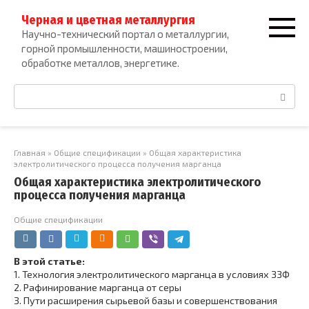
Перейти
Черная и цветная металлургия
к
Научно-технический портал о металлургии,
контенту
горной промышленности, машиностроении,
обработке металлов, энергетике.
Поиск:
Главная
»
Общие спецификации
»
Общая характеристика
электролитического процесса получения марганца
Общая характеристика электролитического
процесса получения марганца
Общие спецификации
В этой статье:
1.
Технология электролитического марганца в условиях ЗЗФ
2.
Рафинирование марганца от серы
3.
Пути расширения сырьевой базы и совершенствования