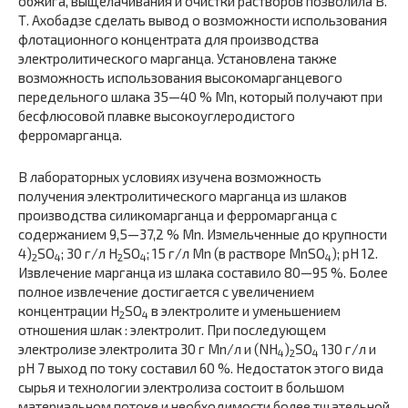
обжига, выщелачивания и очистки растворов позволила В.
Т. Ахобадзе сделать вывод о возможности использования
флотационного концентрата для производства
электролитического марганца. Установлена также
возможность использования высокомарганцевого
передельного шлака 35—40 % Mn, который получают при
бесфлюсовой плавке высокоуглеродистого
ферромарганца.
В лабораторных условиях изучена возможность
получения электролитического марганца из шлаков
производства силикомарганца и ферромарганца с
содержанием 9,5—37,2 % Mn. Измельченные до крупности
4)
SO
; 30 г/л H
SO
; 15 г/л Mn (в растворе MnSO
); pH 12.
2
4
2
4
4
Извлечение марганца из шлака составило 80—95 %. Более
полное извлечение достигается с увеличением
концентрации H
SO
в электролите и уменьшением
2
4
отношения шлак : электролит. При последующем
электролизе электролита 30 г Mn/л и (NH
)
SO
130 г/л и
4
2
4
pH 7 выход по току составил 60 %. Недостаток этого вида
сырья и технологии электролиза состоит в большом
материальном потоке и необходимости более тщательной