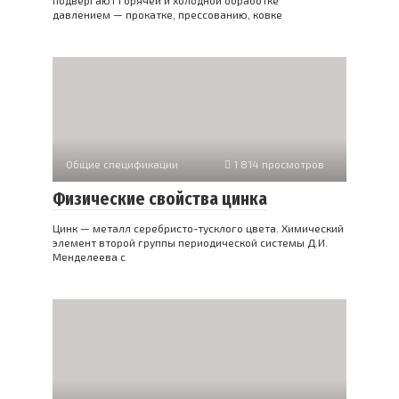
подвергают горячей и холодной обработке
давлением — прокатке, прессованию, ковке
Общие спецификации
1 814 просмотров
Физические свойства цинка
Цинк — металл серебристо-тусклого цвета. Химический
элемент второй группы периодической системы Д.И.
Менделеева с