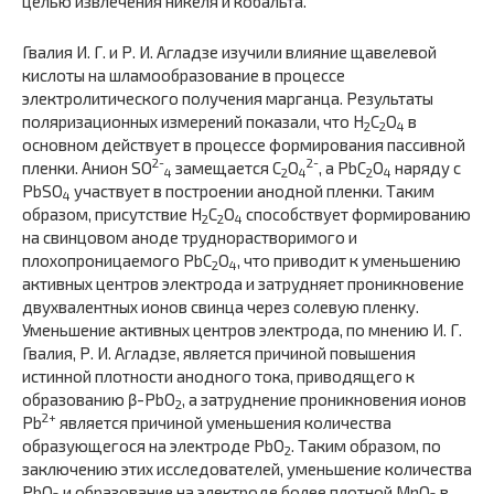
целью извлечения никеля и кобальта.
Гвалия И. Г. и Р. И. Агладзе изучили влияние щавелевой
кислоты на шламообразование в процессе
электролитического получения марганца. Результаты
поляризационных измерений показали, что H
C
O
в
2
2
4
основном действует в процессе формирования пассивной
2-
2-
пленки. Анион SO
замещается C
O
, а PbC
O
наряду с
4
2
4
2
4
PbSO
участвует в построении анодной пленки. Таким
4
образом, присутствие H
C
O
способствует формированию
2
2
4
на свинцовом аноде труднорастворимого и
плохопроницаемого PbC
O
, что приводит к уменьшению
2
4
активных центров электрода и затрудняет проникновение
двухвалентных ионов свинца через солевую пленку.
Уменьшение активных центров электрода, по мнению И. Г.
Гвалия, Р. И. Агладзе, является причиной повышения
истинной плотности анодного тока, приводящего к
образованию β-PbO
, а затруднение проникновения ионов
2
2+
Pb
является причиной уменьшения количества
образующегося на электроде PbO
. Таким образом, по
2
заключению этих исследователей, уменьшение количества
PbO
и образование на электроде более плотной MnO
в