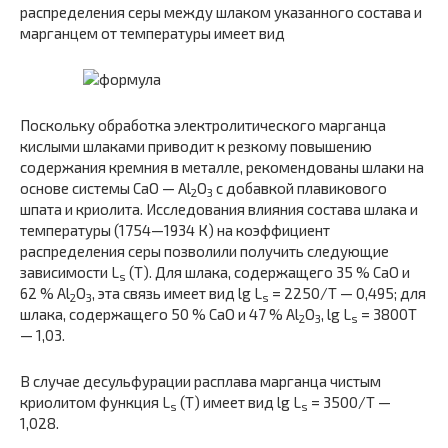
распределения серы между шлаком указанного состава и
марганцем от температуры имеет вид
Поскольку обработка электролитического марганца
кислыми шлаками приводит к резкому повышению
содержания кремния в металле, рекомендованы шлаки на
основе системы CaO — Al
O
с добавкой плавикового
2
3
шпата и криолита. Исследования влияния состава шлака и
температуры (1754—1934 К) на коэффициент
распределения серы позволили получить следующие
зависимости L
(Т). Для шлака, содержащего 35 % CaO и
s
62 % Al
O
, эта связь имеет вид lg L
= 2250/T — 0,495; для
2
3
s
шлака, содержащего 50 % CaO и 47 % Al
O
, lg L
= 3800T
2
3
s
— 1,03.
В случае десульфурации расплава марганца чистым
криолитом функция L
(Т) имеет вид lg L
= 3500/T —
s
s
1,028.