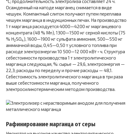
°С; продолжительность электролиза составляет 24 ч.
Осажденный на катоде марганец снимается в виде
чешуек. Компактный слиток получают путем переплава
чешуек марганца в индукционных печах. На производство
1 т марганца расходуется 4000—4200 кг марганцевого
концентрата (48 % Mn), 1300—1500 кг серной кислоты (75
% H
SO
), 1600—1900 кг сульфата аммония, 500—550 кг
2
4
аммиачной воды, 0,45—0,50 т условного топлива при
расходе электроэнергии 10 500—12 000 кВт • ч. Структура
себестоимости производства 1 т электролитического
марганца следующая, %: сырье — 29,6, электроэнергия —
22,3; расходы по переделу и прочие расходы — 48,1.
Себестоимость электролитического марганца в три раза
выше себестоимости марганца, полученного
электросиликотермическим методом производства.
Рафинирование марганца от серы
Несмотря на высокое качество электролитического