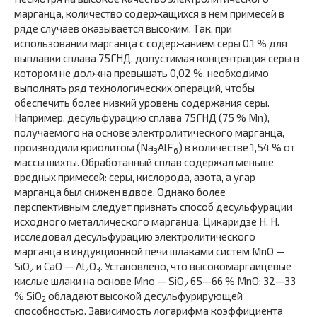
марганца, количество содержащихся в нем примесей в
ряде случаев оказывается высоким. Так, при
использовании марганца с содержанием серы 0,1 % для
выплавки сплава 75ГНД, допустимая концентрация серы в
котором не должна превышать 0,02 %, необходимо
выполнять ряд технологических операций, чтобы
обеспечить более низкий уровень содержания серы.
Например, десульфурацию сплава 75ГНД (75 % Mn),
получаемого на основе электролитического марганца,
производили криолитом (Na
AlF
) в количестве 1,54 % от
3
6
массы шихты. Обработанный сплав содержал меньше
вредных примесей: серы, кислорода, азота, а угар
марганца был снижен вдвое. Однако более
перспективным следует признать способ десульфурации
исходного металлического марганца. Цикаридзе Н. Н.
исследовал десульфурацию электролитического
марганца в индукционной печи шлаками систем MnO —
SiO
и СаО — Al
O
. Установлено, что высокомаргаицевые
2
2
3
кислые шлаки на основе Mno — SiO
65—66 % MnO; 32—33
2
% SiO
обладают высокой десульфурирующей
2
способностью. Зависимость логарифма коэффициента