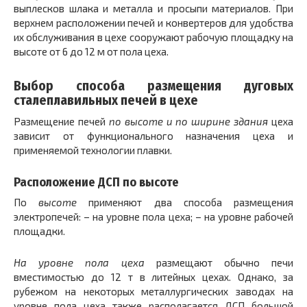
выплесков шлака и металла и просыпи материалов. При
верхнем расположении печей и конвертеров для удобства
их обслуживания в цехе сооружают рабочую площадку на
высоте от 6 до 12 м от пола цеха.
Выбор способа размещения дуговых
сталеплавильных печей в цехе
Размещение печей
по высоте и по ширине здания
цеха
зависит от функционального назначения цеха и
применяемой технологии плавки.
Расположение ДСП по высоте
По
высоте
применяют два способа размещения
электропечей: – на уровне пола цеха; – на уровне рабочей
площадки.
На уровне пола цеха
размещают обычно печи
вместимостью до 12 т в литейных цехах. Однако, за
рубежом на некоторых металлургических заводах на
уровне пола цеха также располагается ДСП большой