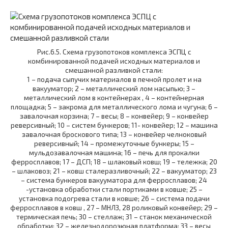
Рис.6.5. Схема грузопотоков комплекса ЭСПЦ с
комбинированной подачей исходных материалов и
смешанной разливкой стали:
1 – подача сыпучих материалов в печной пролет и на
вакууматор; 2 – металлический лом насыпью; 3 –
металлический лом в контейнерах , 4 – контейнерная
площадка; 5 – закрома для металлического лома и чугуна; 6 –
завалочная корзина; 7 – весы; 8 – конвейер; 9 – конвейер
реверсивный; 10 – систем бункеров; 11- конвейер; 12 – машина
завалочная броскового типа; 13 – конвейер челноковый
реверсивный; 14 – промежуточные бункеры; 15 –
мульдозавалочная машина; 16 – печь для прокалки
ферросплавов; 17 – ДСП; 18 – шлаковый ковш; 19 – тележка; 20
– шлаковоз; 21 – ковш сталеразливочный; 22 – вакууматор; 23
– система бункеров вакууматора для ферросплавов; 24
-установка обработки стали портиками в ковше; 25 –
установка подогрева стали в ковше; 26 – система подачи
ферросплавов в ковш , 27 – МНЛЗ, 28 роликовый конвейер; 29 –
термическая печь; 30 – стеллаж; 31 – станок механической
обработки; 32 – железнодороэюная платформа; 33 – весы