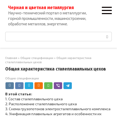
Перейти
Черная и цветная металлургия
к
Научно-технический портал о металлургии,
контенту
горной промышленности, машиностроении,
обработке металлов, энергетике.
Поиск:
Главная
»
Общие спецификации
»
Общая характеристика
сталеплавильных цехов
Общая характеристика сталеплавильных цехов
Общие спецификации
В этой статье:
1.
Состав сталеплавильного цеха
2.
Расположение сталеплавильного цеха
3.
Схема грузопотоков электросталеплавильного комплекса
4.
Унификация плавильных агрегатов и особенности их