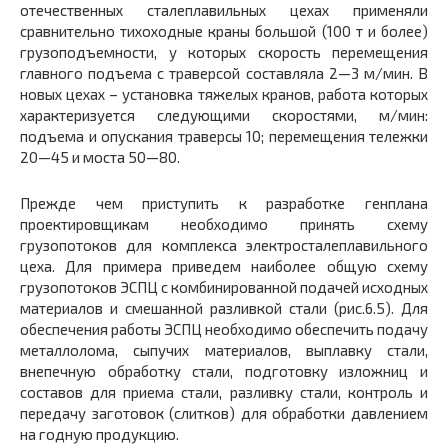
отечественных сталеплавильных цехах применяли
сравнительно тихоходные краны большой (100 т и более)
грузоподъемности, у которых скорость перемещения
главного подъема с траверсой составляла 2—3 м/мин. В
новых цехах – установка тяжелых кранов, работа которых
характеризуется следующими скоростями, м/мин:
подъема и опускания траверсы 10; перемещения тележки
20—45 и моста 50—80.
Прежде чем приступить к разработке генплана
проектировщикам необходимо принять схему
грузопотоков для комплекса электросталеплавильного
цеха. Для примера приведем наиболее общую схему
грузопотоков ЭСПЦ с комбинированной подачей исходных
материалов и смешанной разливкой стали (рис.6.5). Для
обеспечения работы ЭСПЦ необходимо обеспечить подачу
металлолома, сыпучих материалов, выплавку стали,
внепечную обработку стали, подготовку изложниц и
составов для приема стали, разливку стали, контроль и
передачу заготовок (слитков) для обработки давлением
на годную продукцию.