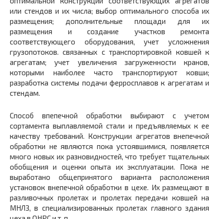
оптимальной конструкции соответствующих агрегатов
или стендов и их числа; выбор оптимального способа их
размещения; дополнительные площади для их
размещения и создание участков ремонта
соответствующего оборудования, учет усложнения
грузопотоков. связанных с транспортировкой ковшей к
агрегатам; учет увеличения загруженности кранов,
которыми наиболее часто транспортируют ковши;
разработка системы подачи ферросплавов к агрегатам и
стендам.
Способ впепечной обработки выбирают с учетом
сортамента выплавляемой стали и предъявляемых к ее
качеству требований. Конструкции агрегатов внепечной
обработки не являются пока устоявшимися, появляется
много новых их разновидностей, что требует тщательных
обобщения и оценки опыта их эксплуатации. Пока не
выработано общепринятого варианта расположения
установок внепечной обработки в цехе. Их размещают в
разливочных пролетах и пролетах передачи ковшей на
МНЛЗ, в специализированных пролетах главного здания
цеха в ОНРС и т. п.