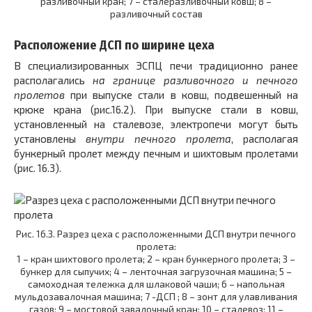
разливочный кран; 7 – сталеразливочный ковш; 8 –
разливочный состав
Расположение ДСП по ширине цеха
В специализированных ЭСПЦ печи традиционно ранее
располагались
на
границе разливочного и печного
пролетов
при выпуске стали в ковш, подвешенный на
крюке крана (рис.16.2). При выпуске стали в ковш,
установленный на сталевозе, электропечи могут быть
установлены
внутри печного пролета
, располагая
бункерный пролет между печным и шихтовым пролетами
(рис. 16.3).
Рис. 16.З. Разрез цеха с расположенными ДСП внутри печного
пролета:
1 – кран шихтового пролета; 2 – кран бункерного пролета; 3 –
бункер для сыпучих; 4 – ленточная загрузочная машина; 5 –
самоходная тележка для шлаковой чаши; 6 – напольная
мульдозавалочная машина; 7 -ДСП ; 8 – зонт для улавливания
газов; 9 – мостовой завалочный кран; 10 – сталевоз; 11 –