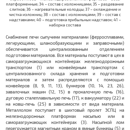
платформенные; 34 – состав с изложницами; 35 – раздевание
слитков; 36 – нагревательные колодцы; 37 – охлаждение и
чистка изложниц; 38 – состав с изложницами; 39 – состав с
надставками; 40 – подготовка прибыльных надставок; 41 –
наборка состава
Снабжение печи сыпучими материалами (ферросплавами,
легирующими, шлакообразующими и заправочными)
обеспечивается централизованным отделением
подготовки материалов. Все материалы поступают в цех в
саморазгружающихся контейнерах железнодорожным
транспортом (1) или конвейерным транспортом с
централизованного склада хранения и подготовки
материалов и затем распределяются с помощью
конвейеров (8, 9, 11, 13), бункеров (10, 14, 23, 26),
завалочных машин (12, 15) в прокалочную печь (16),
дуговую сталеплавильную печь (17), к вакууматору (22) и
на ковш-печь (25) в зависимости от вида материала.
Металлолом поступает в шихтовый пролет ЭСПЦ на
железнодорожных платформах насыпью или в
саморазгружающих контейнерах (3). Насыпной лом
перегружается магнитным краном в ямные бункеры (5) и