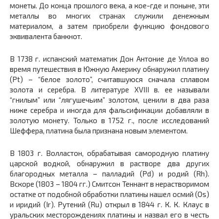
монеты. До конца прошлого века, а кое-где и поныне, эти
металлы во многих странах служили денежным
материалом, а затем приобрели функцию фондового
эквивалента банкнот.
В 1738 г. испанский математик Дон Антоние де Уллоа во
время путешествия в Южную Америку обнаружил платину
(Pt) – “белое золото”, считавшуюся сначала сплавом
золота и серебра. В литературе XVIII в. ее называли
“гнилым” или “лягушечьим” золотом, ценили в два раза
ниже серебра и иногда для фальсификации добавляли в
золотую монету. Только в 1752 г., после исследований
Шеффера, платина была признана новым элементом.
В 1803 г. Волластон, обрабатывая самородную платину
царской водкой, обнаружил в растворе два других
благородных металла – палладий (Pd) и родий (Rh).
Вскоре (1803 – 1804 гг.) Смитсон Теннант в нерастворимом
остатке от подобной обработки платины нашел осмий (Os)
и иридий (Ir). Рутений (Ru) открыл в 1844 г. К. К. Клаус в
уральских месторождениях платины и назвал его в честь