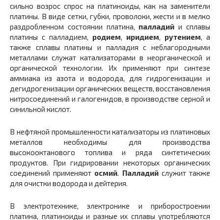
сильно возрос спрос на платиноиды, как на заменители
платины. В виде сетки, губки, проволоки, жести и в мелко
раздробленном состоянии платина,
пал
ладий
и сплавы
платины с палладием,
родием
,
иридием
,
рутением
, а
также сплавы платины и палладия с неблагородными
металлами служат катализаторами в неорганической и
органической технологии. Их применяют при синтезе
аммиака из азота и водорода, для гидрогенизации и
дегидрогенизации органических веществ, восстановления
нитросоединений и галогенидов, в производстве серной и
синильной кислот.
В нефтяной промышленности катализаторы из платиновых
металлов необходимы для производства
высокооктанового топлива и ряда синтетических
продуктов. При гидрировании некоторых органических
соединений применяют
осмий
.
Палладий
служит также
для очистки водорода и дейтерия.
В электротехнике, электронике и приборостроении
платина, платиноиды и разные их сплавы употребляются