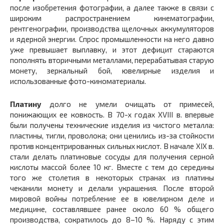
после изобретения фотографии, а далее также в связи с
широким распространением кинематографии,
рентгенографии, производства щелочных аккумуляторов
и ядерной энергии. Спрос промышленности на него давно
уже превышает выплавку, и этот дефицит стараются
пополнять вторичными металлами, перерабатывая старую
монету, зеркальный бой, ювелирные изделия и
использованные фото-киноматериалы.
Платину
долго не умели очищать от примесей,
понижающих ее ковкость. В 70-х годах XVIII в. впервые
были получены технические изделия из чистого металла:
пластины, тигли, проволока; они ценились из-за стойкости
против концентрированных сильных кислот. В начале XIX в.
стали делать платиновые сосуды для получения серной
кислоты массой более 10 кг. Вместе с тем до середины
того же столетия в некоторых странах из платины
чеканили монету и делали украшения. После второй
мировой войны потребление ее в ювелирном деле и
медицине, составлявшее ранее около 60 % общего
производства, сократилось до 8–10 %. Наряду с этим