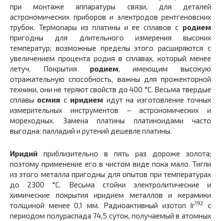
при монтаже аппаратуры связи, для деталей
астрономических приборов и электродов рентгеновских
трубок. Термопары из платины и ее сплавов с
родием
пригодны для длительного измерения высоких
температур; возможные пределы этого расширяются с
увеличением процента родия в сплавах, который менее
летуч. Покрытия
родием
, имеющим высокую
отражательную способность, важны для прожекторной
техники, они не теряют свойств до 400 °С. Весьма твердые
сплавы
осмия
с
иридием
идут на изготовление точных
измерительных инструментов – астрономических и
мореходных. Замена платины платиноидами часто
выгодна: палладий и рутений дешевле платины.
Иридий
приблизительно в пять раз дороже золота;
поэтому применение его в чистом виде пока мало. Тигли
из этого металла пригодны для опытов при температурах
до 2300 °С. Весьма стойки электролитические и
химические покрытия иридием металлов и керамики
192
толщиной менее 0,1 мм. Радиоактивный изотоп Ir
с
периодом полураспада 74,5 суток, получаемый в атомных