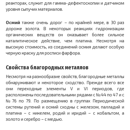
реакторах, служит для гамма-дефектоскопии и датчиком
уровня сыпучих материалов.
Осмий
также очень дорог – по крайней мере, в 30 раз
дороже золота. В некоторых реакциях гидронизации
органических веществ он оказывает более сильное
каталитическое действие, чем платина. Несмотря на
высокую стоимость, из соединений осмия делают особую
черную краску для росписи фарфора.
Свойства благородных металлов
Несмотря на разнообразие свойств, благородные металлы
обнаруживают и некоторое сходство. Прежде всего все
они переходные элементы V и VI периодов, где
расположены последовательными рядами с №44 по 47 и с
№76 по 79. По размещению в группах Периодической
системы рутений и осмий сходны с железом, палладий и
платина – с никелем, родий и иридий – с кобальтом, а
золото и серебро – с медью.