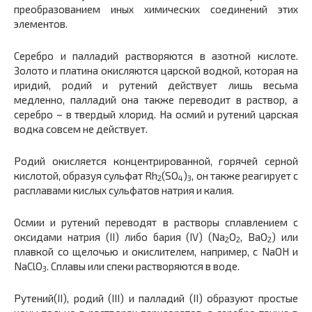
преобразованием иных химических соединений этих
элементов.
Серебро и палладий растворяются в азотной кислоте.
Золото и платина окисляются царской водкой, которая на
иридий, родий и рутений действует лишь весьма
медленно, палладий она также переводит в раствор, а
серебро – в твердый хлорид. На осмий и рутений царская
водка совсем не действует.
Родий окисляется концентрированной, горячей серной
кислотой, образуя сульфат Rh
(SO
)
, он также реагирует с
2
4
3
расплавами кислых сульфатов натрия и калия.
Осмии и рутений переводят в растворы сплавлением с
оксидами натрия (II) либо бария (IV) (Na
O
, BaO
) или
2
2
2
плавкой со щелочью и окислителем, например, с NaOH и
NaClO
. Сплавы или спеки растворяются в воде.
3
Рутений(II), родий (III) и палладий (II) образуют простые