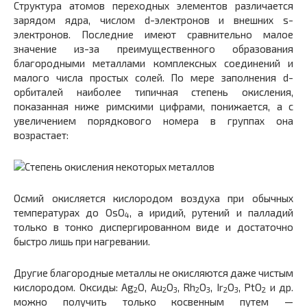
Структура атомов переходных элементов различается
зарядом ядра, числом d-электронов и внешних s-
электронов. Последние имеют сравнительно малое
значение из-за преимущественного образования
благородными металлами комплексных соединений и
малого числа простых солей. По мере заполнения d-
орбиталей наиболее типичная степень окисления,
показанная ниже римскими цифрами, понижается, а с
увеличением порядкового номера в группах она
возрастает:
Осмий окисляется кислородом воздуха при обычных
температурах до OsO
, а иридий, рутений и палладий
4
только в тонко диспергированном виде и достаточно
быстро лишь при нагревании.
Другие благородные металлы не окисляются даже чистым
кислородом. Оксиды: Ag
O, Au
O
, Rh
O
, Ir
O
, PtO
и др.
2
2
3
2
3
2
3
2
можно получить только косвенным путем —