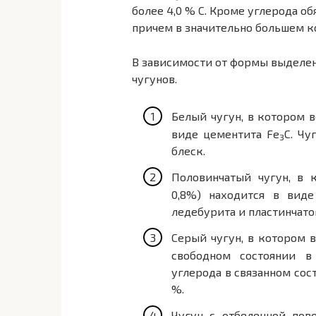
более 4,0 % С. Кроме углерода об
причем в значительно большем ко
В зависимости от формы выделе
чугунов.
Белый чугун, в котором в
виде цементита Fe
С. Чу
3
блеск.
Половинчатый чугун, в 
0,8%) находится в виде
ледебурита и пластинчато
Серый чугун, в котором в
свободном состоянии в
углерода в связанном сос
%.
Чугун с отбеленной пов