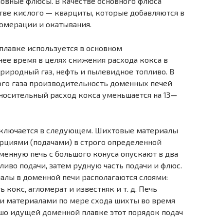
овные флюсы. В качестве основного флюса
стве кислого — кварциты, которые добавляются в
ломерации и окатывания.
плавке используется в основном
ее время в целях снижения расхода кокса в
риродный газ, нефть и пылевидное топливо. В
го газа производительность доменных печей
тносительный расход кокса уменьшается на 13—
аключается в следующем. Шихтовые материалы
рциями (подачами) в строго определенной
менную печь с большого конуса опускают в два
пливо подачи, затем рудную часть подачи и флюс.
алы в доменной печи располагаются слоями:
ь кокс, агломерат и известняк и т. д. Печь
и материалами по мере схода шихты во время
шо идущей доменной плавке этот порядок подач