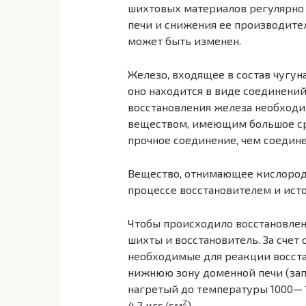
шихтовых материалов регулярно 
печи и снижения ее производите
может быть изменен.
Железо, входящее в состав чугуна
оно находится в виде соединений
восстановления железа необходим
веществом, имеющим большое ср
прочное соединение, чем соедин
Вещество, отнимающее кислород 
процессе восстановителем и исто
Чтобы происходило восстановлен
шихты и восстановитель. За счет
необходимые для реакции восста
нижнюю зону доменной печи (за
нагретый до температуры 1000— 
2
4,2 кгс/см
).