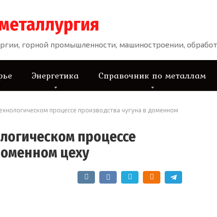
 металлургия
ргии, горной промышленности, машиностроении, обработ
рье
Энергетика
Справочник по металлам
ехнологическом процессе производства чугуна в доменном
ологическом процессе
доменном цеху