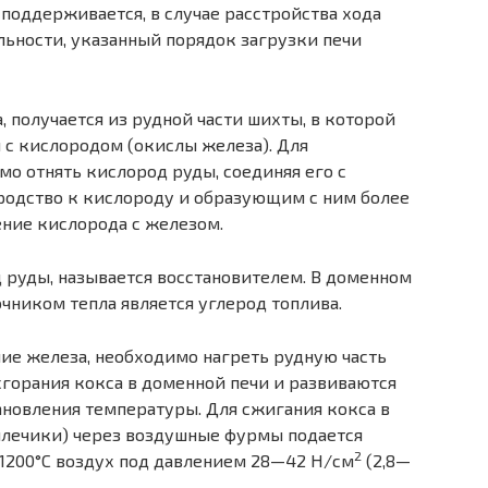
поддерживается, в случае расстройства хода
льности, указанный порядок загрузки печи
, получается из рудной части шихты, в которой
 с кислородом (окислы железа). Для
о отнять кислород руды, соединяя его с
одство к кислороду и образующим с ним более
ение кислорода с железом.
руды, называется восстановителем. В доменном
чником тепла является углерод топлива.
ие железа, необходимо нагреть рудную часть
 сгорания кокса в доменной печи и развиваются
новления температуры. Для сжигания кокса в
плечики) через воздушные фурмы подается
2
1200°С воздух под давлением 28—42 Н/см
(2,8—