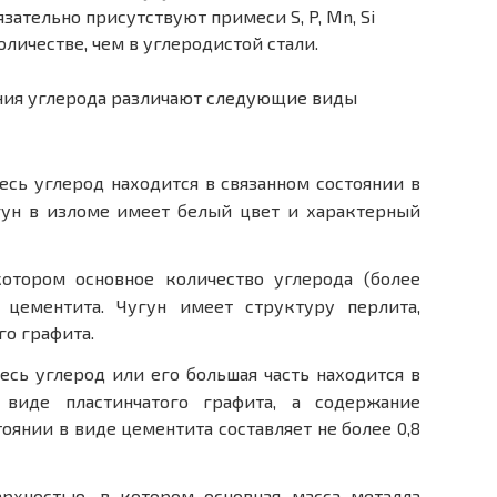
язательно присутствуют примеси S, P, Mn, Si
личестве, чем в углеродистой стали.
ния углерода различают следующие виды
есь углерод находится в связанном состоянии в
гун в изломе имеет белый цвет и характерный
котором основное количество углерода (более
 цементита. Чугун имеет структуру перлита,
го графита.
есь углерод или его большая часть находится в
 виде пластинчатого графита, а содержание
тоянии в виде цементита составляет не более 0,8
ерхностью, в котором основная масса металла