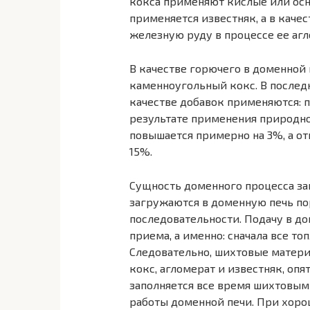
кокса применяют кислые или осн
применяется известняк, а в каче
железную руду в процессе ее аг
В качестве горючего в доменной 
каменноугольный кокс. В последн
качестве добавок применяются: п
результате применения природно
повышается примерно на 3%, а о
15%.
Сущность доменного процесса з
загружаются в доменную печь по
последовательности. Подачу в до
приема, а именно: сначала все то
Следовательно, шихтовые матери
кокс, агломерат и известняк, опят
заполняется все время шихтовым
работы доменной печи. При хоро