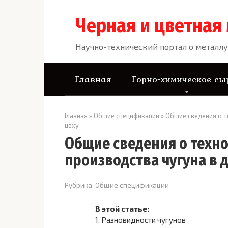
Перейти
к
Черная и цветная
контенту
Научно-технический портал о металлу
Главная
Горно-химическое сы
Главная
»
Общие спецификации
»
Общие сведения о т
цеху
Общие сведения о техн
производства чугуна в 
Рубрика:
Общие спецификации
В этой статье:
1.
Разновидности чугунов