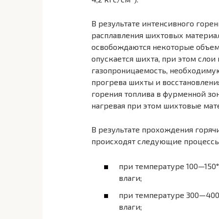
В результате интенсивного горен
расплавления шихтовых материало
освобождаются некоторые объемы
опускается шихта, при этом сло
газопроницаемость, необходимую
прогрева шихты и восстановлени
горения топлива в фурменной зо
нагревая при этом шихтовые мат
В результате прохождения горяч
происходят следующие процессы
при температуре 100—150
влаги;
при температуре 300—400
влаги;