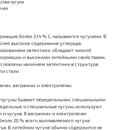
ства чугуна
ечах
ржащие более 2,14 % С, называются чугунами. В
более высокое содержание углерода,
разованием эвтектики, обладают низкой
еформации и высокими литейными свойствами.
условлены наличием эвтектики в структуре.
и стали.
чах, вагранках и электропечах.
 чугуны бывают передельными, специальными
редельные и специальные чугуны используют
и чугуна. В вагранках и электропечах
Около 20 % всего выплавляемого чугуна
ья. В литейном чугуне обычно содержится не