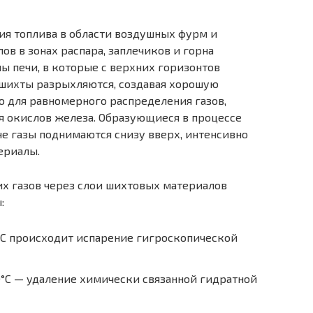
ия топлива в области воздушных фурм и
в в зонах распара, заплечиков и горна
 печи, в которые с верхних горизонтов
и шихты разрыхляются, создавая хорошую
 для равномерного распределения газов,
я окислов железа. Образующиеся в процессе
не газы поднимаются снизу вверх, интенсивно
ериалы.
их газов через слои шихтовых материалов
:
°С происходит испарение гигроскопической
°С — удаление химически связанной гидратной