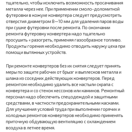
тщательно, чтобы исключить возможность просачивания
металла через нее. При применении смоло-доломитной
футеровки в кожухе конвертера следует предусмотреть
отверстия диаметром 8—10 мм для удаления паров воды
при сушке футеровки после ремонта. По окончании
ремонта футеровку конвертера надо тщательно
просушить « разогреть, применяя газообразное топливо.
Продукты горения необходимо отводить наружу цеха при
помощи вытяжных устройств.
При ремонте конвертеров без их снятия следует принять
меры по защите рабочих от брызг и выплесков металла и
шлака из соседних действующих конвертеров. Перед
ремонтом необходимо удалить все настыли скрапа с
конвертера и со стенок кессонов или каминов. Ремонтный
персонал надо обеспечить спецодеждой и защитными
средствами, в частности предохранительными касками.
Для улучшения условий труда при выполнении горячих и
холодных ремонтов конвертеров необходимо применять
приточную обдувающую вентиляцию с охлаждением
воздуха в летнее время.