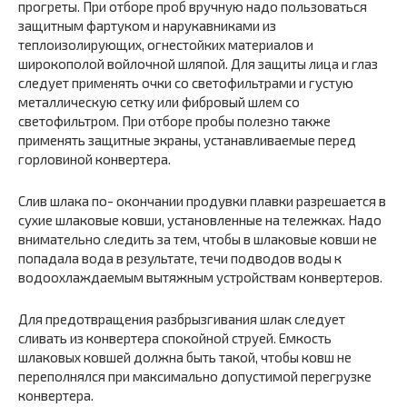
прогреты. При отборе проб вручную надо пользоваться
защитным фартуком и нарукавниками из
теплоизолирующих, огнестойких материалов и
широкополой войлочной шляпой. Для защиты лица и глаз
следует применять очки со светофильтрами и густую
металлическую сетку или фибровый шлем со
светофильтром. При отборе пробы полезно также
применять защитные экраны, устанавливаемые перед
горловиной конвертера.
Слив шлака по- окончании продувки плавки разрешается в
сухие шлаковые ковши, установленные на тележках. Надо
внимательно следить за тем, чтобы в шлаковые ковши не
попадала вода в результате, течи подводов воды к
водоохлаждаемым вытяжным устройствам конвертеров.
Для предотвращения разбрызгивания шлак следует
сливать из конвертера спокойной струей. Емкость
шлаковых ковшей должна быть такой, чтобы ковш не
переполнялся при максимально допустимой перегрузке
конвертера.