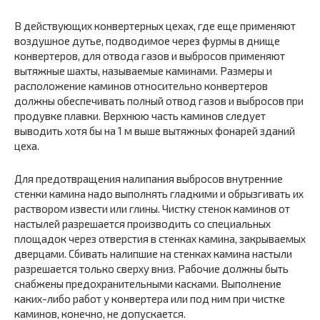
В действующих конвертерных цехах, где еще применяют
воздушное дутье, подводимое через фурмы в днище
конвертеров, для отвода газов и выбросов применяют
вытяжные шахты, называемые каминами. Размеры и
расположение каминов относительно конвертеров
должны обеспечивать полный отвод газов и выбросов при
продувке плавки. Верхнюю часть каминов следует
выводить хотя бы на 1 м выше вытяжных фонарей зданий
цеха.
Для предотвращения налипания выбросов внутренние
стенки камина надо выполнять гладкими и обрызгивать их
раствором извести или глины. Чистку стенок каминов от
настылей разрешается производить со специальных
площадок через отверстия в стенках камина, закрываемых
дверцами. Сбивать налипшие на стенках камина настыли
разрешается только сверху вниз. Рабочие должны быть
снабжены предохранительными касками. Выполнение
каких-либо работ у конвертера или под ним при чистке
каминов, конечно, не допускается.