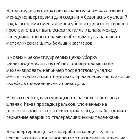
В действующих цехах при незначительном расстоянии
между конвертерами для создания безопасных условий
труда во время смены днищ и уборки подконвертерного
пространства от выплесков металла и шлака между
соседними конвертерами необходимо устанавливать
металлические щиты больших размеров.
В новых и реконструируемых цехах уборку
железнодорожных путей под конвертерами надо
механизировать, например посредством укладки
металлических плит с бортами и применения специальных
скребков с механическим приводом.
Рельсы необходимо укладывать на железобетонных
шпалах. Из-за просадки рельсов, уложенных на
деревянных шпалах, на некоторых заводах наблюдались
серьезные аварии со сталеразливочными тележками.
В конвертерных цехах, перерабатывающих чугун с
примесью ванадия, накопление и разделка ванадиевых