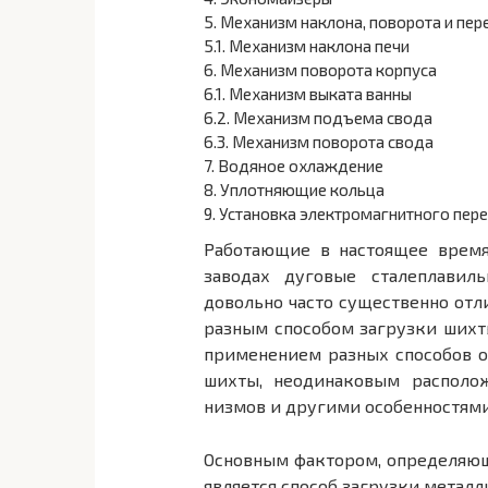
5.
Механизм наклона, поворота и пер
5.1.
Механизм наклона печи
6.
Механизм поворота корпуса
6.1.
Механизм выката ванны
6.2.
Механизм подъема свода
6.3.
Механизм поворота свода
7.
Водяное охлаждение
8.
Уплотняющие кольца
9.
Установка электромагнитного пер
Работающие в настоящее время
заводах дуговые сталеплавил
довольно часто существенно отл
разным способом загрузки шихты
применением разных способов о
шихты, неодинаковым располо
низмов и другими особенностями
Основным фактором, определяющ
является способ загрузки металл