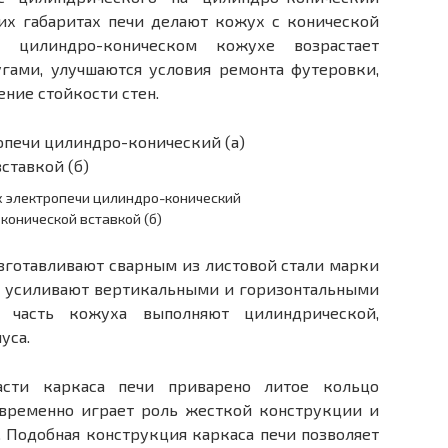
их габаритах печи делают кожух с конической
и цилиндро-коническом кожухе возрастает
гами, улучшаются условия ремонта фу­теровки,
ение стойкости стен.
х электропечи цилиндро-конический
с конической вставкой (б)
изготавливают сварным из листовой стали марки
и усиливают вертикаль­ными и горизонтальными
 часть кожуха выполняют цилиндрической,
уса.
асти каркаса печи приварено литое кольцо
овременно играет роль жесткой конструкции и
 Подобная конструк­ция каркаса печи позволяет