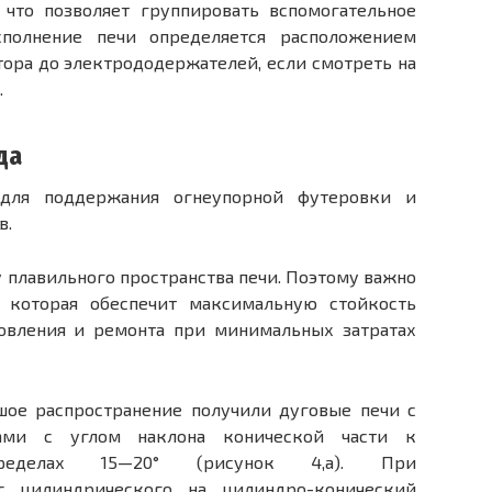
что позволяет груп­пировать вспомогательное
сполнение печи определяется расположением
тора до электрододержателей, если смотреть на
.
да
 для поддержания огнеупорной футеровки и
в.
 плавильного пространства печи. Поэтому важно
 которая обеспечит максимальную стойкость
товления и ремонта при минимальных затратах
шое распространение получили дуговые печи с
хами с углом наклона конической части к
еделах 15—20° (рисунок 4,а). При
с цилиндрического на цилиндро-кониче­ский