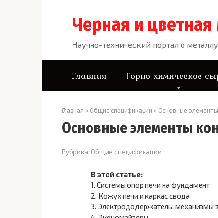
Перейти
к
Черная и цветная
контенту
Научно-технический портал о металлу
Главная
Горно-химическое сы
Главная
»
Общие спецификации
»
Основные элементы
Основные элементы кон
Рубрика:
Общие спецификации
В этой статье:
1.
Системы опор печи на фундамент
2.
Кожух печи и каркас свода
3.
Электрододержатель, механизмы 
4.
Экономайзеры