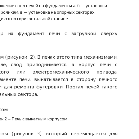
ажение опор печей на фундаменты а, б — установки
 роликам; в — установка на опорных секторах,
хся по горизонтальной станине
р на фундамент печи с загрузкой сверху
 (рисунок 2). В печах этого типа меха­низмами,
ле, свод приподнимается, а корпус печи с
ого или электромеханического привода,
менте печи, выкатывается в сторону печ­ного
и для ремонта футеровки. Портал пе­чей такого
ельных сектора.
ок 2 – Печь с выкатным корпусом
лом (рисунок 3), который перемещается для