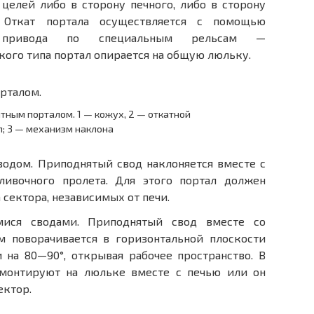
целей либо в сторону печного, либо в сторону
. Откат портала осуществляется с помощью
го привода по специальным рельсам —
кого типа портал опирается на общую люльку.
атным порталом. 1 — кожух, 2 — откатной
л; 3 — механизм наклона
одом. Приподнятый свод наклоняется вместе с
ливочного пролета. Для этого портал должен
 сектора, независимых от печи.
ися сводами. Приподнятый свод вместе со
 поворачивается в горизонтальной пло­скости
 на 80—90°, открывая рабочее про­странство. В
 монтируют на люльке вместе с печью или он
ектор.