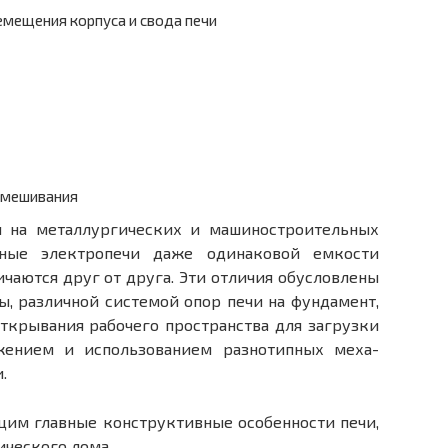
емещения корпуса и свода печи
емешивания
 на металлургических и машино­строительных
ьные электропечи даже одинаковой емкости
ичаются друг от друга. Эти отличия обусловлены
, различной системой опор печи на фундамент,
ткрывания рабочего пространства для загрузки
жением и использованием разнотипных меха­
.
им главные конструктивные особенности печи,
ического лома.