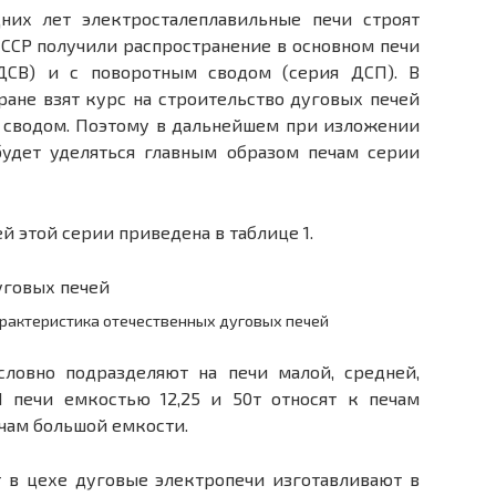
них лет электросталеплавильные печи строят
СССР получили распространение в основном печи
СВ) и с по­воротным сводом (серия ДСП). В
тране взят курс на строительство дуговых печей
 сводом. Поэтому в дальнейшем при изложении
будет уделяться главным образом печам серии
й этой серии приведена в таблице 1.
арактеристика отечественных дуговых печей
словно подразделяют на печи малой, средней,
 печи емкостью 12,25 и 50т относят к печам
ечам большой ем­кости.
т в цехе дуговые электропечи изготавливают в