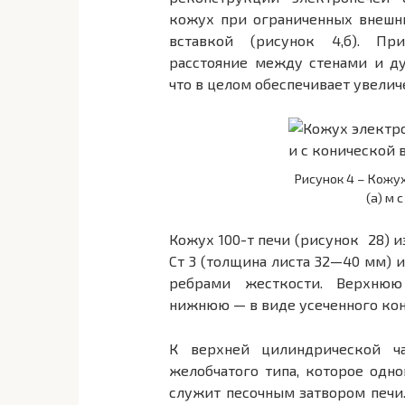
кожух при ограниченных внешн
вставкой (рисунок 4,б). Пр
расстояние ме­жду стенами и ду
что в целом обеспечивает увелич
Рисунок 4 – Кожу
(а) м 
Кожух 100-т печи (рисунок 28) 
Ст 3 (толщина листа 32—40 мм) 
ребрами жесткости. Верхнюю
нижнюю — в виде усеченного кон
К верхней цилиндрической ч
желобчатого типа, которое одн
служит песочным затвором печи.