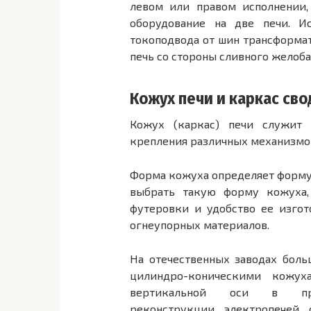
левом или правом исполнении, 
оборудование на две печи. И
токоподвода от шин трансформа­
печь со стороны сливного желоба
Кожух печи и каркас сво
Кожух (каркас) печи служит
крепления различных механизмо
Форма кожуха опреде­ляет форму
выбрать такую форму кожуха,
футеровки и удобство ее изго­
огне­упорных материалов.
На отечественных заводах боль
цилиндро-коническими кожу­
вертикальной оси в пр
реконструкции электропечей 