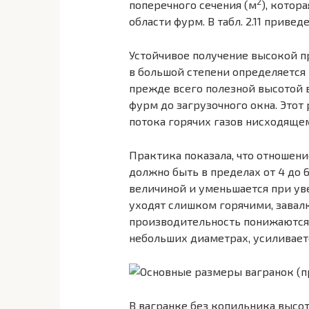
2
поперечного сечения (м
), котор
области фурм. В табл. 2.11 приве
Устойчивое получение высокой п
в большой степени определяется
прежде всего полезной высотой 
фурм до загрузочного окна. Этот
потока горячих газов нисходяще
Практика показала, что отношен
должно быть в пределах от 4 до 6
величиной и уменьшается при ув
уходят слишком горячими, завалк
производительность понижаются.
небольших диаметрах, усиливаетс
В вагранке без копильника высот