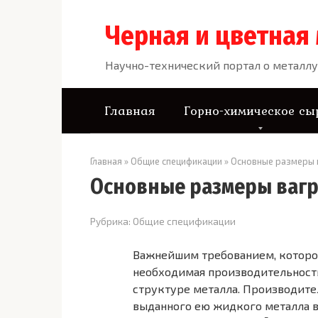
Перейти
к
Черная и цветная
контенту
Научно-технический портал о металлу
Главная
Горно-химическое сы
Главная
»
Общие спецификации
»
Основные размеры 
Основные размеры ваг
Рубрика:
Общие спецификации
Важнейшим требованием, которое
необходимая производительность
структуре металла. Производите
выданного ею жидкого металла в 1