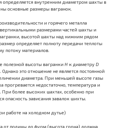
ая определяется внутренним диаметром шахты в
дены основные размеры вагранок.
роизводительности и горячего металла
 вертикальными размерами частей шахты и
вагранки, высотой шахты над нижним рядом
 размер определяет полноту передачи теплоты
му потоку материалов.
ие полезной высоты вагранки
H
к диаметру
D
. Однако это отношение не является постоянной
еличении диаметра. При меньшей высоте газы
а прогревается недостаточно, температура и
 При более высоких шахтах, особенно при
я опасность зависания завалок шихты.
а от подины до фурм (высота горна) должна