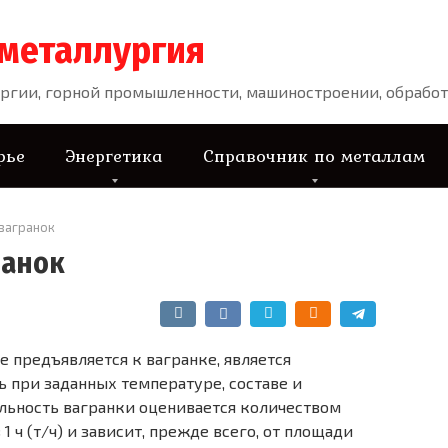
 металлургия
ргии, горной промышленности, машиностроении, обработ
рье
Энергетика
Справочник по металлам
вагранок
ранок
 предъявляется к вагранке, является
 при заданных температуре, составе и
льность вагранки оценивается количеством
 ч (т/ч) и зависит, прежде всего, от площади