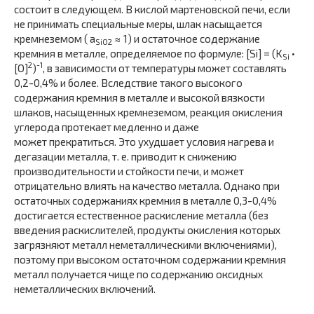
состоит в следующем. В кислой мартеновской печи, если
не принимать специальные меры, шлак насыщается
кремнеземом ( a
≈ 1) и остаточное содержание
SiO2
кремния в металле, определяемое по формуле: [Si] = (K
•
Si
2
-1
[О]
)
, в зависимости от температуры может составлять
0,2-0,4% и более. Вследствие такого высокого
содержания кремния в металле и высокой вязкости
шлаков, насыщенных кремнеземом, реакция окисления
углерода протекает медленно и даже
может прекратиться. Это ухудшает условия нагрева и
дегазации металла, т. е. приводит к снижению
производительности и стойкости печи, и может
отрицательно влиять на качество металла. Однако при
остаточных содержаниях кремния в металле 0,3-0,4%
достигается естественное раскисление металла (без
введения раскислителей, продукты окисления которых
загрязняют металл неметаллическими включениями),
поэтому при высоком остаточном содержании кремния
металл получается чище по содержанию оксидных
неметаллических включений.