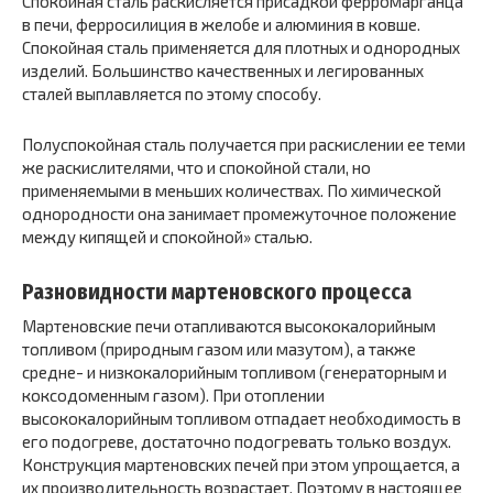
Спокойная сталь раскисляется присадкой ферромарганца
в печи, ферросилиция в желобе и алюминия в ковше.
Спокойная сталь применяется для плотных и однородных
изделий. Большинство качественных и легированных
сталей выплавляется по этому способу.
Полуспокойная сталь получается при раскислении ее теми
же раскислителями, что и спокойной стали, но
применяемыми в меньших количествах. По химической
однородности она занимает промежуточное положение
между кипящей и спокойной» сталью.
Разновидности мартеновского процесса
Мартеновские печи отапливаются высококалорийным
топливом (природным газом или мазутом), а также
средне- и низкокалорийным топливом (генераторным и
коксодоменным газом). При отоплении
высококалорийным топливом отпадает необходимость в
его подогреве, достаточно подогревать только воздух.
Конструкция мартеновских печей при этом упрощается, а
их производительность возрастает. Поэтому в настоящее