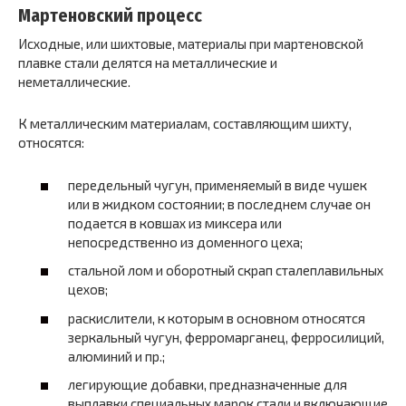
Мартеновский процесс
Исходные, или шихтовые, материалы при мартеновской
плавке стали делятся на металлические и
неметаллические.
К металлическим материалам, составляющим шихту,
относятся:
передельный чугун, применяемый в виде чушек
или в жидком состоянии; в последнем случае он
подается в ковшах из миксера или
непосредственно из доменного цеха;
стальной лом и оборотный скрап сталеплавильных
цехов;
раскислители, к которым в основном относятся
зеркальный чугун, ферромарганец, ферросилиций,
алюминий и пр.;
легирующие добавки, предназначенные для
выплавки специальных марок стали и включающие