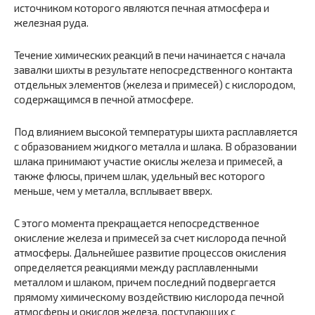
источником которого являются печная атмосфера и
железная руда.
Течение химических реакций в печи начинается с начала
завалки шихты в результате непосредственного контакта
отдельных элементов (железа и примесей) с кислородом,
содержащимся в печной атмосфере.
Под влиянием высокой температуры шихта расплавляется
с образованием жидкого металла и шлака. В образовании
шлака принимают участие окислы железа и примесей, а
также флюсы, причем шлак, удельный вес которого
меньше, чем у металла, всплывает вверх.
С этого момента прекращается непосредственное
окисление железа и примесей за счет кислорода печной
атмосферы. Дальнейшее развитие процессов окисления
определяется реакциями между расплавленными
металлом и шлаком, причем последний подвергается
прямому химическому воздействию кислорода печной
атмосферы и окислов железа, поступающих с