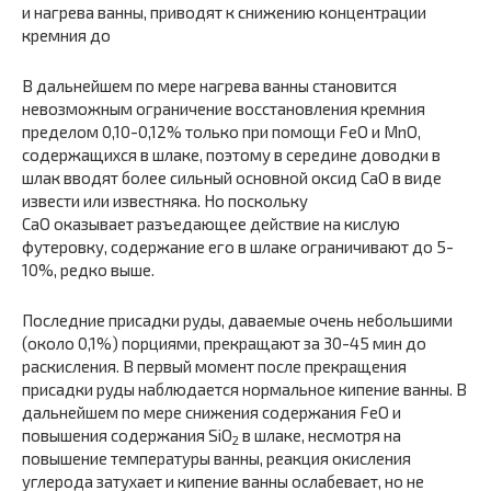
и нагрева ванны, приводят к снижению концентрации
кремния до
В дальнейшем по мере нагрева ванны становится
невозможным ограничение восстановления кремния
пределом 0,10-0,12% только при помощи FeO и MnO,
содержащихся в шлаке, поэтому в середине доводки в
шлак вводят более сильный основной оксид CaO в виде
извести или известняка. Но поскольку
CaO оказывает разъедающее действие на кислую
футеровку, содержание его в шлаке ограничивают до 5-
10%, редко выше.
Последние присадки руды, даваемые очень небольшими
(около 0,1%) порциями, прекращают за 30-45 мин до
раскисления. В первый момент после прекращения
присадки руды наблюдается нормальное кипение ванны. В
дальнейшем по мере снижения содержания FeO и
повышения содержания SiO
в шлаке, несмотря на
2
повышение температуры ванны, реакция окисления
углерода затухает и кипение ванны ослабевает, но не