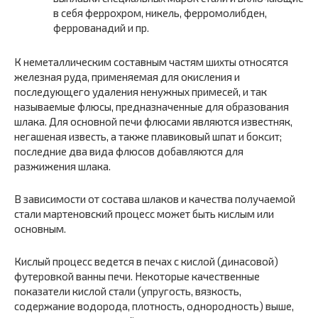
в себя феррохром, никель, ферромолибден,
феррованадий и пр.
К неметаллическим составным частям шихты относятся
железная руда, применяемая для окисления и
последующего удаления ненужных примесей, и так
называемые флюсы, предназначенные для образования
шлака. Для основной печи флюсами являются известняк,
негашеная известь, а также плавиковый шпат и боксит;
последние два вида флюсов добавляются для
разжижения шлака.
В зависимости от состава шлаков и качества получаемой
стали мартеновский процесс может быть кислым или
основным.
Кислый процесс ведется в печах с кислой (динасовой)
футеровкой ванны печи. Некоторые качественные
показатели кислой стали (упругость, вязкость,
содержание водорода, плотность, однородность) выше,