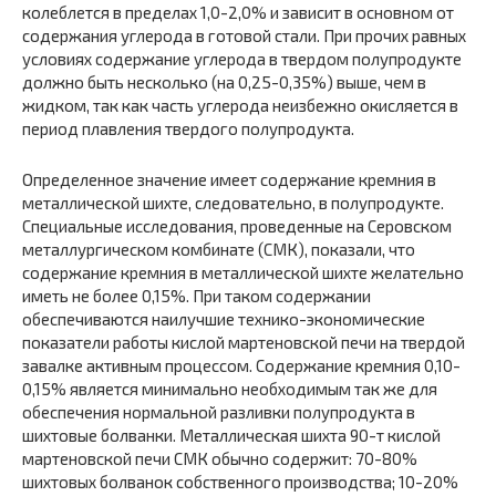
колеблется в пределах 1,0-2,0% и зависит в основном от
содержания углерода в готовой стали. При прочих равных
условиях содержание углерода в твердом полупродукте
должно быть несколько (на 0,25-0,35%) выше, чем в
жидком, так как часть углерода неизбежно окисляется в
период плавления твердого полупродукта.
Определенное значение имеет содержание кремния в
металлической шихте, следовательно, в полупродукте.
Специальные исследования, проведенные на Серовском
металлургическом комбинате (СМК), показали, что
содержание кремния в металлической шихте желательно
иметь не более 0,15%. При таком содержании
обеспечиваются наилучшие технико-экономические
показатели работы кислой мартеновской печи на твердой
завалке активным процессом. Содержание кремния 0,10-
0,15% является минимально необходимым так­ же для
обеспечения нормальной разливки полупродукта в
шихтовые болванки. Металлическая шихта 90-т кислой
мартеновской печи СМК обычно содержит: 70-80%
шихтовых болванок собственного производства; 10-20%