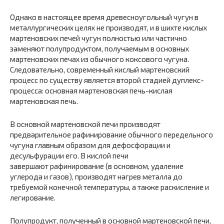
Однако в настоящее время древесноугольный чугун в
металлургических целях не производят, и в шихте кислых
мартеновских печей чугун полностью или частично
заменяют полупродуктом, получаемым в основных
мартеновских печах из обычного коксового чугуна.
Следовательно, современный кислый мартеновский
процесс по существу является второй стадией дуплекс-
процесса: основная мартеновская печь-кислая
мартеновская печь.
В основной мартеновской печи производят
предварительное рафинирование обычного передельного
чугуна главным образом для дефосфорации и
десульфурации его. В кислой печи
завершают рафинирование (в основном, удаление
углерода и газов), производят нагрев металла до
требуемой конечной температуры, а также раскисление и
легирование.
Полупродукт, полученный в основной мартеновской печи,