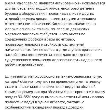
время, как правило, является легированной и используется
для изготовления подшипников, некоторых деталей
бурового оборудования, прокатных валков и других
изделий, несущих динамические нагрузки и имеющих
ответственное назначение. Кислая сталь значительно
дороже основной, так как, во-первых, для кислых
мартеновских печей требуется шихта, чистая по
содержанию фосфора и серы; во-вторых,
производительность и стойкость кислых печей
ниже основных. Тем не менее, в ряде случаев применение
кислой стали экономически оправдано вследствие
существенного повышения долговечности и надежности
работы изделий из нее.
Если имеется малофосфористый и низкосернистый чугун,
который обычно получают на древесном угле, то плавку
стали в кислых мартеновских печах ведут по обычной
схеме, например, как при обычном скрап-процессе: в шихту
вводят 30-35% чугуна, высококачественный лом и плавку
полностью ведут в одном агрегате, считаясь с
особенностями проведения периода доводки.