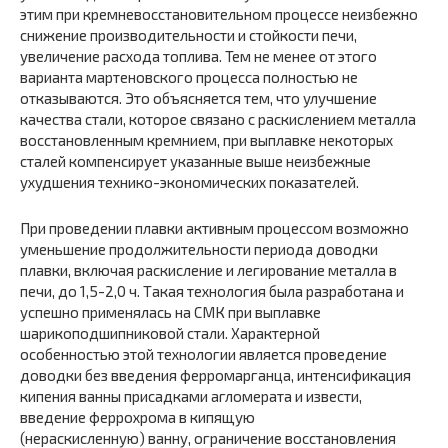
этим при кремневосстановительном процессе неизбежно
снижение производительности и стойкости печи,
увеличение расхода топлива. Тем не менее от этого
варианта мартеновского процесса полностью не
отказываются. Это объясняется тем, что улучшение
качества стали, которое связано с раскислением металла
восстановленным кремнием, при выплавке некоторых
сталей компенсирует указанные выше неизбежные
ухудшения технико-экономических показателей.
При проведении плавки активным процессом возможно
уменьшение продолжительности периода доводки
плавки, включая раскисление и легирование металла в
печи, до 1,5-2,0 ч. Такая технология была разработана и
успешно применялась на СМК при выплавке
шарикоподшипниковой стали. Характерной
особенностью этой технологии является проведение
доводки без введения ферромарганца, интенсификация
кипения ванны присадками агломерата и извести,
введение феррохрома в кипящую
(нераскисленную) ванну, ограничение восстановления