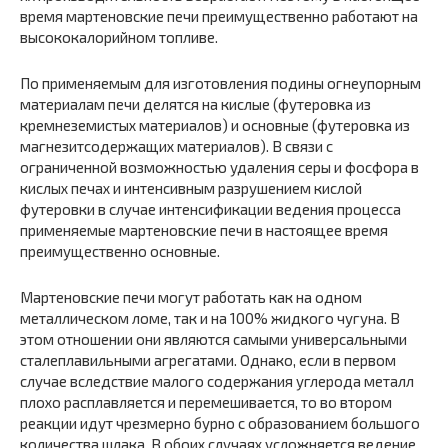
время мартеновские печи преимущественно работают на
высококалорийном топливе.
По применяемым для изготовления подины огнеупорным
материалам печи делятся на кислые (футеровка из
кремнеземистых материалов) и основные (футеровка из
магнезитсодержащих материалов). В связи с
ограниченной возможностью удаления серы и фосфора в
кислых печах и интенсивным разрушением кислой
футеровки в случае интенсификации ведения процесса
применяемые мартеновские печи в настоящее время
преимущественно основные.
Мартеновские печи могут работать как на одном
металлическом ломе, так и на 100% жидкого чугуна. В
этом отношении они являются самыми универсальными
сталеплавильными агрегатами. Однако, если в первом
случае вследствие малого содержания углерода металл
плохо расплавляется и перемешивается, то во втором
реакции идут чрезмерно бурно с образованием большого
количества шлака. В обоих случаях усложняется ведение