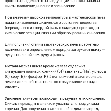
процесса разделяется на следующие периоды: завалка
шихты, плавление, кипение и раскисление.
Под влиянием высокой температуры в мартеновской печи,
помимо изменения физического состояния вещества
(перехода его из твердой фазы в жидкую), происходят
химические реакции, главным образом реакции окисления.
Для получения стали в мартеновскую печь в расчетных
количествах и определенном порядке загружают шихту —
чугун, стальной лом, руду и флюсы.
Металлическая шихта кроме железа содержит
следующие примеси: кремний (51), марганец (Мп), углерод
(С), серу (Б) и фосфор (Р). Этих примесей в шихте больше,
чем их должно быть в стали, поэтому излишек их надо
удалить.
Удаление примесей происходит в результате их окисления.
Окислы переходят в шлак или удаляются с продуктами
горения. Для получения окислов необходим кислород,