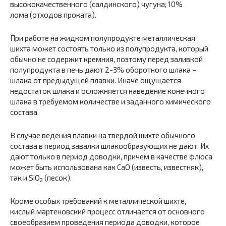
высококачественного (салдинского) чугуна; 10%
лома (отходов проката).
При работе на жидком полупродукте металлическая
шихта может состоять только из полупродукта, который
обычно не содержит кремния, поэтому перед заливкой
полупродукта в печь дают 2-3% оборотного шлака –
шлака от предыдущей плавки. Иначе ощущается
недостаток шлака и осложняется наведение конечного
шлака в требуемом количестве и заданного химического
состава.
В случае ведения плавки на твердой шихте обычного
состава в период завалки шлакообразующих не дают. Их
дают только в период доводки, причем в качестве флюса
может быть использована как CaO (известь, известняк),
так и SiO
(песок).
2
Кроме особых требований к металлической шихте,
кислый мартеновский процесс отличается от основного
своеобразием проведения периода доводки, которое