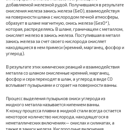
добавляемой железной рудой. Получившаяся в результате
окисления железа закись железа (БеО), взаимодействуя
на поверхности шлака с кислородом печной атмосферы,
образует в шлаке магнитную, окись железа (БезО*),
которая, распределяясь В шлаке, граничащем с металлом,
окисляет железо в закись железа. Поступившая в металл
закись железа за счет своего кислорода окисляет
находящиеся в нем примеси (кремний, марганец, фосфор и
углерод).
В результате этих химических реакций и взаимодействия
металла со шлаком окисленные кремний, марганец,
фосфор и сера переходят в шлак, а углерод в виде СО
всплывает пузырьками и сгорает на поверхности ванны.
Процесс выделения пузырьков окиси углерода из
жидкого металла называется кипением ванны.
К концу процесса плавки в жидкой стали всегда остается
некоторое количество кислорода, находящегося в
неметаллических включениях— окислах и силикатах, а
также в закиси железа. Кислородные включения