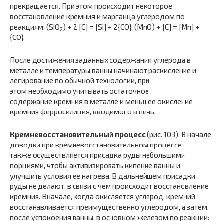
прекращается. При этом происходит некоторое
восстановление кремния и марганца углеродом по
реакциям: (SiO
) + 2 [С] = [Si] + 2{СО}; (MnO) + [С] = [Mn] +
2
{СО}.
После достижения заданных содержания углерода в
металле и температуры ванны начинают раскисление и
легирование по обычной технологии, при
этом необходимо учитывать остаточное
содержание кремния в металле и меньшее окисление
кремния ферросилиция, вводимого в печь.
Кремневосстановительный процесс
(рис. 103). В начале
доводки при кремневосстановительном процессе
также осуществляется присадка руды небольшими
порциями, чтобы активизировать кипение ванны и
улучшить условия ее нагрева. В дальнейшем присадки
руды не делают, в связи с чем происходит восстановление
кремния. Вначале, когда окисляется углерод, кремний
восстанавливается преимущественно углеродом, а затем,
после успокоения ванны, в основном железом по реакции: