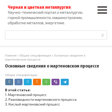
Перейти
Черная и цветная металлургия
к
Научно-технический портал о металлургии,
контенту
горной промышленности, машиностроении,
обработке металлов, энергетике.
Поиск:
Главная
»
Общие спецификации
»
Основные сведения о
мартеновском процессе
Основные сведения о мартеновском процессе
Общие спецификации
В этой статье:
1.
Мартеновский процесс
2.
Разновидности мартеновского процесса
3.
Кислый мартеновский процесс